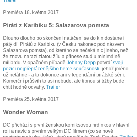
Trailer
Premiéra 18. května 2017
Piráti z Karibiku 5: Salazarova pomsta
Dlouho dlouho po skončení natáčení se do kin dostane i
pátý díl Pirátů z Karibiku (v Česku nakonec pod názvem
Salazarova pomsta), od kterého se nečeká nic jiného, než
že znovu narazí zlatou žílu a přinese studiu minimálně
miliardu. V opačném případě
Johnny Depp
potvrdí
svoji
pozici nejpřeplácenějšího herce současnosti
, jehož jméno
už netáhne - a to dokonce ani v legendární pirátské sérii.
Komerční průšvih to asi nebude, ale tipnou si tržby bude
chtít hodně odvahy.
Trailer
Premiéra 25. května 2017
Wonder Woman
DC přichází s první ženskou komiksovou hrdinkou v hlavní
roli a navíc s prvním velkým DC filmem (co se nově