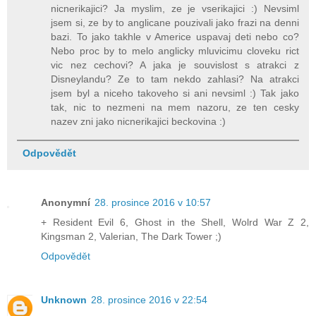
nicnerikajici? Ja myslim, ze je vserikajici :) Nevsiml
jsem si, ze by to anglicane pouzivali jako frazi na denni
bazi. To jako takhle v Americe uspavaj deti nebo co?
Nebo proc by to melo anglicky mluvicimu cloveku rict
vic nez cechovi? A jaka je souvislost s atrakci z
Disneylandu? Ze to tam nekdo zahlasi? Na atrakci
jsem byl a niceho takoveho si ani nevsiml :) Tak jako
tak, nic to nezmeni na mem nazoru, ze ten cesky
nazev zni jako nicnerikajici beckovina :)
Odpovědět
Anonymní
28. prosince 2016 v 10:57
+ Resident Evil 6, Ghost in the Shell, Wolrd War Z 2,
Kingsman 2, Valerian, The Dark Tower ;)
Odpovědět
Unknown
28. prosince 2016 v 22:54