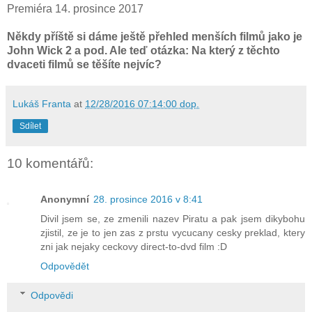
Premiéra 14. prosince 2017
Někdy příště si dáme ještě přehled menších filmů jako je
John Wick 2 a pod. Ale teď otázka: Na který z těchto
dvaceti filmů se těšíte nejvíc?
Lukáš Franta
at
12/28/2016 07:14:00 dop.
Sdílet
10 komentářů:
Anonymní
28. prosince 2016 v 8:41
Divil jsem se, ze zmenili nazev Piratu a pak jsem dikybohu
zjistil, ze je to jen zas z prstu vycucany cesky preklad, ktery
zni jak nejaky ceckovy direct-to-dvd film :D
Odpovědět
Odpovědi