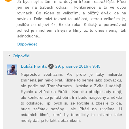
Já bych byl s těmi miliardovými tržbami ostražitější. Přeci
jen se na tržbách odráží i konkurence a to ve dvou
rovinách. Co týden to velkofilm, a běžný divák jde na
novinku. Dále mizí taková ta událost, kterou velkofilm je,
jestliže se objeví 4x, 6x do roka. Kritický a porovnávací
pohled je mnohem silnější a filmy už to dnes nemají tak
jednoduché...
Odpovědět
Odpovědi
Lukáš Franta
29. prosince 2016 v 9:45
Naprostou souhlasím. Ale proto je taky miliarda
zmíněná jen několikrát. Klidně to berme jako tipovačku,
ale podle mě Transformers i kráska a Zvíře ji udělají.
Rychle a zběsile a Piráti z Karibiku předpoklady mají,
ale konkurence je fakt obří, trh bude nasycený a někdo
to odskáče. Tipl bych si, že Rychle a zběsile to dá,
bude začátek sezóny... ale Piráti...no uvidíme. U
ostatních filmů, které by teoreticky tu miliardu také
mohly dát, je to fakt s otazníkem.