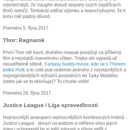
výjimečnější, že Vaughn dosud sequely svých úspěšných
filmů netočil. Tentokrát udělal výjimku a nepochybujme, že k
tomu měl pádný důvod.
Premiéra 5. října 2017
Thor: Ragnarok
První Thor mě bavil, druhého naopak považuji za příšerný
film a nejslabší marvelovku vůbec. Trojka ale vypadá až
neuvěřitelně slibně.
Fantasy buddy-movie, kde se s Thorem
potká Hulk
a to celé pod vedením jednoho z nejvtipnějších a
nejoriginálnějších režisérů posledních let Taiky Waititiho
(nebo jak se to skloňuje)? To chcete vidět!
Premiéra 26. října 2017
Justice League / Liga spravedlnosti
Nejmocnější seskupení nejmocnějších komiksových hrdinů -
Justice League - dorazí na podzim a měřeno silou jejich
jmen i schopností by si měli pánové a dáma vytřít s