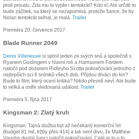
proti proudu. Zda mu to vyjde i tentokrát? Kdo ví. Ale určitě to
bude zážitek, na který se nezapomíná, protože šance, že by
Nolan tentokrát selhal, je malá.
Trailer
Premiéra 20. července 2017
Blade Runner 2049
Denis Villeneuve
si splnil jeden ze svých snů a společně s
Ryanem Goslingem v hlavní roli a Harrisonem Fordem
natočil pod dozorem Ridleyho Scotta pokračování jednoho z
nejlepších sci-fi snímků všech dob. Přijdou diváci do kin?
Bude to film, který ocení kritika? Nikdo přesně neví. Ale bude
to velká a ostře sledovaná událost.
Trailer
Premiéra 5. října 2017
Kingsman 2: Zlatý kruh
Kingsman: Tajná služba byl až nečekaný komerční hit
(budget 81 mil, tržby přes 414) a tak není divu, že Matthew
Vaughn dostal šanci natočit pokračování. Celé je to o to