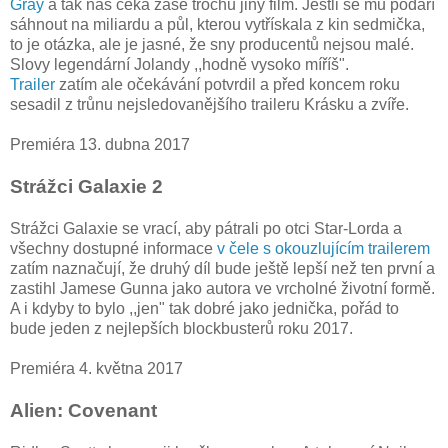
Gray
a tak nás čeká zase trochu jiný film. Jestli se mu podaří
sáhnout na miliardu a půl, kterou vytřískala z kin sedmička,
to je otázka, ale je jasné, že sny producentů nejsou malé.
Slovy legendární Jolandy ,,hodně vysoko míříš".
Trailer
zatím ale očekávání potvrdil a před koncem roku
sesadil z trůnu nejsledovanějšího traileru Krásku a zvíře.
Premiéra 13. dubna 2017
Strážci Galaxie 2
Strážci Galaxie se vrací, aby pátrali po otci Star-Lorda a
všechny dostupné informace
v čele s okouzlujícím trailerem
zatím naznačují, že druhý díl bude ještě lepší než ten první a
zastihl Jamese Gunna jako autora ve vrcholné životní formě.
A i kdyby to bylo ,,jen" tak dobré jako jednička, pořád to
bude jeden z nejlepších blockbusterů roku 2017.
Premiéra 4. května 2017
Alien: Covenant