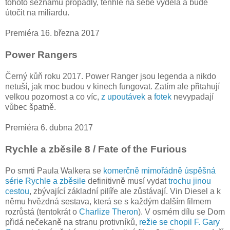
tohoto seznamu propadly, tenhle na sebe vydělá a bude
útočit na miliardu.
Premiéra 16. března 2017
Power Rangers
Černý kůň roku 2017. Power Ranger jsou legenda a nikdo
netuší, jak moc budou v kinech fungovat. Zatím ale přitahují
velkou pozornost a co víc,
z upoutávek
a
fotek
nevypadají
vůbec špatně.
Premiéra 6. dubna 2017
Rychle a zběsile 8 / Fate of the Furious
Po smrti Paula Walkera se
komerčně mimořádně úspěšná
série Rychle a zběsile
definitivně musí vydat
trochu jinou
cestou
, zbývající základní pilíře ale zůstávají. Vin Diesel a k
němu hvězdná sestava, která se s každým dalším filmem
rozrůstá (tentokrát o
Charlize Theron
). V osmém dílu se Dom
přidá nečekaně na stranu protivníků,
režie se chopil F. Gary