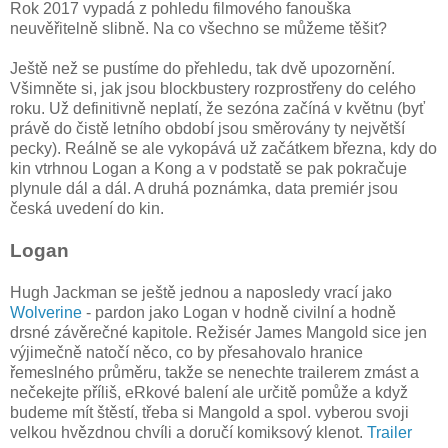
Rok 2017 vypadá z pohledu filmového fanouška
neuvěřitelně slibně. Na co všechno se můžeme těšit?
Ještě než se pustíme do přehledu, tak dvě upozornění.
Všimněte si, jak jsou blockbustery rozprostřeny do celého
roku. Už definitivně neplatí, že sezóna začíná v květnu (byť
právě do čistě letního období jsou směrovány ty největší
pecky). Reálně se ale vykopává už začátkem března, kdy do
kin vtrhnou Logan a Kong a v podstatě se pak pokračuje
plynule dál a dál. A druhá poznámka, data premiér jsou
česká uvedení do kin.
Logan
Hugh Jackman se ještě jednou a naposledy vrací jako
Wolverine
- pardon jako Logan v hodně civilní a hodně
drsné závěrečné kapitole. Režisér James Mangold sice jen
výjimečně natočí něco, co by přesahovalo hranice
řemeslného průměru, takže se nenechte trailerem zmást a
nečekejte příliš, eRkové balení ale určitě pomůže a když
budeme mít štěstí, třeba si Mangold a spol. vyberou svoji
velkou hvězdnou chvíli a doručí komiksový klenot.
Trailer