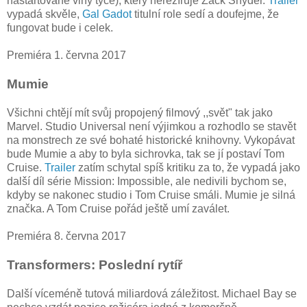
nastartované vlny týče), který nerežíruje Zack Snyder.
Trailer
vypadá skvěle,
Gal Gadot
titulní role sedí a doufejme, že
fungovat bude i celek.
Premiéra 1. června 2017
Mumie
Všichni chtějí mít svůj propojený filmový ,,svět" tak jako
Marvel. Studio Universal není výjimkou a rozhodlo se stavět
na monstrech ze své bohaté historické knihovny. Vykopávat
bude Mumie a aby to byla sichrovka, tak se jí postaví Tom
Cruise.
Trailer
zatím schytal spíš kritiku za to, že vypadá jako
další díl série Mission: Impossible, ale nedivili bychom se,
kdyby se nakonec studio i Tom Cruise smáli. Mumie je silná
značka. A Tom Cruise pořád ještě umí zaválet.
Premiéra 8. června 2017
Transformers: Poslední rytíř
Další víceméně tutová miliardová záležitost. Michael Bay se