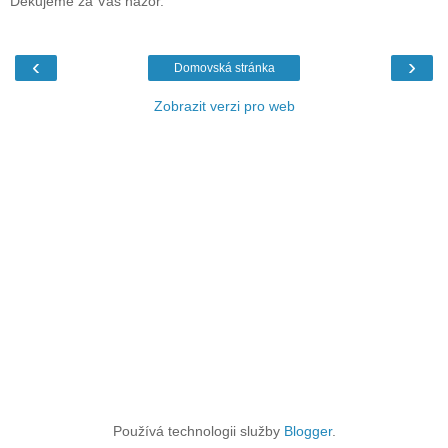
Děkujeme za Váš názor.
‹
›
Domovská stránka
Zobrazit verzi pro web
Používá technologii služby
Blogger
.