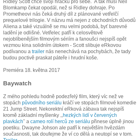
Ridley Scott chce svoji hračku pro sebe. A tak musí Neil
Blomkamp čekat opodál, než si Ridley dohraje. Po
Prometheovi nás čeká druhý díl z plánované vetřelčí
prequelové trilogie. V názvu má nejen z obchodních důvodů
Aliena a také vizuálně se mu velmi podobá, byť barevné
ladění je odlišné. Vetřelec patří k celosvětově
nejoblíbenějším filmovým sériím a fanoušci nejspíš opět
vezmou kina solidním útokem - Scott slibuje eRkovou
podívanou a
trailer
nás nenechává na pochybách, že tady
budou poctivě praskat páteře i hrudní koše.
Premiéra 18. května 2017
Baywatch
Z mého pohledu hodně podezřelý film, který víc než ve
stopách
původního seriálu
kráčí ve stopách filmové komedie
21 Jump Street. Nekorektní eRková zábava tak nejspíš
kromě základní myšlenky ,,
hezkých lidí v červených
plavkách
" a
cameo rolí herců ze seriálu
přinese úplně jinou
poetiku. Dwayne Johson ale patří k největším hvězdám
současnosti, tak doufejme že ví co dělá a neutopí se v tom.