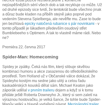
nechce vzdát pozice režiséra jedné z komerčně
nejúspěšnějších sérií všech dob a tak recykluje co může. Už
od druhé epizody sice tvrdí, že tentokrát bude všechno jinak
a důraz bude kladen na příběh stejně jako poprvé pod
vedením Stevena Spielberga, ale nevěřte mu. Zase to bude
jen bezhlavá
epicky natočená rubanice s pár novinkami
- v
tomto případě je lákadlem především osudový střet
Bumblebeeho s Optimem. A tak to vlastně máme rádi. Nebo
ne?
Premiéra 22. června 2017
Spider-Man: Homecoming
Spidey je zpátky. Čeká nás film, který slibuje skvělou
kombinaci humoru a akce zasazenou do středoškolského
prostředí. Tom Holland už v Občanské válce dokázal, že
Spideyho kostým mu sedne jako ulitý a celou řadu
kaskadérských kousků dělal sám. Michael Keaton jako
záporák udělal
v prvním traileru
dojem a když si k tomu
přidáte ještě Roberta Downeyho Jr., který si sem zaletí na
výraznou hostovačku, je velká šance, že tohle bude Spider-
Manův velký a hlavně vydařený návrat.
Mezinárodní trailer