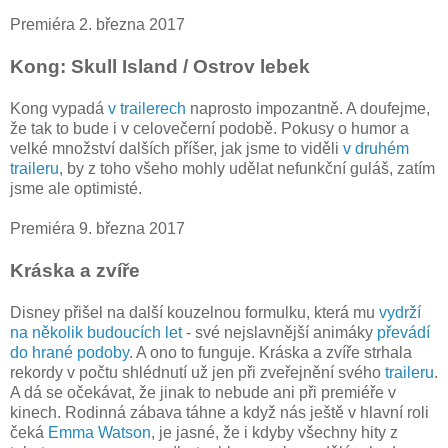
Premiéra 2. března 2017
Kong: Skull Island / Ostrov lebek
Kong vypadá
v trailerech
naprosto impozantně. A doufejme,
že tak to bude i v celovečerní podobě. Pokusy o humor a
velké množství dalších příšer, jak jsme to viděli
v druhém
traileru
, by z toho všeho mohly udělat nefunkční guláš, zatím
jsme ale optimisté.
Premiéra 9. března 2017
Kráska a zvíře
Disney přišel na další kouzelnou formulku, která mu
vydrží
na několik budoucích let
- své nejslavnější animáky
převádí
do hrané podoby
. A ono to funguje. Kráska a zvíře strhala
rekordy v počtu shlédnutí už jen při zveřejnění svého
traileru
.
A dá se očekávat, že jinak to nebude ani při premiéře v
kinech. Rodinná zábava táhne a když nás ještě v hlavní roli
čeká
Emma Watson
, je jasné, že i kdyby všechny hity z