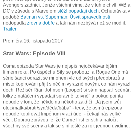
Avengers zadnici. Jenže všichni víme, že v tuhle chvíli WB a
DC v závodu s Marvelem
stěží popadají dech
. Ochutnávka v
podobě
Batman vs. Superman: Úsvit spravedlnosti
nedopadla
zrovna dobře
a tak nám nezbývá než se modlit.
Trailer
Premiéra 16. listopadu 2017
Star Wars: Episode VIII
Osmá epizoda Star Wars je nejspíš nejočekávanějším
filmem roku. Po úspěchu Síly se probouzí a Rogue One má
série šanci odrazit se mnohem víc od svých předobrazů a
místo kopírování přijít s něčím výrazně novým, co nám vyrazí
dech. Režisér Rian Johnson (Looper) si sám napsal scénář,
fotky z natáčení vypadají správně ,,divně" a pokud pointa
nebude v tom, že někdo na někoho zakřičí ,,Já jsem tvůj
otec/matka/bratr/syn/děda/bába" - tedy, že osmá epizoda
nebude kopírovat Impérium vrací úder - čekají nás velké
věci. Dobrou zprávou je, že Carrie Fisher stihla natočit
všechny své scény a tak se s ní ještě za rok jednou uvidíme.