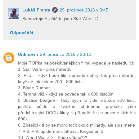
Lukáš Franta
29. prosince 2016 v 9:45
Samozřejmě ještě tu jsou Star Wars:-D
Odpovědět
Unknown
29. prosince 2016 v 23:10
Moje TOPka nejočekávanějších filmů vypadá je následující:
1. Star Wars - přes miliardu
2. Piráti - když bude film opravdu dobrý, tak přes miliardu,
když ne tak kolem 700 - 800 tisíc
3. Blade Runner
4. Temná věž - když se povede tak k 600 tisícům
5. Justice League - tady bych to viděl na cca 600 tisíc,
jestliže půjde o kvalitně obdobnou produkci jako
předcházející DCCU filmy, v případě že se povede klidně k
800k
6. Zběsilci - ti by se mohli točit okolo miliardy, ale spíš méně
7. + 8. + 9. Spiderman, Strážci, Kingsman 2
10. World War Z 2 - Bude vůbec??!