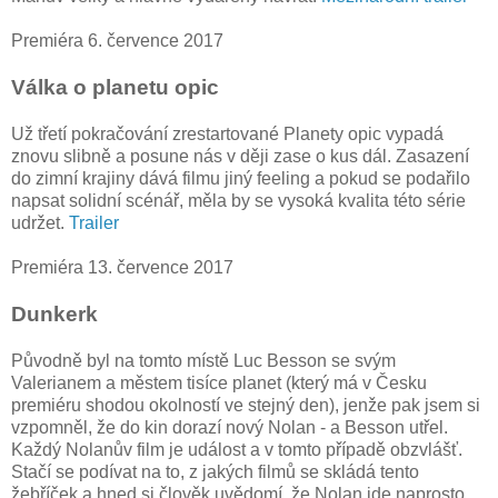
Premiéra 6. července 2017
Válka o planetu opic
Už třetí pokračování zrestartované Planety opic vypadá
znovu slibně a posune nás v ději zase o kus dál. Zasazení
do zimní krajiny dává filmu jiný feeling a pokud se podařilo
napsat solidní scénář, měla by se vysoká kvalita této série
udržet.
Trailer
Premiéra 13. července 2017
Dunkerk
Původně byl na tomto místě Luc Besson se svým
Valerianem a městem tisíce planet (který má v Česku
premiéru shodou okolností ve stejný den), jenže pak jsem si
vzpomněl, že do kin dorazí nový Nolan - a Besson utřel.
Každý Nolanův film je událost a v tomto případě obzvlášť.
Stačí se podívat na to, z jakých filmů se skládá tento
žebříček a hned si člověk uvědomí, že Nolan jde naprosto