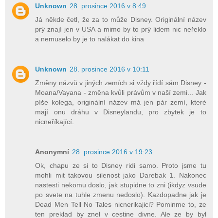
Unknown
28. prosince 2016 v 8:49
Já někde četl, že za to může Disney. Originální název
prý znají jen v USA a mimo by to prý lidem nic neřeklo
a nemuselo by je to nalákat do kina
Unknown
28. prosince 2016 v 10:11
Změny názvů v jiných zemích si vždy řídí sám Disney -
Moana/Vayana - změna kvůli právům v naší zemi... Jak
píše kolega, originální název má jen pár zemí, které
mají onu dráhu v Disneylandu, pro zbytek je to
nicneříkající.
Anonymní
28. prosince 2016 v 19:23
Ok, chapu ze si to Disney ridi samo. Proto jsme tu
mohli mit takovou silenost jako Darebak 1. Nakonec
nastesti nekomu doslo, jak stupidne to zni (ikdyz vsude
po svete na tuhle zmenu nedoslo). Kazdopadne jak je
Dead Men Tell No Tales nicnerikajici? Pominme to, ze
ten preklad by znel v cestine divne. Ale ze by byl