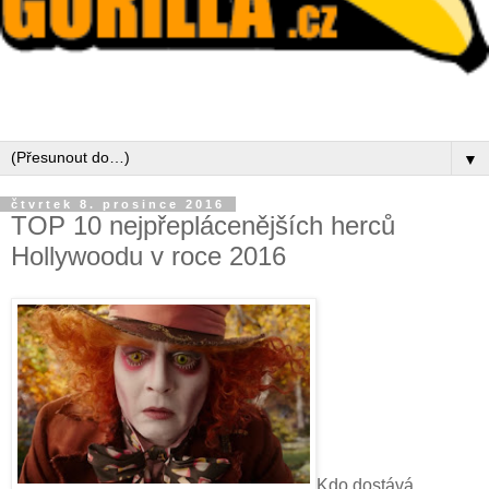
▼
čtvrtek 8. prosince 2016
TOP 10 nejpřeplácenějších herců
Hollywoodu v roce 2016
Kdo dostává