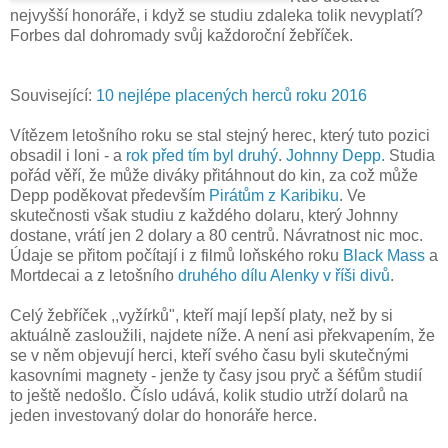
nejvyšší honoráře, i když se studiu zdaleka tolik nevyplatí?
Forbes dal dohromady svůj každoroční žebříček.
Související:
10 nejlépe placených herců roku 2016
Vítězem letošního roku se stal stejný herec, který tuto pozici
obsadil i loni - a
rok před tím byl druhý
.
Johnny Depp.
Studia
pořád věří, že může diváky přitáhnout do kin, za což může
Depp poděkovat především
Pirátům z Karibiku
. Ve
skutečnosti však studiu z každého dolaru, který Johnny
dostane, vrátí jen 2 dolary a 80 centrů. Návratnost nic moc.
Údaje se přitom počítají i z filmů loňského roku
Black Mass
a
Mortdecai a z letošního
druhého dílu Alenky v říši divů
.
Celý žebříček ,,vyžírků", kteří mají lepší platy, než by si
aktuálně zasloužili, najdete níže. A není asi překvapením, že
se v něm objevují herci, kteří svého času byli skutečnými
kasovními magnety - jenže ty časy jsou pryč a šéfům studií
to ještě nedošlo. Číslo udává, kolik studio utrží dolarů na
jeden investovaný dolar do honoráře herce.