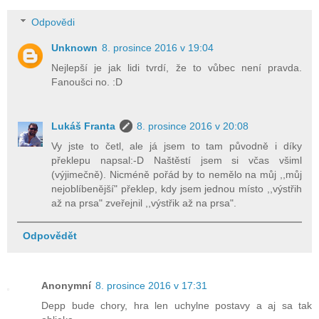
Odpovědi
Unknown
8. prosince 2016 v 19:04
Nejlepší je jak lidi tvrdí, že to vůbec není pravda.
Fanoušci no. :D
Lukáš Franta
8. prosince 2016 v 20:08
Vy jste to četl, ale já jsem to tam původně i díky
překlepu napsal:-D Naštěstí jsem si včas všiml
(výjimečně). Nicméně pořád by to nemělo na můj ,,můj
nejoblíbenější" překlep, kdy jsem jednou místo ,,výstřih
až na prsa" zveřejnil ,,výstřik až na prsa".
Odpovědět
Anonymní
8. prosince 2016 v 17:31
Depp bude chory, hra len uchylne postavy a aj sa tak