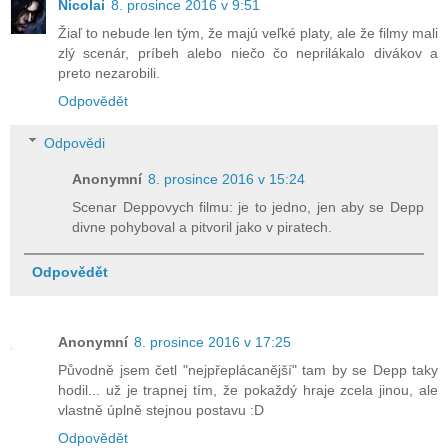
Nicolai
8. prosince 2016 v 9:51
Žiaľ to nebude len tým, že majú veľké platy, ale že filmy mali
zlý scenár, príbeh alebo niečo čo neprilákalo divákov a
preto nezarobili.
Odpovědět
Odpovědi
Anonymní
8. prosince 2016 v 15:24
Scenar Deppovych filmu: je to jedno, jen aby se Depp
divne pohyboval a pitvoril jako v piratech.
Odpovědět
Anonymní
8. prosince 2016 v 17:25
Původně jsem četl "nejpřeplácanější" tam by se Depp taky
hodil... už je trapnej tím, že pokaždý hraje zcela jinou, ale
vlastně úplně stejnou postavu :D
Odpovědět