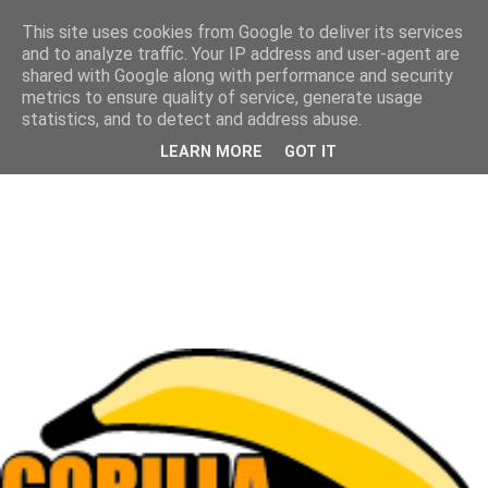
This site uses cookies from Google to deliver its services
and to analyze traffic. Your IP address and user-agent are
shared with Google along with performance and security
metrics to ensure quality of service, generate usage
statistics, and to detect and address abuse.
LEARN MORE
GOT IT