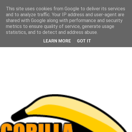
This site uses cookies from Google to deliver its services
and to analyze traffic. Your IP address and user-agent are
shared with Google along with performance and security
metrics to ensure quality of service, generate usage
statistics, and to detect and address abuse.
LEARN MORE
GOT IT