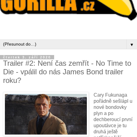
▼
čtvrtek 3. září 2020
Trailer #2: Není čas zemřít - No Time to
Die - vpálil do nás James Bond trailer
roku?
Cary Fukunaga
pořádně sešlápl u
nové bondovky
plyn a po
dechberoucí první
upoutávce je tu
druhá ještě