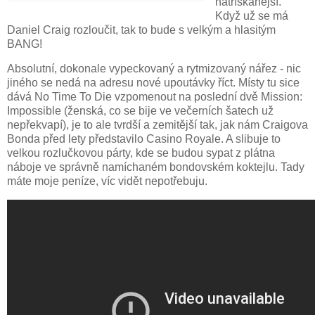
natřískanější.
Když už se má
Daniel Craig rozloučit, tak to bude s velkým a hlasitým
BANG!
Absolutní, dokonale vypeckovaný a rytmizovaný nářez - nic
jiného se nedá na adresu nové upoutávky říct. Místy tu sice
dává No Time To Die vzpomenout na poslední dvě Mission:
Impossible (ženská, co se bije ve večerních šatech už
nepřekvapí), je to ale tvrdší a zemitější tak, jak nám Craigova
Bonda před lety představilo Casino Royale. A slibuje to
velkou rozlučkovou párty, kde se budou sypat z plátna
náboje ve správně namíchaném bondovském koktejlu. Tady
máte moje peníze, víc vidět nepotřebuju.