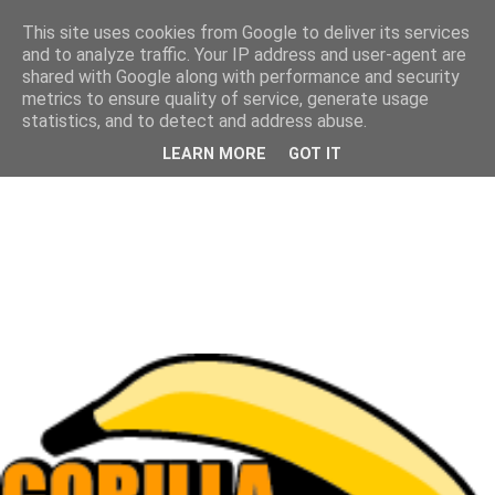
This site uses cookies from Google to deliver its services
and to analyze traffic. Your IP address and user-agent are
shared with Google along with performance and security
metrics to ensure quality of service, generate usage
statistics, and to detect and address abuse.
LEARN MORE
GOT IT