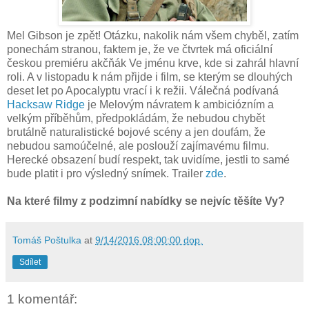
Mel Gibson je zpět! Otázku, nakolik nám všem chyběl, zatím
ponechám stranou, faktem je, že ve čtvrtek má oficiální
českou premiéru akčňák Ve jménu krve, kde si zahrál hlavní
roli. A v listopadu k nám přijde i film, se kterým se dlouhých
deset let po Apocalyptu vrací i k režii. Válečná podívaná
Hacksaw Ridge
je Melovým návratem k ambiciózním a
velkým příběhům, předpokládám, že nebudou chybět
brutálně naturalistické bojové scény a jen doufám, že
nebudou samoúčelné, ale poslouží zajímavému filmu.
Herecké obsazení budí respekt, tak uvidíme, jestli to samé
bude platit i pro výsledný snímek. Trailer
zde
.
Na které filmy z podzimní nabídky se nejvíc těšíte Vy?
Tomáš Poštulka
at
9/14/2016 08:00:00 dop.
Sdílet
1 komentář: