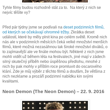
Tyhle filmy budou rozhodně stát za to. Na který z nich se
nejvíc těšíte vy?
Před pár týdny jsme se podívali na
deset podzimních filmů,
od kterých se očekávají ohromné tržby
. Zkrátka deset
událostí, které by měly plnit kina po celém světě. Kromě nich
nás ale v podzimních měsících čeká velké množství menších
filmů, které možná nezasáhnou tak široké množství diváků, o
to zajímavější ale ve finále mohou být. Některé z nich jsme
mohli vidět už během léta na festivalech, jiné mají v zádech
silný skutečný příběh nebo úspěšnou předlohu, mnohé z
nich by pak mohly v příštím roce promluvit do oscarového
klání. Zde je můj výběr z těchto filmů a doufám, že většina z
nich nezklame a prozáří podzimní nabídku kin svými
kvalitami.
Neon Demon (The Neon Demon) – 22. 9. 2016