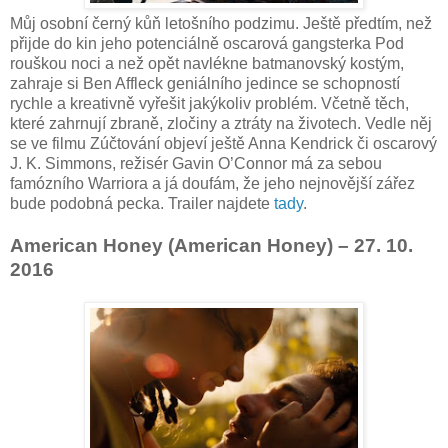
Můj osobní černý kůň letošního podzimu. Ještě předtím, než
přijde do kin jeho potenciálně oscarová gangsterka Pod
rouškou noci a než opět navlékne batmanovský kostým,
zahraje si Ben Affleck geniálního jedince se schopností
rychle a kreativně vyřešit jakýkoliv problém. Včetně těch,
které zahrnují zbraně, zločiny a ztráty na životech. Vedle něj
se ve filmu Zúčtování objeví ještě Anna Kendrick či oscarový
J. K. Simmons, režisér Gavin O’Connor má za sebou
famózního Warriora a já doufám, že jeho nejnovější zářez
bude podobná pecka. Trailer najdete
tady
.
American Honey (American Honey) – 27. 10.
2016