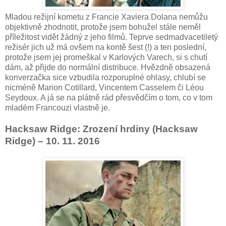
Mladou režijní kometu z Francie Xaviera Dolana nemůžu
objektivně zhodnotit, protože jsem bohužel stále neměl
příležitost vidět žádný z jeho filmů. Teprve sedmadvacetiletý
režisér jich už má ovšem na kontě šest (!) a ten poslední,
protože jsem jej promeškal v Karlových Varech, si s chutí
dám, až přijde do normální distribuce. Hvězdně obsazená
konverzačka sice vzbudila rozporuplné ohlasy, chlubí se
nicméně Marion Cotillard, Vincentem Casselem či Léou
Seydoux. A já se na plátně rád přesvědčím o tom, co v tom
mladém Francouzi vlastně je.
Hacksaw Ridge: Zrození hrdiny (Hacksaw
Ridge) – 10. 11. 2016