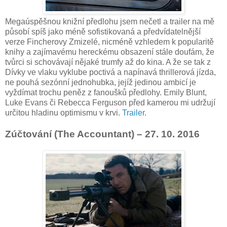
Megaúspěšnou knižní předlohu jsem nečetl a trailer na mě
působí spíš jako méně sofistikovaná a předvídatelnější
verze Fincherovy Zmizelé, nicméně vzhledem k popularitě
knihy a zajímavému hereckému obsazení stále doufám, že
tvůrci si schovávají nějaké trumfy až do kina. A že se tak z
Dívky ve vlaku vyklube poctivá a napínavá thrillerová jízda,
ne pouhá sezónní jednohubka, jejíž jedinou ambicí je
vyždímat trochu peněz z fanoušků předlohy. Emily Blunt,
Luke Evans či Rebecca Ferguson před kamerou mi udržují
určitou hladinu optimismu v krvi.
Trailer
.
Zúčtování (The Accountant) – 27. 10. 2016