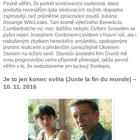
Pevně věřím, že portrét kontroverzní osobnosti, která
poskytla novinářům data sledovacích služeb, dopadne
zajímavěji, než průměrné zpracování osudů Juliana
Assange WikiLeaks. Tam kromě výtečného Benedicta
Cumberbatche nic moc dalšího nebylo. Ovšem Snowden se
pyšní nejen Josephem Gordonem-Levittem v hlavní roli, ale i
nabušeným zbytkem hereckého ansámblu, spokojenými
prvními reakcemi a především samozřejmě Oliverem
Stonem na režijní sesli. Stoneův poslední film Divoši mě
svou progresivitou velmi příjemně překvapil, takže pevně
věřím v to, že nedostaneme jen tuctový životopis.
Je to jen konec světa (Juste la fin du monde) –
10. 11. 2016