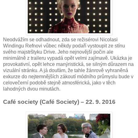
Neodvážím se odhadnout, zda se režisérovi Nicolasi
Windingu Refnovi vůbec někdy podaří vystoupit ze stínu
svého majstrštyku Drive. Jeho nejnovější počin ale
minimálně z traileru vypadá opět velmi zajímavě. Ukázka je
provokativní, opět lehce manýristická, se silným důrazem na
vizuální stránku. A já doufám, že tahle žánrově vyhraněná
exkurze do nejtemnějších zákoutí módního průmyslu bude v
celovečerní podobě stejně atmosférická, jako v těch
lahodných dvou minutách.
Café society (Café Society) – 22. 9. 2016