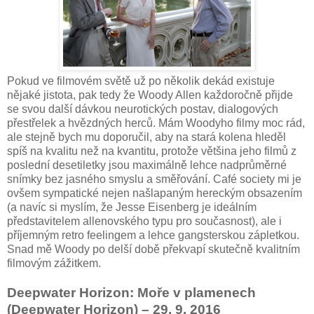
Pokud ve filmovém světě už po několik dekád existuje
nějaké jistota, pak tedy že Woody Allen každoročně přijde
se svou další dávkou neurotických postav, dialogových
přestřelek a hvězdných herců. Mám Woodyho filmy moc rád,
ale stejně bych mu doporučil, aby na stará kolena hleděl
spíš na kvalitu než na kvantitu, protože většina jeho filmů z
poslední desetiletky jsou maximálně lehce nadprůměrné
snímky bez jasného smyslu a směřování. Café society mi je
ovšem sympatické nejen našlapaným hereckým obsazením
(a navíc si myslím, že Jesse Eisenberg je ideálním
představitelem allenovského typu pro současnost), ale i
příjemným retro feelingem a lehce gangsterskou zápletkou.
Snad mě Woody po delší době překvapí skutečně kvalitním
filmovým zážitkem.
Deepwater Horizon: Moře v plamenech
(Deepwater Horizon) – 29. 9. 2016