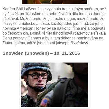
Kariéra Shii LaBeoufa se vyvinula trochu jiným směrem, než
by člověk po Transformers nebo čtvrtém dílu Indiana Jonese
očekával. Možná proto, že je trochu magor, možná proto, že
má vyšší umělecké ambice, každopádně jsem rád, že jeho
novinka American Honey by se na konci října měla podívat i
do českých kin. Drsná, téměř tříhodinová road-movie získala
Cenu poroty v Cannes a byla tam dokonce nominována na
Zlatou palmu, takže jsem na ni jaksepatří zvědavý.
Snowden (Snowden) – 10. 11. 2016