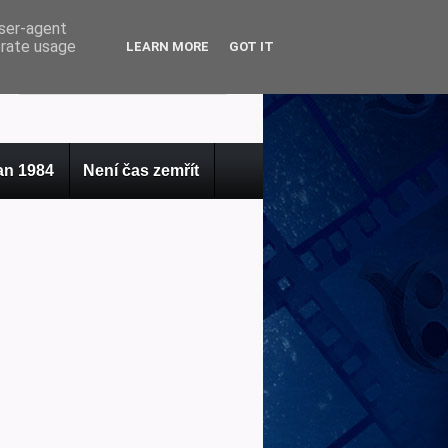
user-agent
erate usage
LEARN MORE
GOT IT
n 1984
Není čas zemřít