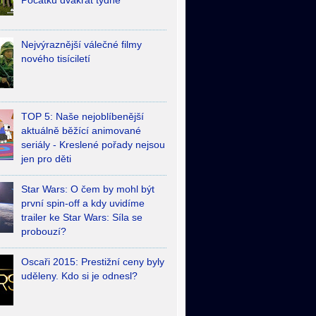
Počátků dvakrát týdně
Nejvýraznější válečné filmy
nového tisíciletí
TOP 5: Naše nejoblíbenější
aktuálně běžící animované
seriály - Kreslené pořady nejsou
jen pro děti
Star Wars: O čem by mohl být
první spin-off a kdy uvidíme
trailer ke Star Wars: Síla se
probouzí?
Oscaři 2015: Prestižní ceny byly
uděleny. Kdo si je odnesl?