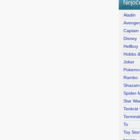
Nejoč
Aladin
Avenge
Captain
Disney
Hellboy
Hobbs 
Joker
Pokemo
Rambo
Shazam
Spider-
Star War
Tenkrát
Terminá
To
Toy Stor