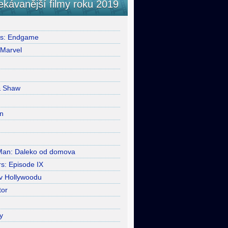
ekávanější filmy roku 2019
rs: Endgame
 Marvel
& Shaw
n
Man: Daleko od domova
s: Episode IX
 v Hollywoodu
tor
y