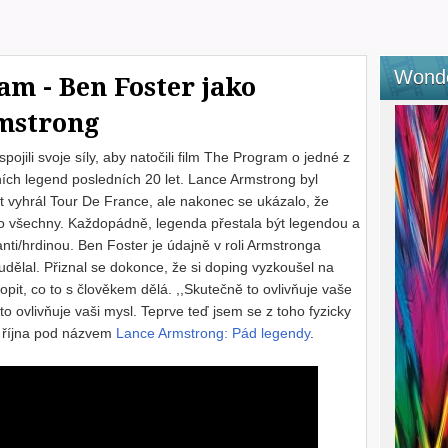
Wond
am - Ben Foster jako
rmstrong
spojili svoje síly, aby natočili film The Program o jedné z
ních legend posledních 20 let. Lance Armstrong byl
t vyhrál Tour De France, ale nakonec se ukázalo, že
oro všechny. Každopádně, legenda přestala být legendou a
nti/hrdinou. Ben Foster je údajně v roli Armstronga
udělal. Přiznal se dokonce, že si doping vyzkoušel na
opit, co to s člověkem dělá. ,,Skutečně to ovlivňuje vaše
to ovlivňuje vaši mysl. Teprve teď jsem se z toho fyzicky
5. října pod názvem
Lance Armstrong: Pád legendy
.