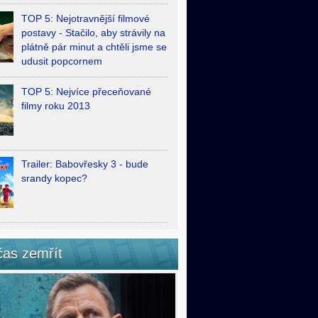
TOP 5: Nejotravnější filmové
postavy - Stačilo, aby strávily na
plátně pár minut a chtěli jsme se
udusit popcornem
TOP 5: Nejvíce přeceňované
filmy roku 2013
Trailer: Babovřesky 3 - bude
srandy kopec?
čas zemřít