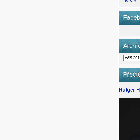
horory
Faceb
Archí
Přečtě
Rutger Ha