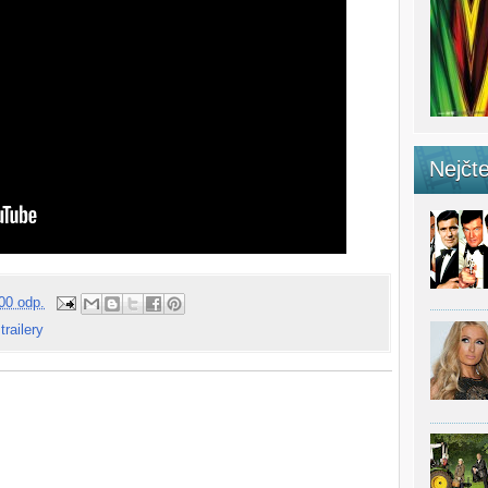
Nejčte
00 odp.
,
trailery