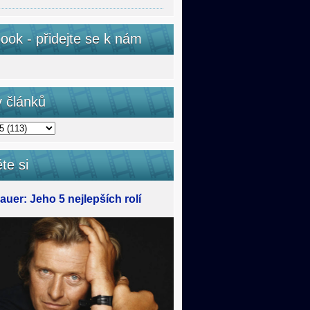
ook - přidejte se k nám
v článků
te si
uer: Jeho 5 nejlepších rolí