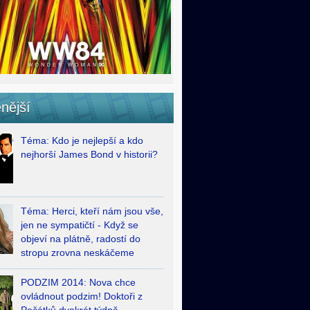
nější
Téma: Kdo je nejlepší a kdo
nejhorší James Bond v historii?
Téma: Herci, kteří nám jsou vše,
jen ne sympatičtí - Když se
objeví na plátně, radostí do
stropu zrovna neskáčeme
PODZIM 2014: Nova chce
ovládnout podzim! Doktoři z