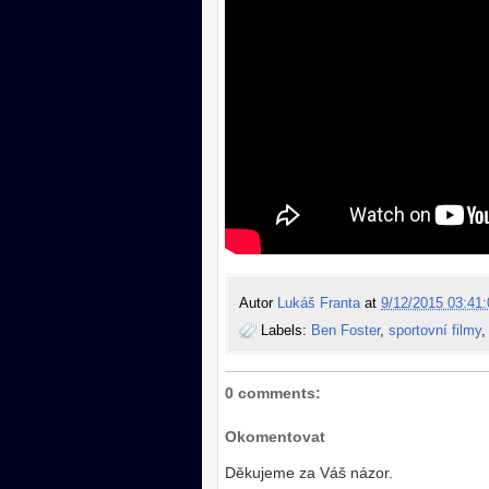
Autor
Lukáš Franta
at
9/12/2015 03:41:
Labels:
Ben Foster
,
sportovní filmy
0 comments:
Okomentovat
Děkujeme za Váš názor.