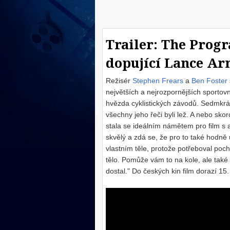
Trailer: The Progr
dopující Lance A
Režisér
Stephen Frears
a
Ben Foster
největších a nejrozpornějších sportov
hvězda cyklistických závodů. Sedmkrá
všechny jeho řeči byli lež. A nebo sk
stala se ideálním námětem pro film s a
skvělý a zdá se, že pro to také hodně 
vlastním těle, protože potřeboval poch
tělo. Pomůže vám to na kole, ale také 
dostal." Do českých kin film dorazí 1