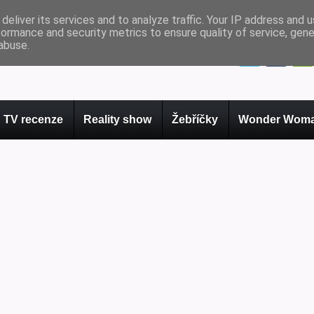
deliver its services and to analyze traffic. Your IP address and 
formance and security metrics to ensure quality of service, gen
abuse.
TV recenze
Reality show
Žebříčky
Wonder Woma