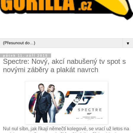
▼
pátek 11. září 2015
Spectre: Nový, akcí nabušený tv spot s
novými záběry a plakát navrch
Nul nul síbn, jak říkají němečtí kolegové, se vrací už letos na