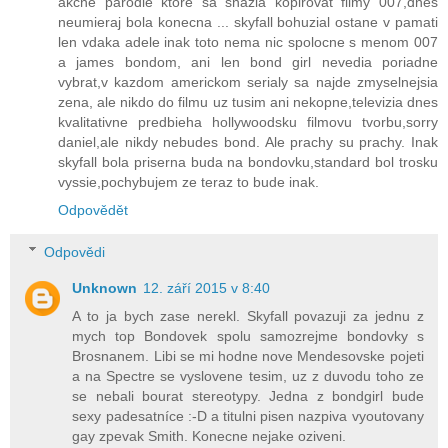
akcne parodie ktore sa snazia kopirovat filmy 007,dnes
neumieraj bola konecna ... skyfall bohuzial ostane v pamati
len vdaka adele inak toto nema nic spolocne s menom 007
a james bondom, ani len bond girl nevedia poriadne
vybrat,v kazdom americkom serialy sa najde zmyselnejsia
zena, ale nikdo do filmu uz tusim ani nekopne,televizia dnes
kvalitativne predbieha hollywoodsku filmovu tvorbu,sorry
daniel,ale nikdy nebudes bond. Ale prachy su prachy. Inak
skyfall bola priserna buda na bondovku,standard bol trosku
vyssie,pochybujem ze teraz to bude inak.
Odpovědět
Odpovědi
Unknown
12. září 2015 v 8:40
A to ja bych zase nerekl. Skyfall povazuji za jednu z
mych top Bondovek spolu samozrejme bondovky s
Brosnanem. Libi se mi hodne nove Mendesovske pojeti
a na Spectre se vyslovene tesim, uz z duvodu toho ze
se nebali bourat stereotypy. Jedna z bondgirl bude
sexy padesatníce :-D a titulni pisen nazpiva vyoutovany
gay zpevak Smith. Konecne nejake oziveni.