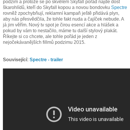
podzim a protože se po skvělém Skyfall pořád najde dost
škarohlídů, kteří do Skyfall kopou a novou bondovku
Spectre
rovněž zpochybňují, reklamní kampaň ještě přidává plyn,
aby nás přesvědčila, že tohle fakt nuda a čajíček nebude. A
já jim věřím. Nový tv spot je čirou esencí akce a hlášek a
pokud by vám to nestačilo, máme tu další stylový plakát.
Říkejte si co chcete, ale tohle pořád je jeden z
nejočekávanějších fillmů podzimu 2015.
Související:
Spectre - trailer