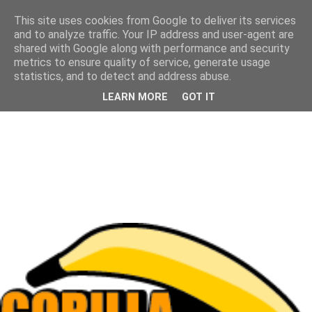
This site uses cookies from Google to deliver its services
and to analyze traffic. Your IP address and user-agent are
shared with Google along with performance and security
metrics to ensure quality of service, generate usage
statistics, and to detect and address abuse.
LEARN MORE
GOT IT