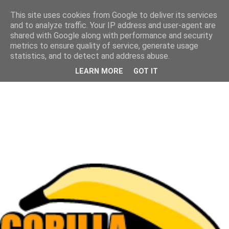
This site uses cookies from Google to deliver its services
and to analyze traffic. Your IP address and user-agent are
shared with Google along with performance and security
metrics to ensure quality of service, generate usage
statistics, and to detect and address abuse.
LEARN MORE
GOT IT