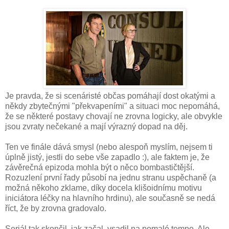
Je pravda, že si scenáristé občas pomáhají dost okatými a
někdy zbytečnými "překvapeními" a situaci moc nepomáhá,
že se některé postavy chovají ne zrovna logicky, ale obvykle
jsou zvraty nečekané a mají výrazný dopad na děj.
Ten ve finále dává smysl (nebo alespoň myslím, nejsem ti
úplně jistý, jestli do sebe vše zapadlo :), ale faktem je, že
závěrečná epizoda mohla být o něco bombastičtější.
Rozuzlení první řady působí na jednu stranu uspěchaně (a
možná někoho zklame, díky docela klišoidnímu motivu
iniciátora léčky na hlavního hrdinu), ale současně se nedá
říct, že by zrovna gradovalo.
Seriál tak skončil, jak začal, vsadil na pomalé tempo. Ale