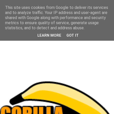
This site uses cookies from Google to deliver its services
and to analyze traffic. Your IP address and user-agent are
shared with Google along with performance and security
metrics to ensure quality of service, generate usage
statistics, and to detect and address abuse.
LEARN MORE
GOT IT