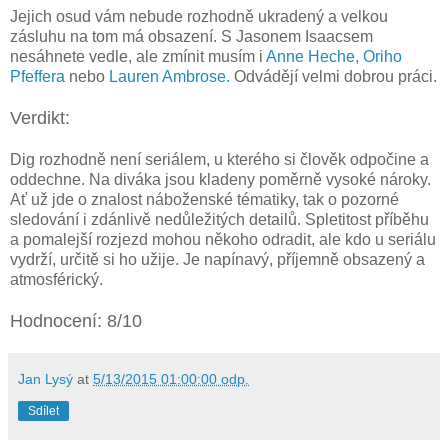
Jejich osud vám nebude rozhodně ukradený a velkou
zásluhu na tom má obsazení. S Jasonem Isaacsem
nesáhnete vedle, ale zmínit musím i
Anne Heche,
Oriho
Pfeffera
nebo
Lauren Ambrose.
Odvádějí velmi dobrou práci.
Verdikt:
Dig rozhodně není seriálem, u kterého si člověk odpočine a
oddechne. Na diváka jsou kladeny poměrně vysoké nároky.
Ať už jde o znalost náboženské tématiky, tak o pozorné
sledování i zdánlivě nedůležitých detailů. Spletitost příběhu
a pomalejší rozjezd mohou někoho odradit, ale kdo u seriálu
vydrží, určitě si ho užije. Je napínavý, příjemně obsazený a
atmosférický.
Hodnocení: 8/10
Jan Lysý
at
5/13/2015 01:00:00 odp.
Sdílet