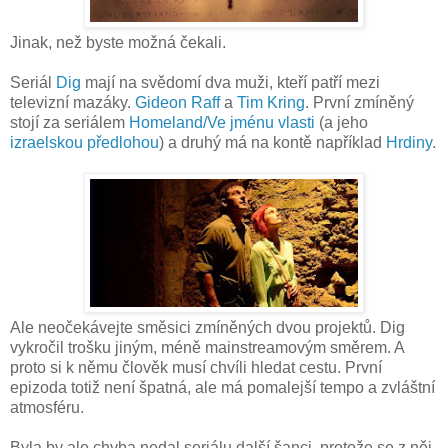
Jinak, než byste možná čekali.
Seriál
Dig
mají na svědomí dva muži, kteří patří mezi
televizní mazáky.
Gideon Raff
a
Tim Kring
. První zmíněný
stojí za seriálem
Homeland/Ve jménu vlasti
(a jeho
izraelskou předlohou
) a druhý má na kontě například
Hrdiny
.
Ale neočekávejte směsici zmíněných dvou projektů. Dig
vykročil trošku jiným, méně mainstreamovým směrem. A
proto si k němu člověk musí chvíli hledat cestu. První
epizoda totiž není špatná, ale má pomalejší tempo a zvláštní
atmosféru.
Byla by ale chyba nedal seriálu další šanci, protože se z něj