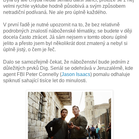
velmi rychle vyklube hodně působivá a svým způsobem
netradiční podívaná. Ne ale pro úplně každého.
V první řadě je nutné upozornit na to, že bez relativně
podrobných znalostí náboženské tématiky, se budete v ději
docela často ztrácet. Já sám nejsem v tomto oboru úplné
jelito a přesto jsem byl několikrát dost zmatený a nebyl si
úplně jistý, o čem je řeč.
Dalo se samozřejmě čekat, že náboženství bude jedním z
důležitých prvků Dig. Seriál se odehrává v Jeruzalémě, kde
agent FBI Peter Connelly (
Jason Isaacs
) pomalu odhaluje
spiknutí sahající tisíce let do minulosti.