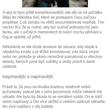
A aby to bylo ještě komplikovanější, tak děj se od počátku
štěpí do několika linií, které se postupem času začnou
proplétat. Což seriálu na větší srozumitelnosti nepřidá. Tím
nechci říct, že je nutné, aby byl scénář jednoduchý jako
facka, ale v určitých momentech to tvůrci trochu přehání a
Dig je spletitý až příliš.
Několikrát se tak divák dostane do situace, kdy dojde k
nějakému zvratu a je těžké konstatovat, zda dává smysl
nebo ne, protože je skoro nemožné pamatovat si všechny
detaily, kterých jsme byli svědky a vedly právě k dané
události.
Napínavější a napínavější
Právě to, že jsou na diváka kladeny relativně velké
požadavky, pokud jde o jeho pozornost, může některé lidi
odradit. Ale byla by škoda to se seriálem vzdát. On je totiž
velmi napínavý a čím více útržků o velkém spiknutí odhalíte,
tím více nadšení z něj budete.