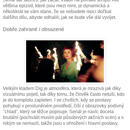
většina epizod, které jsou mezi nimi, je dynamická a
několikrát se vám stane, že se nebudete moci dočkat
dalšího dílu, abyste odhalili, jak se bude vše dál vyvíjet.
Dobře zahrané i obsazené
Velkým kladem Dig je atmosféra, která je mrazivá jak díky
vizuálnímu pojetí, tak díky tomu, že člověk často netuší, kdo
je do komplotu zapleten. I ve chvílích, kdy se postavy
pohybují v prosluněném prostředí, čiší z obrazovky podivný
"chlad", který se těžce popisuje. Seriál je navíc docela
brutální (pochválit musím pár působivých akčních scén) a s
nikým se nemazlí, takže jsou v ohrožení i hlavní postavy.