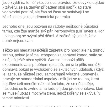
jsou zvyklí na téměř vše. Je sice pravdou, že obvykle dojdou
k závěru, že za daným případem stojí například staré
vodovodní potrubí, ale čas od času se setkávají i se
záležitostmi jako je démonická panenka.
Jednoho dne jsou pozváni na rádoby neškodně působící
farmu, kde žije manželský pár Perronových (Lili Taylor a Ron
Livingston) se svými pěti dětmi. A začíná být jasné, že v
domě nejsou sami.
Těžko asi hledat klasičtější zápletku pro horor, ale na druhou
stranu, pokud je téma uchopeno za správný konec, stále se
z něj dá ještě něco vytěžit. Wan se nesnaží příliš
experimentovat s příběhem (ostatně, ani si to příliš nemůže
domluvit, pokud je vycházeno ze skutečných událostí, i když
je jasné, že některé jsou samozřejmě výrazně upravené),
pracuje se standardními aspekty - milující se rodina, která
nejdříve čelí menším náznakům toho, že se něco děje,
následně se to zvrtne a na řadu přijdou profesionálové, kteří
se musejí utkat s mocným zlem, jehož kořeny se skrývají v
temné minulosti.