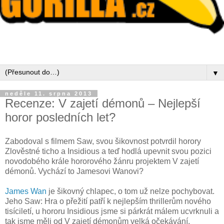
▼
neděle 11. srpna 2013
Recenze: V zajetí démonů – Nejlepší
horor posledních let?
Zabodoval s filmem Saw, svou šikovnost potvrdil horory
Zlověstné ticho a Insidious a teď hodlá upevnit svou pozici
novodobého krále hororového žánru projektem V zajetí
démonů. Vychází to Jamesovi Wanovi?
James Wan
je šikovný chlapec, o tom už nelze pochybovat.
Jeho Saw: Hra o přežití patří k nejlepším thrillerům nového
tisíciletí, u hororu Insidious jsme si párkrát málem ucvrknuli a
tak jsme měli od V zajetí démonům velká očekávání.