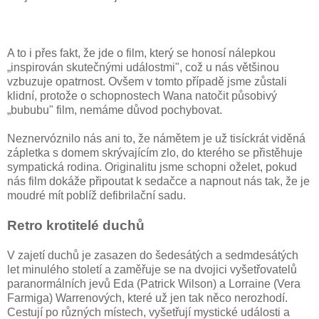
A to i přes fakt, že jde o film, který se honosí nálepkou
„inspirován skutečnými událostmi", což u nás většinou
vzbuzuje opatrnost. Ovšem v tomto případě jsme zůstali
klidní, protože o schopnostech Wana natočit působivý
„bububu" film, nemáme důvod pochybovat.
Neznervóznilo nás ani to, že námětem je už tisíckrát viděná
zápletka s domem skrývajícím zlo, do kterého se přistěhuje
sympatická rodina. Originalitu jsme schopni oželet, pokud
nás film dokáže připoutat k sedačce a napnout nás tak, že je
moudré mít poblíž defibrilační sadu.
Retro krotitelé duchů
V zajetí duchů je zasazen do šedesátých a sedmdesátých
let minulého století a zaměřuje se na dvojici vyšetřovatelů
paranormálních jevů Eda (Patrick Wilson) a Lorraine (Vera
Farmiga) Warrenových, které už jen tak něco nerozhodí.
Cestují po různých místech, vyšetřují mystické události a