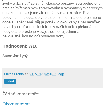
zvuky a „bafnutí" ze stínů. Klasické postupy jsou podpořeny
precizním řemeslným zpracováním a sympatickým hereckým
obsazením. I tak jsme ale doufali v malinko více. První
polovina filmu občas plyne až příliš líně, finále je pro změnu
docela uspěchané, děj je poněkud okoukaný a pár lekaček
navíc by neuškodilo. Insidious v našich očích překonáno
nebylo, ale přesto je V zajetí démonů jedním z
nejkvalitnějších hororů poslední doby.
Hodnocení: 7/10
Autor: Jan Lysý
Lukáš Franta
at
8/11/2013 03:06:00 odp.
Sdílet
Žádné komentáře:
Okomentovat