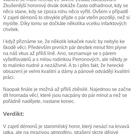
Zkušenější hororový divák dokáže často odhadnout, kdy se
něco stane, kdy se zpoza rohu něco vyřítí. Ovšem v případě
V zajetí démonů to obvykle přijde o pár vteřin později, než si
myslíte. Díky tomu se dočkáte několika vcelku infarktových
chvilek.
I když přiznáme se, že několik lekaček navíc by nebylo ke
škodě věci. Především prvních pár desítek minut film plyne
na náš vkus až příliš líně. Ano, seznamuje se s párem
vyšetřovatelů a s milou rodinkou Perronových, ale někdy je
to malinko nudné a nezáživné. A to i přes fakt, že herecké
obsazení je velmi kvalitní a dámy a pánové odvádějí kvalitní
práci.
Naopak finále je možná až příliš zběsilé. Najednou se začne
dít hromada věcí, které jsou nacpány do pár minut a než se
pořádně nadějete, nastane konec.
Verdikt:
V zajetí démonů je staromilský horor, který nesází na krvavá
jatka, ale na mrazivou atmosféru, strašení skrze děsivé