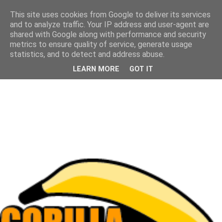
This site uses cookies from Google to deliver its services
and to analyze traffic. Your IP address and user-agent are
shared with Google along with performance and security
metrics to ensure quality of service, generate usage
statistics, and to detect and address abuse.
LEARN MORE
GOT IT