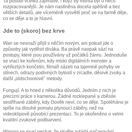
Ta působí vcelku zajímavě, i když by mohla být o něco
rozpracovanější. Je nám nastíněna docela spěšně a bez
větších detailů, ale víceméně vysvětlí proč se na farmě děje,
co se děje a to je hlavní.
Jde to (skoro) bez krve
Wan se nesnaží přijít s něčím novým, ani pokud jde o
způsoby jak vyděsit diváka. Ba právě naopak sází na
postupy, které jsou používány už počátků žánru. Jednoduše
se vrací ke kořenům, kdy místo digitálních monster a
vyhřezlých končetin, filmaři sázeli na tajemné pohyby ve
stínech, odrazy podivných bytostí v zrcadle, děsivé zvuky a
další „oldschoolové" metody.
Fungují. A to hned z několika důvodů. Jedním z nich je
precizní práce s kamerou. Žádné rozklepané a zběsile
sestříhané záběry, kdy člověk neví, co se děje. Spoléháno je
spíše na dlouhé pomalu plynoucí záběry, než na
videoklipově působící prezentaci. To je okořeněno o velmi
kvalitní zvukové podbarvení.
Wanovi se musí nechat, že skvěle zvládá načasování.