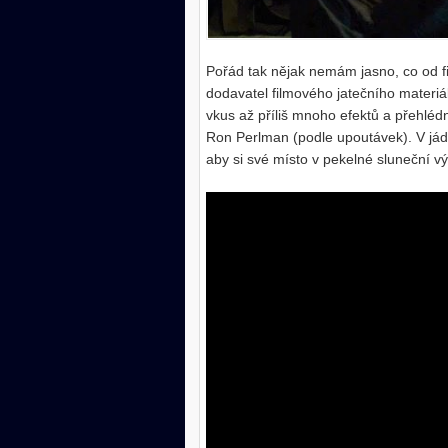
Pořád tak nějak nemám jasno, co od fil
dodavatel filmového jatečního materiál
vkus až příliš mnoho efektů a přehléd
Ron Perlman (podle upoutávek). V jád
aby si své místo v pekelné sluneční vý