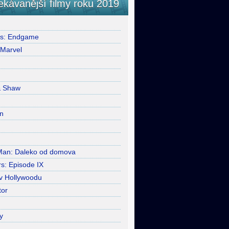
ekávanější filmy roku 2019
rs: Endgame
 Marvel
& Shaw
n
Man: Daleko od domova
s: Episode IX
 v Hollywoodu
tor
y