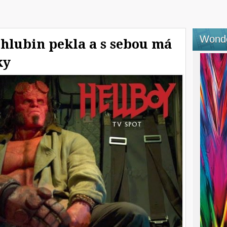
Wond
 hlubin pekla a s sebou má
ky