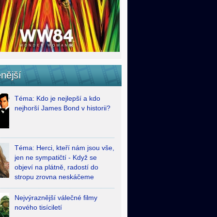
nější
Téma: Kdo je nejlepší a kdo
nejhorší James Bond v historii?
Téma: Herci, kteří nám jsou vše,
jen ne sympatičtí - Když se
objeví na plátně, radostí do
stropu zrovna neskáčeme
Nejvýraznější válečné filmy
nového tisíciletí