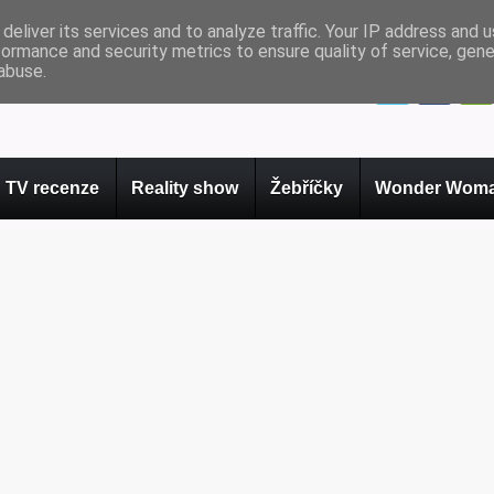
deliver its services and to analyze traffic. Your IP address and 
formance and security metrics to ensure quality of service, gen
abuse.
TV recenze
Reality show
Žebříčky
Wonder Woma