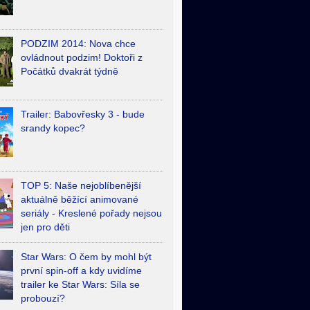
PODZIM 2014: Nova chce
ovládnout podzim! Doktoři z
Počátků dvakrát týdně
Trailer: Babovřesky 3 - bude
srandy kopec?
TOP 5: Naše nejoblíbenější
aktuálně běžící animované
seriály - Kreslené pořady nejsou
jen pro děti
Star Wars: O čem by mohl být
první spin-off a kdy uvidíme
trailer ke Star Wars: Síla se
probouzí?