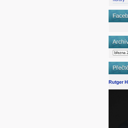
Faceb
Archí
Přečtě
Rutger Ha