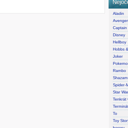
Nejoč
Aladin
Avenge
Captain
Disney
Hellboy
Hobbs 
Joker
Pokemo
Rambo
Shazam
Spider-
Star War
Tenkrát
Terminá
To
Toy Stor
horory