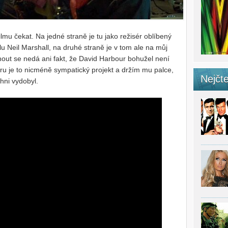
mu čekat. Na jedné straně je tu jako režisér oblíbený
u Neil Marshall, na druhé straně je v tom ale na můj
nout se nedá ani fakt, že David Harbour bohužel není
ru je to nicméně sympatický projekt a držím mu palce,
Nejčte
hni vydobyl.