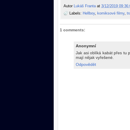
Autor
Lukáš Franta
at
3/12/2019 09:36:
Labels:
Hellboy
,
komiksové filmy
,
tr
1 comments:
Anonymní
Jak asi oblíká kabát přes tu p
mají nějak vyřešené.
Odpovědět