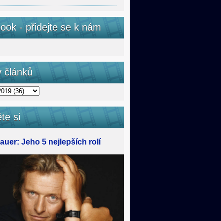
ook - přidejte se k nám
v článků
te si
uer: Jeho 5 nejlepších rolí