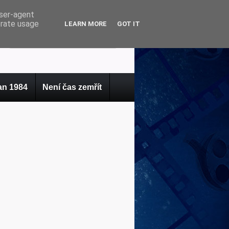
user-agent
erate usage
LEARN MORE
GOT IT
n 1984
Není čas zemřít