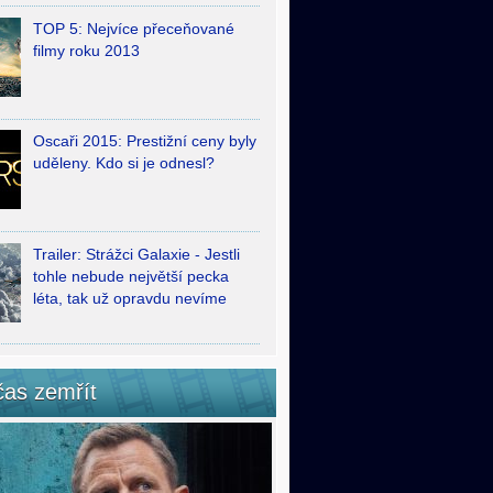
TOP 5: Nejvíce přeceňované
filmy roku 2013
Oscaři 2015: Prestižní ceny byly
uděleny. Kdo si je odnesl?
Trailer: Strážci Galaxie - Jestli
tohle nebude největší pecka
léta, tak už opravdu nevíme
čas zemřít