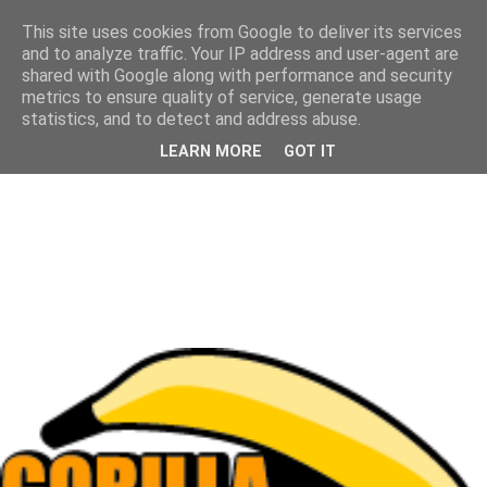
This site uses cookies from Google to deliver its services
and to analyze traffic. Your IP address and user-agent are
shared with Google along with performance and security
metrics to ensure quality of service, generate usage
statistics, and to detect and address abuse.
LEARN MORE
GOT IT