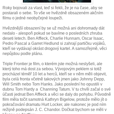
Roky bojovali za vlast, teď si řekli, že je na čase, aby se
postarali o sebe. To vše ve hvězdně obsazeném akčním
filmu o jedné neobyčejné loupeži.
Hvězdnější obsazení by se už možná ani dohromady dát
nedalo - alespoň pokud se bavíme o posledních zhruba
deseti letech. Ben Affleck, Charlie Hunnam, Oscar Isaac,
Pedro Pascal a Garret Hedlund si zahrají partičku vojáků,
kteří se vydávají okrást drogový kartel. A samozřejmě, věci
nepůjdou podle plánu.
Triple Frontier je film, o kterém jste možná neslyšeli, ale
který toho má dost za sebou. Vývojovým peklem si totiž
procházel téměř 10 let a herců, kteří se v něm měli objevit,
byla celá fronta včetně takových jmen jako Johnny Depp,
Will Smith nebo Tom Hanks. Jako poslední ho opustili v
dubnu Tom Hardy a Channing Tatum. V tu chvíli začal o své
účasti jednat Ben Affleck a věci se daly do pohybu. Původně
film měla točit samotná Kathryn Bigelow, protože mělo jít o
pokračování dramatu Hurt Locker, ale nakonec je pod ním
režijně podepsán J. C. Chandor. Dočkat bychom se měli v