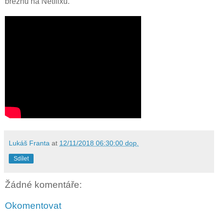
březnu na Netflixu.
Lukáš Franta
at
12/11/2018 06:30:00 dop.
Sdílet
Žádné komentáře:
Okomentovat