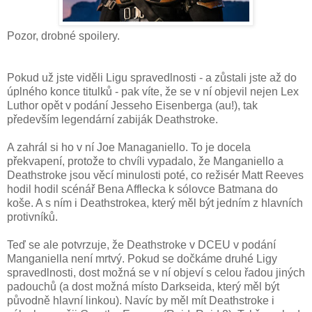
Pozor, drobné spoilery.
Pokud už jste viděli Ligu spravedlnosti - a zůstali jste až do
úplného konce titulků - pak víte, že se v ní objevil nejen Lex
Luthor opět v podání Jesseho Eisenberga (au!), tak
především legendární zabiják Deathstroke.
A zahrál si ho v ní Joe Managaniello. To je docela
překvapení, protože to chvíli vypadalo, že Manganiello a
Deathstroke jsou věcí minulosti poté, co režisér Matt Reeves
hodil hodil scénář Bena Afflecka k sólovce Batmana do
koše. A s ním i Deathstrokea, který měl být jedním z hlavních
protivníků.
Teď se ale potvrzuje, že Deathstroke v DCEU v podání
Manganiella není mrtvý. Pokud se dočkáme druhé Ligy
spravedlnosti, dost možná se v ní objeví s celou řadou jiných
padouchů (a dost možná místo Darkseida, který měl být
původně hlavní linkou). Navíc by měl mít Deathstroke i