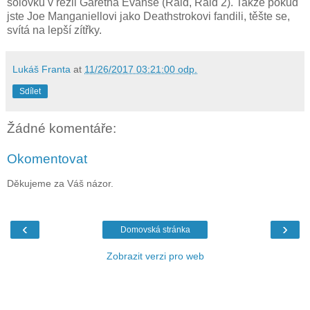
sólovku v režii Garetha Evanse (Raid, Raid 2). Takže pokud
jste Joe Manganiellovi jako Deathstrokovi fandili, těšte se,
svítá na lepší zítřky.
Lukáš Franta
at
11/26/2017 03:21:00 odp.
Sdílet
Žádné komentáře:
Okomentovat
Děkujeme za Váš názor.
‹
›
Domovská stránka
Zobrazit verzi pro web