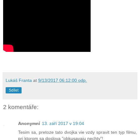
Lukáš Franta
at
9/13/2017 06:12:00 odp.
Sdílet
2 komentáře:
Anonymní
13. září 2017 v 19:04
Tesim sa, pretoze tato dvojka vie vzdy spravit ten typ filmu,
pri ktorom sa doslova "obkusavaju nechty"!