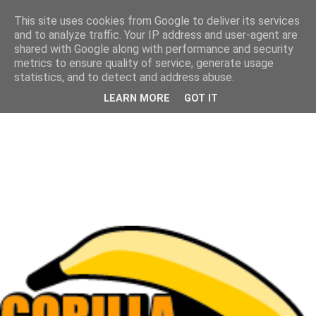
This site uses cookies from Google to deliver its services
and to analyze traffic. Your IP address and user-agent are
shared with Google along with performance and security
metrics to ensure quality of service, generate usage
statistics, and to detect and address abuse.
LEARN MORE
GOT IT