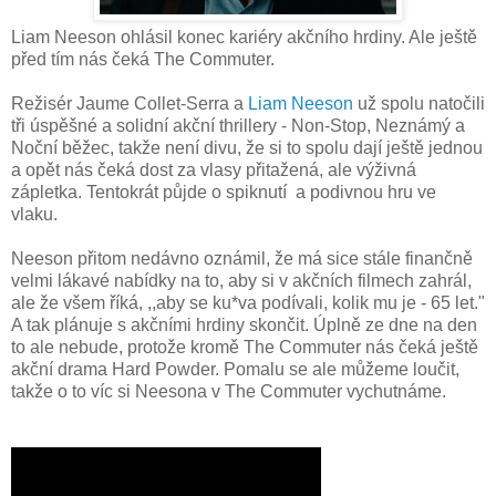
Liam Neeson ohlásil konec kariéry akčního hrdiny. Ale ještě
před tím nás čeká The Commuter.
Režisér Jaume Collet-Serra a
Liam Neeson
už spolu natočili
tři úspěšné a solidní akční thrillery - Non-Stop, Neznámý a
Noční běžec, takže není divu, že si to spolu dají ještě jednou
a opět nás čeká dost za vlasy přitažená, ale výživná
zápletka. Tentokrát půjde o spiknutí a podivnou hru ve
vlaku.
Neeson přitom nedávno oznámil, že má sice stále finančně
velmi lákavé nabídky na to, aby si v akčních filmech zahrál,
ale že všem říká, ,,aby se ku*va podívali, kolik mu je - 65 let."
A tak plánuje s akčními hrdiny skončit. Úplně ze dne na den
to ale nebude, protože kromě The Commuter nás čeká ještě
akční drama Hard Powder. Pomalu se ale můžeme loučit,
takže o to víc si Neesona v The Commuter vychutnáme.