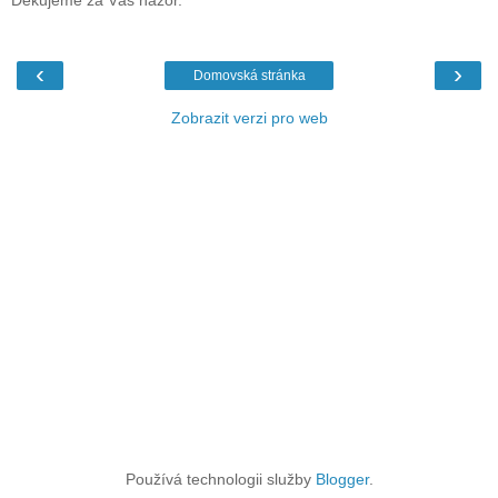
Děkujeme za Váš názor.
‹
›
Domovská stránka
Zobrazit verzi pro web
Používá technologii služby
Blogger
.