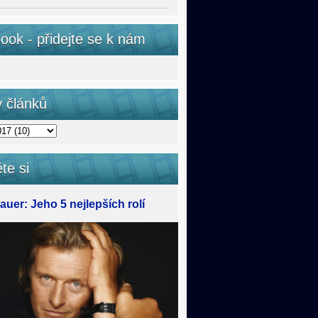
ook - přidejte se k nám
v článků
te si
uer: Jeho 5 nejlepších rolí