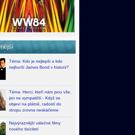
nější
Téma: Kdo je nejlepší a kdo
nejhorší James Bond v historii?
Téma: Herci, kteří nám jsou vše,
jen ne sympatičtí - Když se
objeví na plátně, radostí do
stropu zrovna neskáčeme
Nejvýraznější válečné filmy
nového tisíciletí