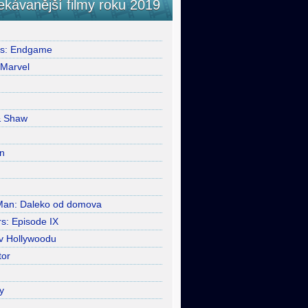
ekávanější filmy roku 2019
rs: Endgame
 Marvel
& Shaw
n
Man: Daleko od domova
s: Episode IX
 v Hollywoodu
tor
y