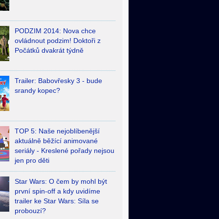
PODZIM 2014: Nova chce
ovládnout podzim! Doktoři z
Počátků dvakrát týdně
Trailer: Babovřesky 3 - bude
srandy kopec?
TOP 5: Naše nejoblíbenější
aktuálně běžící animované
seriály - Kreslené pořady nejsou
jen pro děti
Star Wars: O čem by mohl být
první spin-off a kdy uvidíme
trailer ke Star Wars: Síla se
probouzí?