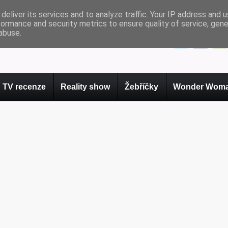
deliver its services and to analyze traffic. Your IP address and 
formance and security metrics to ensure quality of service, gen
abuse.
TV recenze
Reality show
Žebříčky
Wonder Woma