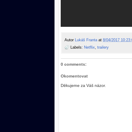
Autor
Lukáš Franta
at
8/04/2017 10:23:
Labels:
Netflix
,
trailery
0 comments:
Okomentovat
Děkujeme za Váš názor.