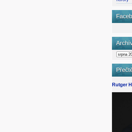
Faceb
Archí
Přečtě
Rutger Ha