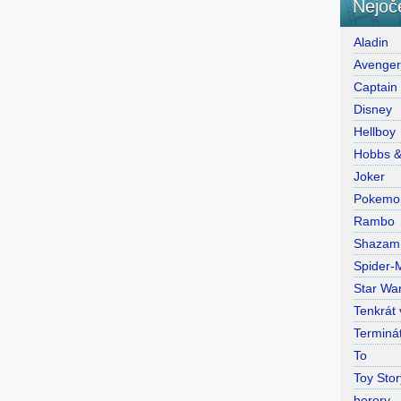
Nejoč
Aladin
Avenge
Captain
Disney
Hellboy
Hobbs 
Joker
Pokemo
Rambo
Shazam
Spider-
Star War
Tenkrát
Terminá
To
Toy Stor
horory