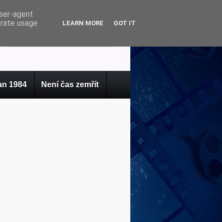
user-agent
erate usage
LEARN MORE
GOT IT
n 1984
Není čas zemřít