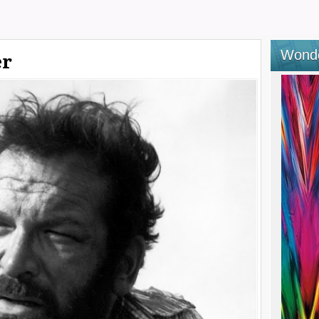
Wond
er