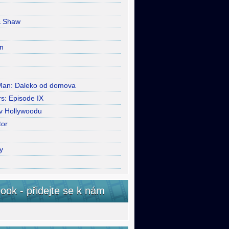
& Shaw
n
Man: Daleko od domova
s: Episode IX
 v Hollywoodu
tor
y
ook - přidejte se k nám