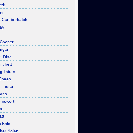
eck
er
t Cumberbatch
ray
t
 Cooper
inger
n Diaz
anchett
g Tatum
 Sheen
e Theron
vans
emsworth
ne
att
n Bale
pher Nolan