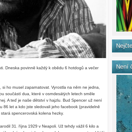
Nejčte
Není 
ti. Dneska povinně každý k obědu 6 hotdogů a večer
m, si ho musel zapamatovat. Vyrostla na něm ne jedna,
nou součástí dua, které v osmdesátých letech směle
nej. A teď je naše dětství v hajzlu. Bud Spencer už není
6 let a kdo jste sledovali jeho facebook (pravidelně
na stará spencerovská kolena hezky.
odil 31. října 1929 v Neapoli. Už tehdy vážil 6 kilo a