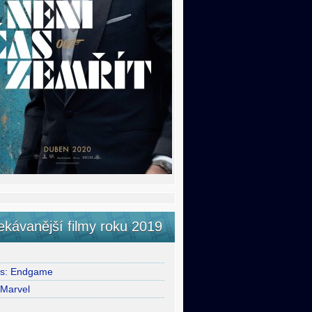
ekávanější filmy roku 2019
rs: Endgame
 Marvel