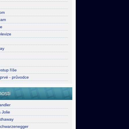
com
ram
ie
levize
lay
stup říše
oprvé - průvodce
osti
ndler
 Jolie
athaway
Schwarzenegger