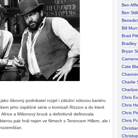
Ben Affl
Ben Still
Benedic
Bill Mur
Brad Pit
Bradley
Bryan S
Camero
Cate Bl
Channin
Charlie
Charliz
Chris E
ako šikovný podnikatel rozjel i záložní sólovou kariéru
Chris H
átkem jeho úspěšné série o komisaři Rizzovi a do které
Chris Pi
v Africe a Milionový brouk a definitivně definovala
Chris Pr
kterou pak hrál nejen ve filmech s Terencem Hillem, ale i
mimozemšťan.
Christia
Christo