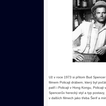
Už v roce 1973 si přitom Bud Spencer j
filmem Policajt drábem, který byl poč
patří i Policajt v Hong Kongu, Policajt 
Spencerův herecký styl a typ postavy, 
v dalších filmech jako třeba Šerif a 