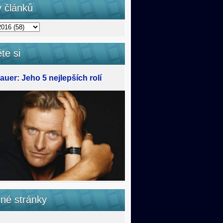
v článků
te si
uer: Jeho 5 nejlepších rolí
čné stránky