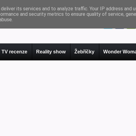
deliver its services and to analyze traffic. Your IP address and 
formance and security metrics to ensure quality of service, gen
abuse.
TV recenze
Reality show
Žebříčky
Wonder Woma