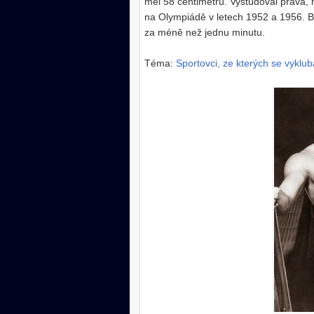
měl 58 centimetrů. Vystudoval práva, h
na Olympiádě v letech 1952 a 1956. By
za méně než jednu minutu.
Téma:
Sportovci, ze kterých se vyklub