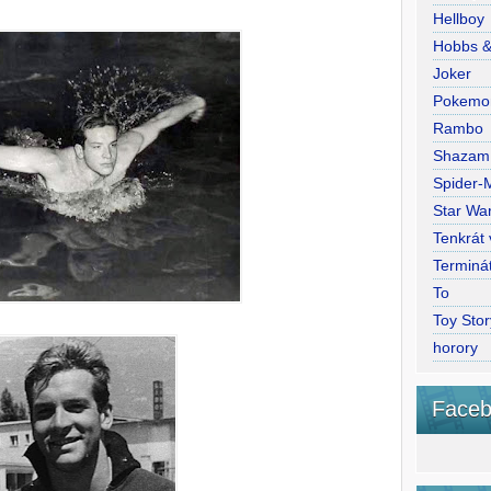
Hellboy
Hobbs 
Joker
Pokemo
Rambo
Shazam
Spider-
Star War
Tenkrát
Terminá
To
Toy Stor
horory
Faceb