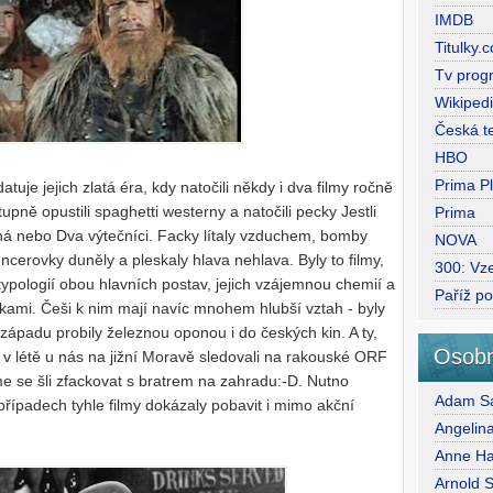
IMDB
Titulky.
Tv prog
Wikiped
Česká te
HBO
Prima P
uje jejich zlatá éra, kdy natočili někdy i dva filmy ročně
upně opustili spaghetti westerny a natočili pecky Jestli
Prima
chá nebo Dva výtečníci. Facky lítaly vzduchem, bomby
NOVA
encerovky duněly a pleskaly hlava nehlava. Byly to filmy,
300: Vze
typologií obou hlavních postav, jejich vzájemnou chemií a
Paříž p
mi. Češi k nim mají navíc mnohem hlubší vztah - byly
e západu probily železnou oponou i do českých kin. A ty,
Osobn
 v létě u nás na jižní Moravě sledovali na rakouské ORF
me se šli zfackovat s bratrem na zahradu:-D. Nutno
Adam Sa
 případech tyhle filmy dokázaly pobavit i mimo akční
Angelina
Anne H
Arnold 