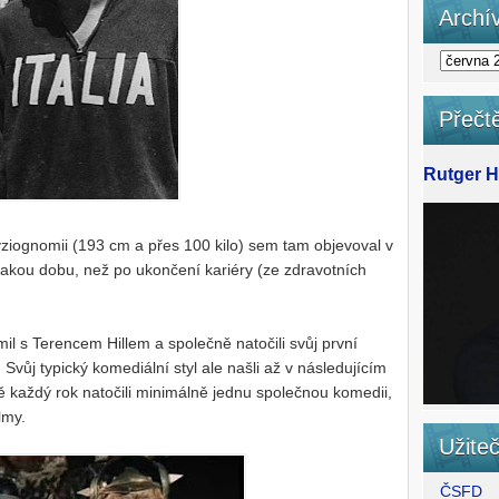
Archí
Přečtě
Rutger Ha
yziognomii (193 cm a přes 100 kilo) sem tam objevoval v
 nějakou dobu, než po ukončení kariéry (ze zdravotních
il s Terencem Hillem a společně natočili svůj první
Svůj typický komediální styl ale našli až v následujícím
 každý rok natočili minimálně jednu společnou komedii,
lmy.
Užite
ČSFD