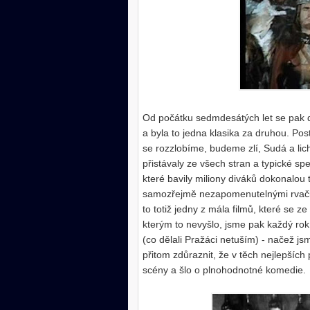
Od počátku sedmdesátých let se pak dat
a byla to jedna klasika za druhou. Post
se rozzlobíme, budeme zlí, Sudá a li
přistávaly ze všech stran a typické sp
které bavily miliony diváků dokonalou 
samozřejmě nezapomenutelnými rvačka
to totiž jedny z mála filmů, které se z
kterým to nevyšlo, jsme pak každý rok
(co dělali Pražáci netuším) - načež js
přitom zdůraznit, že v těch nejlepších
scény a šlo o plnohodnotné komedie.