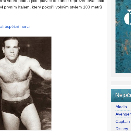
rál vodní polo a jako plavec dokonce reprezentoval Itálii
l prvním Italem, který pokořil volným stylem 100 metrů
ali úspěšní herci
Nejoč
Aladin
Avenge
Captain
Disney