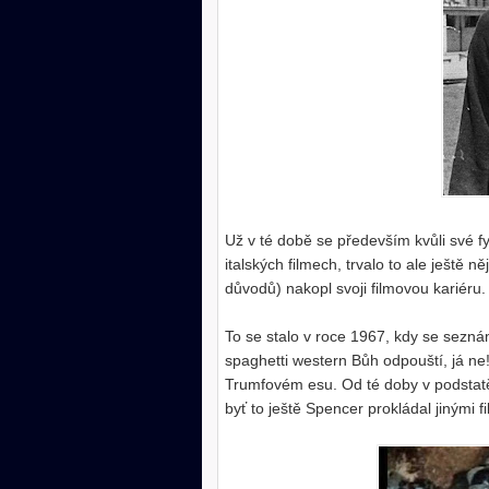
Už v té době se především kvůli své f
italských filmech, trvalo to ale ještě
důvodů) nakopl svoji filmovou kariéru.
To se stalo v roce 1967, kdy se seznám
spaghetti western Bůh odpouští, já ne! 
Trumfovém esu. Od té doby v podstatě
byť to ještě Spencer prokládal jinými fi