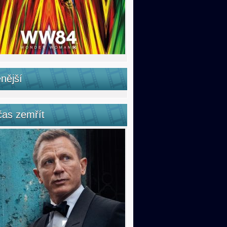
nější
čas zemřít