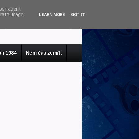
user-agent
erate usage
LEARN MORE
GOT IT
n 1984
Není čas zemřít