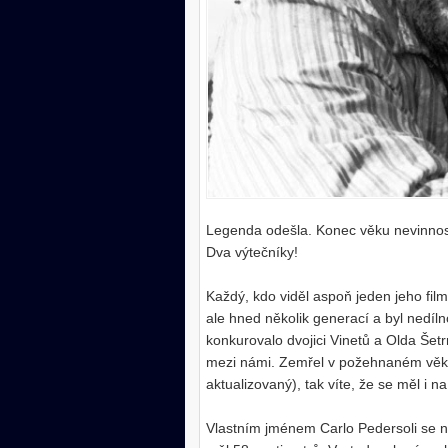
Legenda odešla. Konec věku nevinnos
Dva výtečníky!
Každý, kdo viděl aspoň jeden jeho fil
ale hned několik generací a byl nedíl
konkurovalo dvojici Vinetů a Olda Šetr
mezi námi. Zemřel v požehnaném věku 8
aktualizovaný), tak víte, že se měl i 
Vlastním jménem Carlo Pedersoli se nar