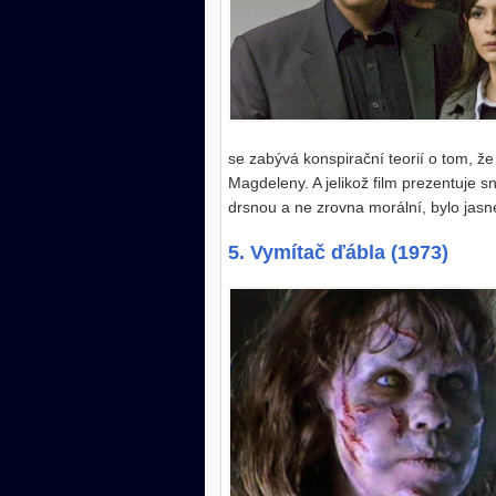
se zabývá konspirační teorií o tom, že 
Magdeleny. A jelikož film prezentuje sn
drsnou a ne zrovna morální, bylo jasné,
5. Vymítač ďábla (1973)