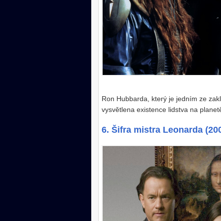
Ron Hubbarda, který je jedním ze zakla
vysvětlena existence lidstva na plane
6. Šifra mistra Leonarda (20