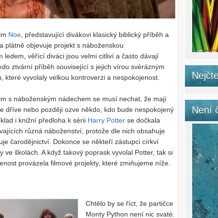
ilm
Noe
, představující divákovi klasický biblický příběh a
na plátně objevuje projekt s náboženskou
edem, věřící diváci jsou velmi citliví a často dávají
o ztvární příběh související s jejich vírou svérázným
Nejčte
 které vyvolaly velkou kontroverzi a nespokojenost.
film s náboženským nádechem se musí nechat, že mají
Není 
 se dříve nebo později ozve někdo, kdo bude nespokojený
klad i knižní předloha k sérii
Harry Potter
se dočkala
ávajících různá náboženství, protože dle nich obsahuje
je čarodějnictví. Dokonce se někteří zástupci církví
y ve školách. A když takový poprask vyvolal Potter, tak si
enost provázela filmové projekty, které zmiňujeme níže.
Chtělo by se říct, že partičce
Monty Python není nic svaté.