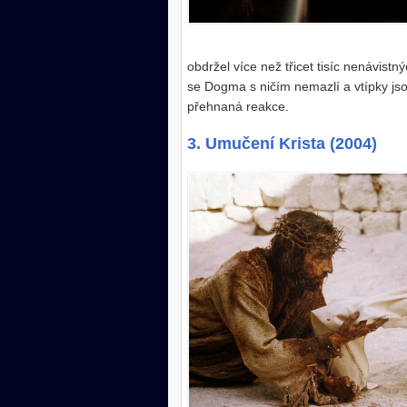
obdržel více než třicet tisíc nenávist
se Dogma s ničím nemazlí a vtípky jso
přehnaná reakce.
3. Umučení Krista (2004)