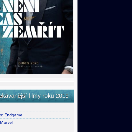
ekávanější filmy roku 2019
rs: Endgame
 Marvel