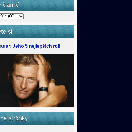
v článků
te si
uer: Jeho 5 nejlepších rolí
čné stránky