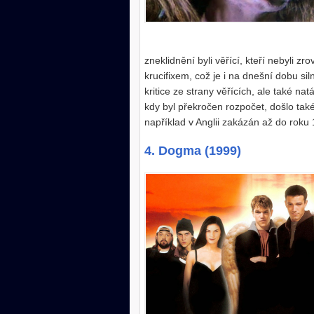
zneklidnění byli věřící, kteří nebyli
krucifixem, což je i na dnešní dobu si
kritice ze strany věřících, ale také n
kdy byl překročen rozpočet, došlo tak
například v Anglii zakázán až do roku
4. Dogma (1999)