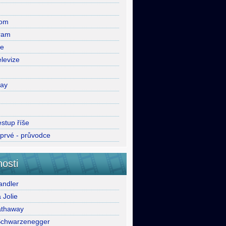
com
ram
ie
levize
lay
stup říše
oprvé - průvodce
osti
ndler
 Jolie
athaway
Schwarzenegger