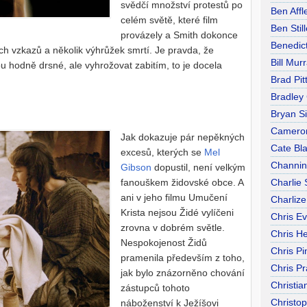
svědčí množství protestů po
Ben Affl
celém světě, které film
Ben Still
provázely a Smith dokonce
Benedic
ných vzkazů a několik výhrůžek smrtí. Je pravda, že
Bill Mur
u hodně drsné, ale vyhrožovat zabitím, to je docela
Brad Pit
Bradley
Bryan S
Camero
Jak dokazuje pár nepěkných
Cate Bl
excesů, kterých se
Mel
Channin
Gibson
dopustil, není velkým
fanouškem židovské obce. A
Charlie
ani v jeho filmu Umučení
Charliz
Krista nejsou Židé vylíčeni
Chris E
zrovna v dobrém světle.
Chris H
Nespokojenost Židů
Chris Pi
pramenila především z toho,
Chris Pr
jak bylo znázorněno chování
Christia
zástupců tohoto
Christo
náboženství k Ježíšovi