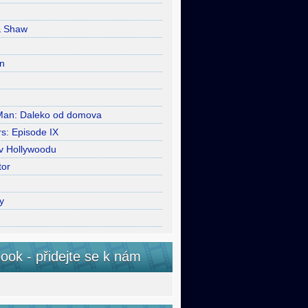
& Shaw
n
Man: Daleko od domova
s: Episode IX
 v Hollywoodu
tor
y
ook - přidejte se k nám