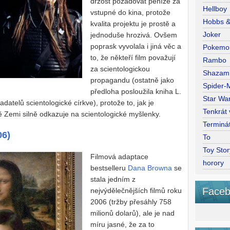
drzost požadovat peníze za
Hellboy
vstupné do kina, protože
Hobbs 
kvalita projektu je prostě a
Joker
jednoduše hrozivá. Ovšem
poprask vyvolala i jiná věc a
Pokemo
to, že někteří film považují
Rambo
za scientologickou
Shazam
propagandu (ostatně jako
Spider-
předloha posloužila kniha L.
Star War
datelů scientologické církve), protože to, jak je
Tenkrát
tě Zemi silně odkazuje na scientologické myšlenky.
Terminá
06)
To
Toy Stor
Filmová adaptace
horory
bestselleru
Dana Browna
se
stala jedním z
Faceb
nejvýdělečnějších filmů roku
2006 (tržby přesáhly 758
milionů dolarů), ale je nad
míru jasné, že za to