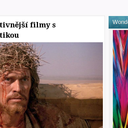
Wond
ivnější filmy s
tikou