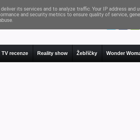
deliver its services and to analyze traffic. Your IP address and 
formance and security metrics to ensure quality of service, gen
abuse.
TV recenze
Reality show
Žebříčky
Wonder Woma