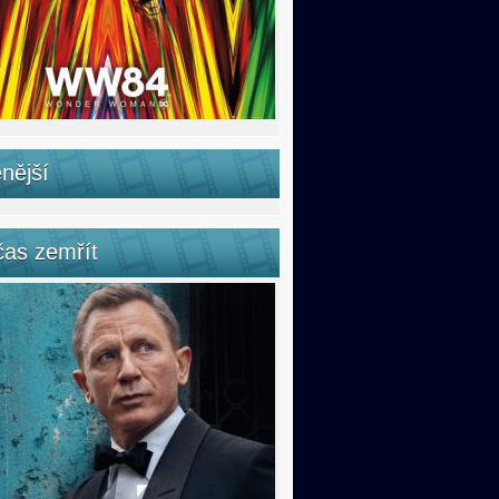
nější
čas zemřít