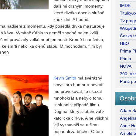
IMDB
dalšími drsnými momenty,
které diváka docela slušně
Titulky.
zneklidní. A hodně
Tv prog
 zrovna nadšení z momentu, kdy posedlá dívka masturbuje
Wikiped
lná káva. Vymítač ďábla to neměl snadné nejen kvůli
Česká te
atáčení provázely velké nepříjemnosti. Kromě finančních,
HBO
é ke smrti několika členů štábu. Mimochodem, film byl
Prima P
 1999.
Prima
NOVA
300: Vze
Kevin Smith
má svérázný
Paříž p
smysl pro humor a nevadí
mu provokovat, to ukázal
Osobn
mnohokrát a nebylo tomu
jinak ani v případě filmu
Adam Sa
Dogma, který si utahoval z
katolické církve. A ne všichni
Angelina
její vyznavači se u filmu
Anne H
popadali za břicho. O tom
Arnold 