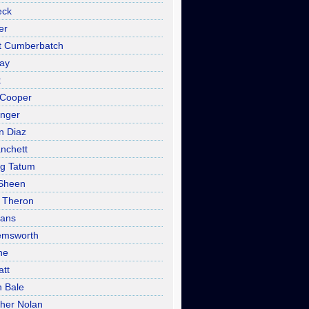
eck
er
t Cumberbatch
ray
t
 Cooper
inger
n Diaz
anchett
g Tatum
 Sheen
e Theron
vans
emsworth
ne
att
n Bale
pher Nolan