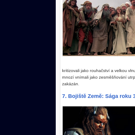
kritizovali jako rouhačství a velkou vl
mnozí vnímali jako zesměšňování utrpen
zakázán.
7. Bojiště Země: Sága roku 