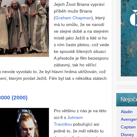
Jejich Život Briana vypráví
příběh muže Briana
(
Graham Chapman
), který
má tu smůlu, že se narodí
ve stejné době a na stejném
místě jako Ježíš a lidé si ho
s ním často pletou, což vede
ke spoustě šílených situací.
A přestože je film bezesporu
zábavný, tak ho věřící
nu nevole vyvolalo to, že byl hlavní hrdina ukřižován, což
í, kterým prošel Ježíš. Film byl tak v několika státech
3000 (2000)
Nejoč
Pro většinu z nás je na této
Aladin
sci-fi s
Johnem
Avenge
Travoltou
pobuřující asi
Captain
jedině to, že měl někdo tu
Disney