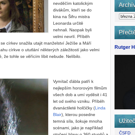
nevděčím katolickým
Archí
divákům, kteří se do
kina na Šifru mistra
Leonarda určitě
nehnali. Naopak byli
Přečtě
velmi nevrlí. Příběh
se církev snažila utajit manželství Ježíše a Máří
Rutger Ha
ahu církve o ututlání některých záležitostí jako velmi
 že tohle se věřícím líbit nebude. Nelíbilo.
Vymítač ďábla patří k
nejlepším hororovým filmům
všech dob a umí vyděsit i 41
let od svého vzniku. Příběh
dvanáctileté holčičky (
Linda
Blair
), kterou posedne
Užite
temná síla, šokuje mnoha
scénami, jako je například
ČSFD
otočení hlavy o 360 stupňů a