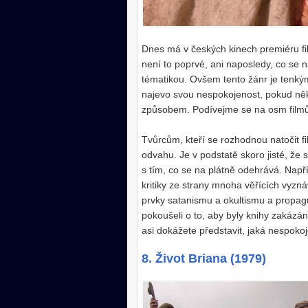
Dnes má v českých kinech premiéru f
není to poprvé, ani naposledy, co se 
tématikou. Ovšem tento žánr je tenkým l
najevo svou nespokojenost, pokud někd
způsobem. Podívejme se na osm filmů,
Tvůrcům, kteří se rozhodnou natočit 
odvahu. Je v podstatě skoro jisté, že
s tím, co se na plátně odehrává. Napří
kritiky ze strany mnoha věřících vyzn
prvky satanismu a okultismu a propagu
pokoušeli o to, aby byly knihy zakázán
asi dokážete představit, jaká nespokoj
8. Život Briana (1979)