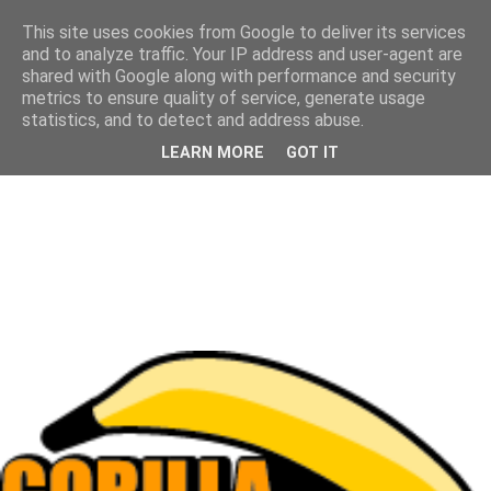
This site uses cookies from Google to deliver its services
and to analyze traffic. Your IP address and user-agent are
shared with Google along with performance and security
metrics to ensure quality of service, generate usage
statistics, and to detect and address abuse.
LEARN MORE
GOT IT