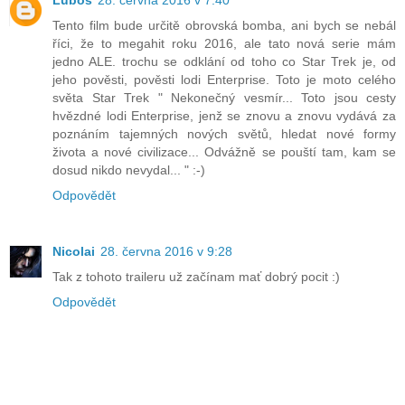
Luboš
28. června 2016 v 7:40
Tento film bude určitě obrovská bomba, ani bych se nebál
říci, že to megahit roku 2016, ale tato nová serie mám
jedno ALE. trochu se odklání od toho co Star Trek je, od
jeho pověsti, pověsti lodi Enterprise. Toto je moto celého
světa Star Trek " Nekonečný vesmír... Toto jsou cesty
hvězdné lodi Enterprise, jenž se znovu a znovu vydává za
poznáním tajemných nových světů, hledat nové formy
života a nové civilizace... Odvážně se pouští tam, kam se
dosud nikdo nevydal... " :-)
Odpovědět
Nicolai
28. června 2016 v 9:28
Tak z tohoto traileru už začínam mať dobrý pocit :)
Odpovědět