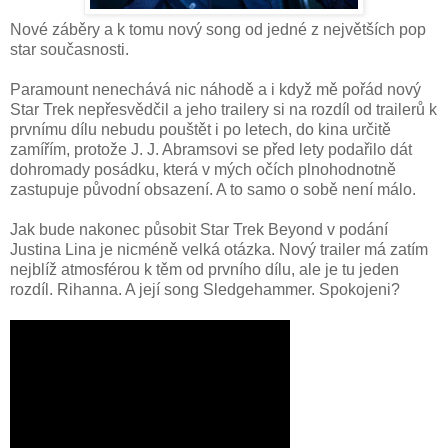
Nové záběry a k tomu nový song od jedné z největších pop
star současnosti.
Paramount nenechává nic náhodě a i když mě pořád nový
Star Trek nepřesvědčil a jeho trailery si na rozdíl od trailerů k
prvnímu dílu nebudu pouštět i po letech, do kina určitě
zamířím, protože J. J. Abramsovi se před lety podařilo dát
dohromady posádku, která v mých očích plnohodnotně
zastupuje původní obsazení. A to samo o sobě není málo.
Jak bude nakonec působit Star Trek Beyond v podání
Justina Lina je nicméně velká otázka. Nový trailer má zatím
nejblíž atmosférou k těm od prvního dílu, ale je tu jeden
rozdíl. Rihanna. A její song Sledgehammer. Spokojeni?