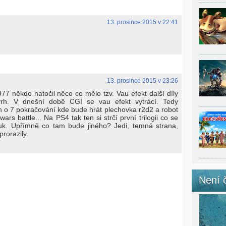
13. prosince 2015 v 22:41
13. prosince 2015 v 23:26
977 někdo natočil něco co mělo tzv. Vau efekt další díly
vrh. V dnešní době CGI se vau efekt vytrácí. Tedy
en o 7 pokračování kde bude hrát plechovka r2d2 a robot
wars battle... Na PS4 tak ten si strčí první trilogii co se
uk. Upřímně co tam bude jiného? Jedi, temná strana,
prorazily.
Není 