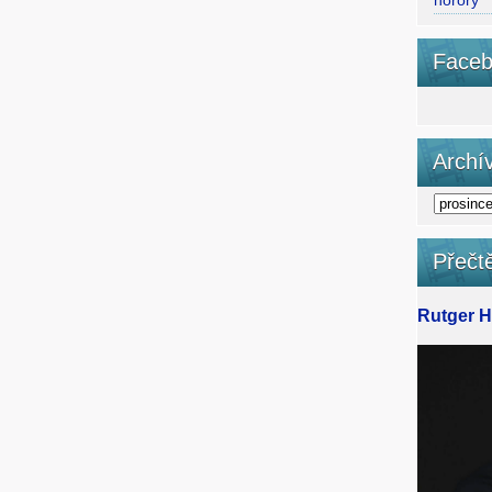
horory
Faceb
Archí
Přečtě
Rutger Ha