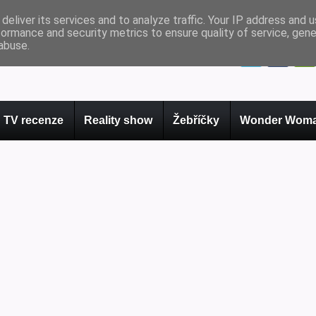
deliver its services and to analyze traffic. Your IP address and 
formance and security metrics to ensure quality of service, gen
abuse.
TV recenze
Reality show
Žebříčky
Wonder Woma