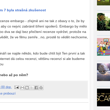
ars 7 byla strašná zkušenost
recenze embargo - zřejmě ani ne tak z obavy o to, že by
, aby co nejvíc zabránil šíření spoilerů. Embargo by mělo
ebo dva se dají bez přečtení recenze vydržet, protože na
l vědět, že ve filmu zemře...no, prostě to vědět nechceme,
áři se najde někdo, kdo bude chtít být Ten první a tak
internet dá celou recenzi, většinu recenzí si ale budeme
rou
m nebo až po něm?
:00 dop.
se probouzí