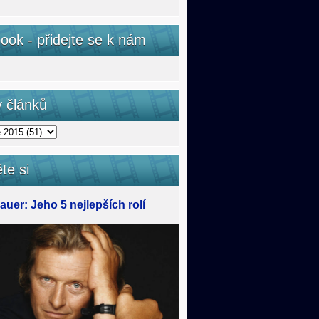
ook - přidejte se k nám
v článků
te si
uer: Jeho 5 nejlepších rolí