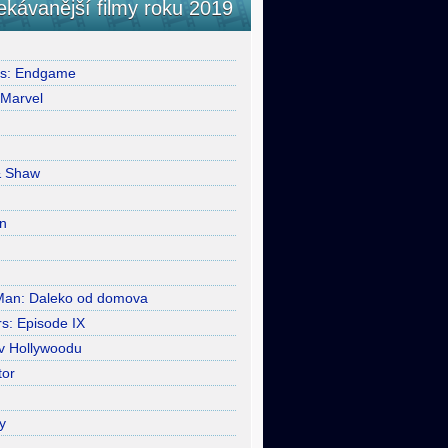
ekávanější filmy roku 2019
rs: Endgame
 Marvel
& Shaw
n
Man: Daleko od domova
s: Episode IX
 v Hollywoodu
tor
y