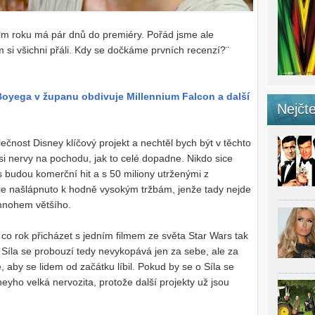
ilm roku má pár dnů do premiéry. Pořád jsme ale
hom si všichni přáli. Kdy se dočkáme prvních recenzí?¨
 Boyega v županu obdivuje Millennium Falcon a další
Nejčte
ečnost Disney klíčový projekt a nechtěl bych být v těchto
si nervy na pochodu, jak to celé dopadne. Nikdo sice
 budou komerční hit a s 50 miliony utrženými z
ogie našlápnuto k hodně vysokým tržbám, jenže tady nejde
 mnohem většího.
 co rok přicházet s jedním filmem ze světa Star Wars tak
 Síla se probouzí tedy nevykopává jen za sebe, ale za
, aby se lidem od začátku líbil. Pokud by se o Síla se
eyho velká nervozita, protože další projekty už jsou