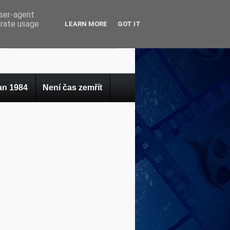
user-agent
erate usage
LEARN MORE
GOT IT
n 1984
Není čas zemřít