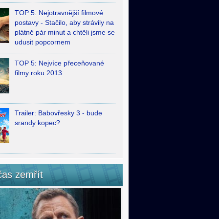
TOP 5: Nejotravnější filmové
postavy - Stačilo, aby strávily na
plátně pár minut a chtěli jsme se
udusit popcornem
TOP 5: Nejvíce přeceňované
filmy roku 2013
Trailer: Babovřesky 3 - bude
srandy kopec?
čas zemřít