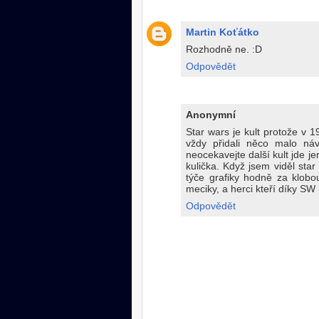
Martin Koťátko
Rozhodně ne. :D
Odpovědět
Anonymní
Star wars je kult protože v 1
vždy přidali něco malo ná
neocekavejte další kult jde j
kulička. Když jsem viděl star 
týče grafiky hodně za klobo
meciky, a herci kteří díky SW 
Odpovědět