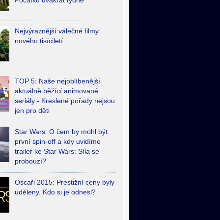
Počátků dvakrát týdně
Nejvýraznější válečné filmy
nového tisíciletí
TOP 5: Naše nejoblíbenější
aktuálně běžící animované
seriály - Kreslené pořady nejsou
jen pro děti
Star Wars: O čem by mohl být
první spin-off a kdy uvidíme
trailer ke Star Wars: Síla se
probouzí?
Oscaři 2015: Prestižní ceny byly
uděleny. Kdo si je odnesl?