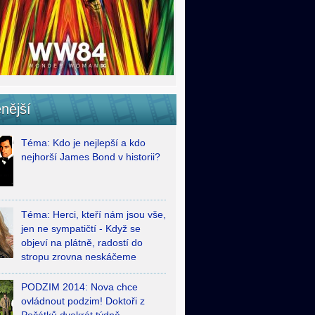
nější
Téma: Kdo je nejlepší a kdo
nejhorší James Bond v historii?
Téma: Herci, kteří nám jsou vše,
jen ne sympatičtí - Když se
objeví na plátně, radostí do
stropu zrovna neskáčeme
PODZIM 2014: Nova chce
ovládnout podzim! Doktoři z