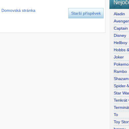
Nejoč
Domovská stránka
Starší příspěvek
Aladin
Avenge
Captain
Disney
Hellboy
Hobbs 
Joker
Pokemo
Rambo
Shazam
Spider-
Star War
Tenkrát
Terminá
To
Toy Stor