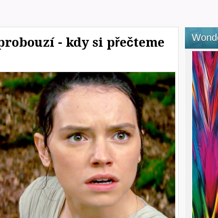
Wond
 probouzí - kdy si přečteme