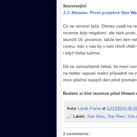
Související:
J.J. Abrams: První projekce Star W
Co se recenzí týče, Disney uvalil na 
recenze byly negativní, ale také proto
skončit 16. prosince, takže ten den n
rovinu, kdo z nás by v tuto chvíli chtě
i když třeba tušíme.
Dá se samozřejmě čekat, že mezi novin
na twitter vypustí reakci případně na 
moci přečíst nejspíš den před premié
Budete si číst recenze před filme
Autor
Lukáš Franta
at
12/13/2015 08:16
Labels:
Star Wars
,
Star Wars: Síla 
2 comments: