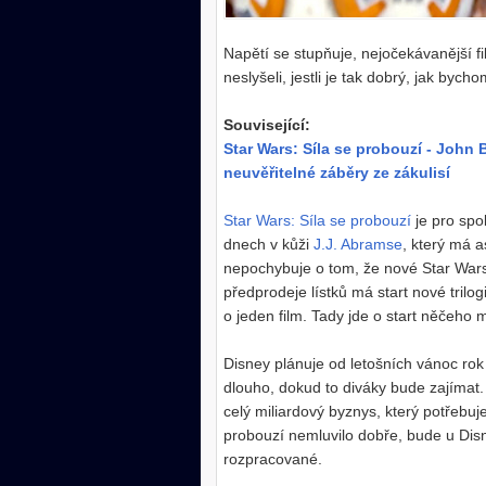
Napětí se stupňuje, nejočekávanější f
neslyšeli, jestli je tak dobrý, jak byc
Související:
Star Wars: Síla se probouzí - John
neuvěřitelné záběry ze zákulisí
Star Wars: Síla se probouzí
je pro spol
dnech v kůži
J.J. Abramse
, který má a
nepochybuje o tom, že nové Star Wars
předprodeje lístků má start nové tril
o jeden film. Tady jde o start něčeho
Disney plánuje od letošních vánoc rok
dlouho, dokud to diváky bude zajímat.
celý miliardový byznys, který potřebuje
probouzí nemluvilo dobře, bude u Disn
rozpracované.