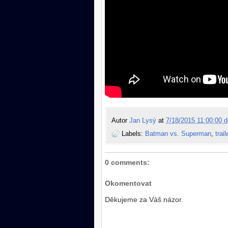
Autor
Jan Lysý
at
7/18/2015 11:00:00 d
Labels:
Batman vs. Superman
,
trail
0 comments:
Okomentovat
Děkujeme za Váš názor.