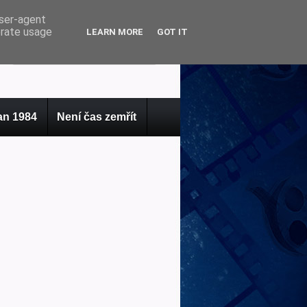
user-agent
erate usage
LEARN MORE
GOT IT
n 1984
Není čas zemřít