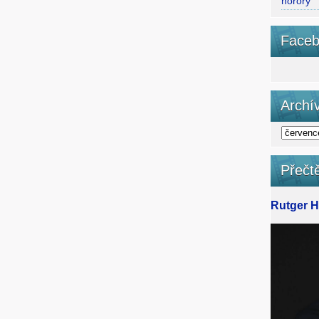
horory
Faceb
Archí
Přečtě
Rutger Ha