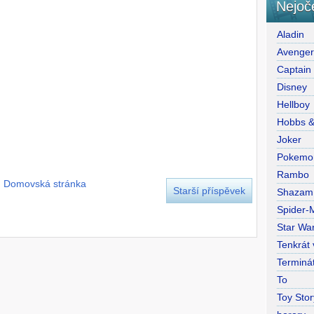
Nejoč
Aladin
Avenge
Captain
Disney
Hellboy
Hobbs 
Joker
Pokemo
Rambo
Domovská stránka
Starší příspěvek
Shazam
Spider-
Star War
Tenkrát
Terminá
To
Toy Stor