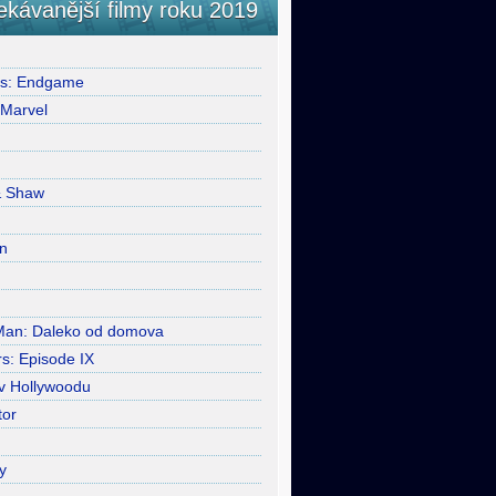
ekávanější filmy roku 2019
rs: Endgame
 Marvel
& Shaw
n
Man: Daleko od domova
s: Episode IX
 v Hollywoodu
tor
y