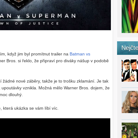
Nejčte
, když jim byl promítnut trailer na
Batman vs
r Bros. si řeklo, že připraví pro diváky nášup v podobě
í žádné nové záběry, takže je to trošku zklamání. Je tak
 upoutávky vznikla. Možná mělo Warner Bros. dojem, že
e moc dlouhý.
 která ukázka se vám líbí víc.