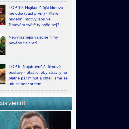
TOP 10: Nejikoničtější filmové
melodie (část první) - Které
hudební motivy jsou ve
filmovém světě ty naše nej?
Nejvýraznější válečné filmy
nového tisíciletí
TOP 5: Nejotravnější filmové
postavy - Stačilo, aby strávily na
plátně pár minut a chtěli jsme se
udusit popcornem
čas zemřít