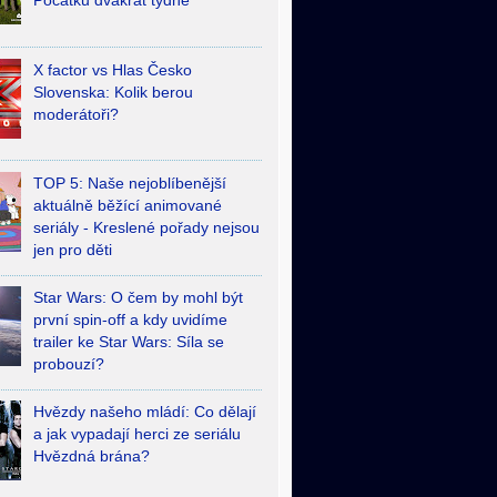
Počátků dvakrát týdně
X factor vs Hlas Česko
Slovenska: Kolik berou
moderátoři?
TOP 5: Naše nejoblíbenější
aktuálně běžící animované
seriály - Kreslené pořady nejsou
jen pro děti
Star Wars: O čem by mohl být
první spin-off a kdy uvidíme
trailer ke Star Wars: Síla se
probouzí?
Hvězdy našeho mládí: Co dělají
a jak vypadají herci ze seriálu
Hvězdná brána?