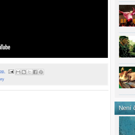
op.
ery
Není 