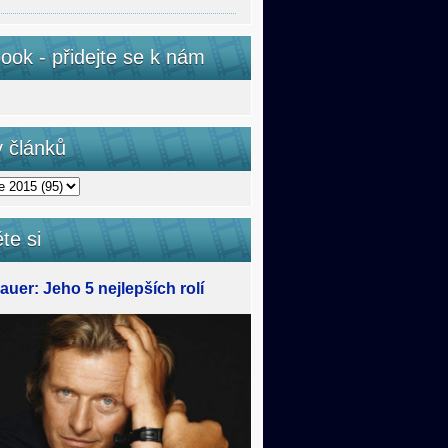
ook - přidejte se k nám
v článků
te si
uer: Jeho 5 nejlepších rolí