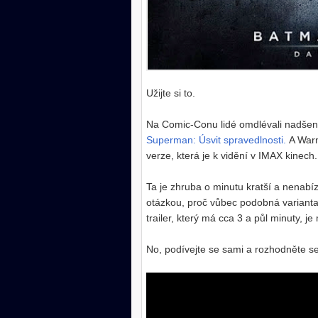
Užijte si to.
Na Comic-Conu lidé omdlévali nadšením
Superman: Úsvit spravedlnosti.
A Warne
verze, která je k vidění v IMAX kinech.
Ta je zhruba o minutu kratší a nenabíz
otázkou, proč vůbec podobná varianta
trailer, který má cca 3 a půl minuty, j
No, podívejte se sami a rozhodněte se,