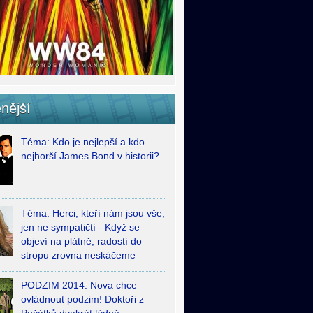
nější
Téma: Kdo je nejlepší a kdo
nejhorší James Bond v historii?
Téma: Herci, kteří nám jsou vše,
jen ne sympatičtí - Když se
objeví na plátně, radostí do
stropu zrovna neskáčeme
PODZIM 2014: Nova chce
ovládnout podzim! Doktoři z