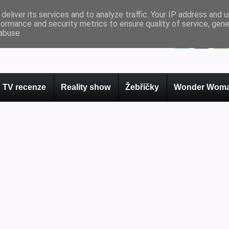
deliver its services and to analyze traffic. Your IP address and 
formance and security metrics to ensure quality of service, gen
abuse.
TV recenze
Reality show
Žebříčky
Wonder Woma