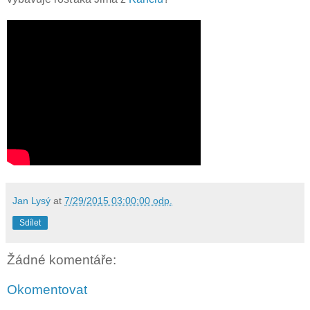
Jan Lysý
at
7/29/2015 03:00:00 odp.
Sdílet
Žádné komentáře:
Okomentovat