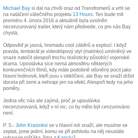
Michael Bay
si dal na chvíli oraz od Transfromerů a vrhl se
na natáčení válečného projektu
13 Hours.
Ten bude mít
premiéru 4. února 2016 a aktuálně byla uvolněn
necenzurovaný trailer, který nám předvede, co pro nás Bay
chystá.
Odpověď je jasná, hromadu cool záběrů a explozí. I když
pravda, tentokrát je videoklipový styl (malinko) umírněný ve
snaze natočit alespoň trochu realisticky působící vojenské
drama. Upoutávka sice nemá atmosféru některých
konkurenčních filmů, kdy máte podobně stísněný pocit jako
hlavní hrdinové, kteří jsou v obklíčení, ale Bay se snaží držet
docela při zemi a nehraje jen na efekt. Alespoň tedy na jeho
poměry.
Jedna věc nás ale zajímá, proč je upoutávka
necenzurovaná, když v ní nic, co by mělo být cenzurováno
není.
P. S.:
John Krasinksi
se v hlavní roli snaží, ale musíme se
zeptat, jsme jediní, komu se při pohledu na něj neustále
vybavuje rošťáka Jima z
Kanclu
?