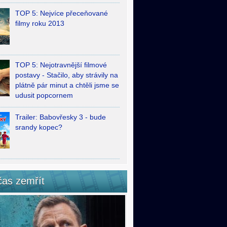
TOP 5: Nejvíce přeceňované
filmy roku 2013
TOP 5: Nejotravnější filmové
postavy - Stačilo, aby strávily na
plátně pár minut a chtěli jsme se
udusit popcornem
Trailer: Babovřesky 3 - bude
srandy kopec?
čas zemřít