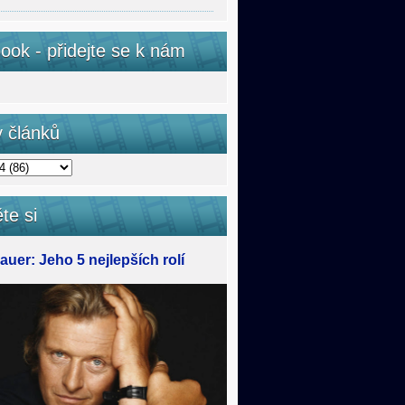
ook - přidejte se k nám
v článků
te si
uer: Jeho 5 nejlepších rolí