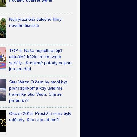
Počátků dvakrát týdně
Nejvýraznější válečné filmy
nového tisíciletí
TOP 5: Naše nejoblíbenější
aktuálně běžící animované
seriály - Kreslené pořady nejsou
jen pro děti
Star Wars: O čem by mohl být
první spin-off a kdy uvidíme
trailer ke Star Wars: Síla se
probouzí?
Oscaři 2015: Prestižní ceny byly
uděleny. Kdo si je odnesl?