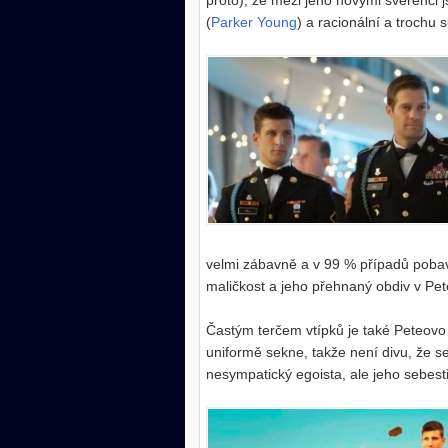
proto), že mezi jeho novými svěřenci j
(
Parker Young
) a racionální a trochu 
velmi zábavně a v 99 % případů poba
maličkost a jeho přehnaný obdiv v Pet
Častým terčem vtípků je také Peteovo 
uniformě sekne, takže není divu, že 
nesympatický egoista, ale jeho sebes