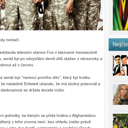
kdy nestačí.
Nejčte
ředstavila televizní stanice Fox v takzvané mezisezóně
, seriál byl po odvysílání devíti dílů stažen z obrazovky a
édnout až v červnu.
seriál trpí "nemocí prvního dílu", který byl trošku
že následně Enlisted ukázalo, že má slušný potenciál a
 sledovanost se držela docela nízko.
ní jednotky, ke kterým se přidá hrdina z Afghanistánu
adšený z toho zrovna není, bez ohledu (nebo právě