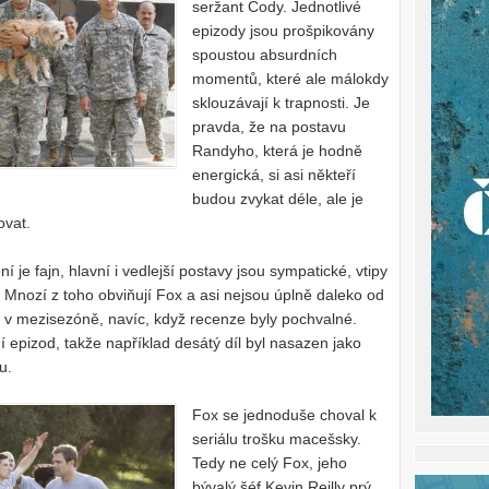
seržant Cody. Jednotlivé
epizody jsou prošpikovány
spoustou absurdních
momentů, které ale málokdy
sklouzávají k trapnosti. Je
pravda, že na postavu
Randyho, která je hodně
energická, si asi někteří
budou zvykat déle, ale je
ovat.
í je fajn, hlavní i vedlejší postavy jsou sympatické, vtipy
? Mnozí z toho obviňují Fox a asi nejsou úplně daleko od
 v mezisezóně, navíc, když recenze byly pochvalné.
dí epizod, takže například desátý díl byl nasazen jako
u.
Fox se jednoduše choval k
seriálu trošku macešsky.
Tedy ne celý Fox, jeho
bývalý šéf Kevin Reilly prý