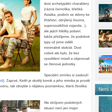
dost archetypální charaktery
(rázná černoška, křehká
Asiatka, podivín se sklony ke
žhářství, obrýlený ňouma,
supersoutěživá vojanda...),
ale jejich hlášky pobaví,
takže přežijeme, že podobné
typy už jsme viděli
minimálně stokrát. Dost
rušivé ale bylo, že bez
vysvětlení mizeli a objevovali
se členové jednotky.
Speciální zmínku si zaslouží
id
). Zaprvé, Keith je skvělý komik a jeho mimika je prostě
 scénu, tak obvykle s nějakou poznámkou, která člověka
Není 
Ale strůjcem podobných
situací není jen major