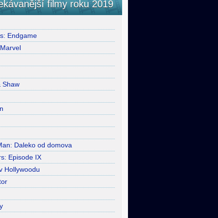
ekávanější filmy roku 2019
rs: Endgame
 Marvel
& Shaw
n
Man: Daleko od domova
s: Episode IX
 v Hollywoodu
tor
y