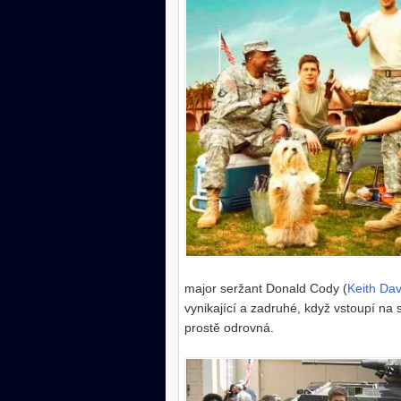
major seržant Donald Cody (
Keith Dav
vynikající a zadruhé, když vstoupí na
prostě odrovná.