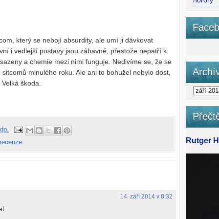
horory
Faceb
com, který se nebojí absurdity, ale umí ji dávkovat
ní i vedlejší postavy jsou zábavné, přestože nepatří k
bsazeny a chemie mezi nimi funguje. Nedivíme se, že se
Archí
h sitcomů minulého roku. Ale ani to bohužel nebylo dost,
 Velká škoda.
Přečtě
dp.
Rutger Ha
 recenze
14. září 2014 v 8:32
l.