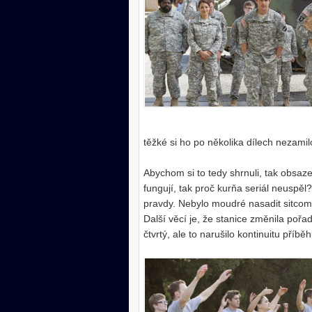
těžké si ho po několika dílech nezamil
Abychom si to tedy shrnuli, tak obsazen
fungují, tak proč kurňa seriál neuspěl
pravdy. Nebylo moudré nasadit sitcom
Další věcí je, že stanice změnila pořa
čtvrtý, ale to narušilo kontinuitu příběh