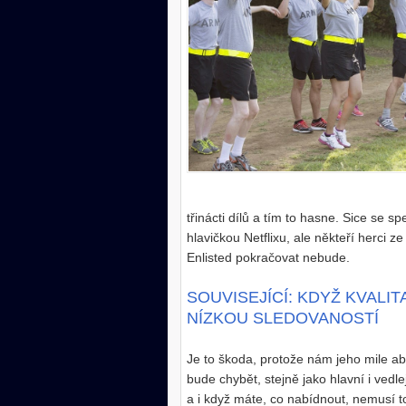
třinácti dílů a tím to hasne. Sice se 
hlavičkou Netflixu, ale někteří herci z
Enlisted pokračovat nebude.
SOUVISEJÍCÍ: KDYŽ KVALI
NÍZKOU SLEDOVANOSTÍ
Je to škoda, protože nám jeho mile a
bude chybět, stejně jako hlavní i vedlej
a i když máte, co nabídnout, nemusí to