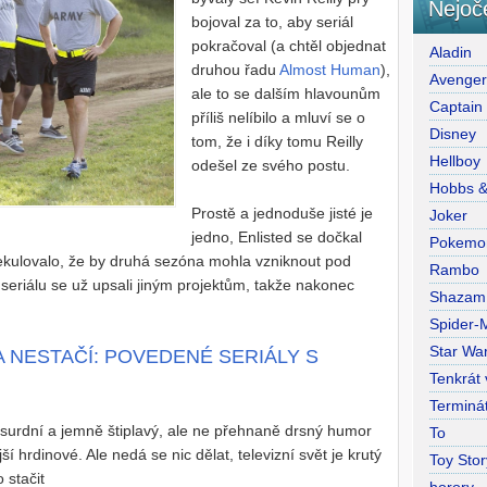
Nejoč
bojoval za to, aby seriál
pokračoval (a chtěl objednat
Aladin
druhou řadu
Almost Human
),
Avenge
ale to se dalším hlavounům
Captain
příliš nelíbilo a mluví se o
Disney
tom, že i díky tomu Reilly
Hellboy
odešel ze svého postu.
Hobbs 
Prostě a jednoduše jisté je
Joker
jedno, Enlisted se dočkal
Pokemo
spekulovalo, že by druhá sezóna mohla vzniknout pod
Rambo
e seriálu se už upsali jiným projektům, takže nakonec
Shazam
Spider-
Star War
TA NESTAČÍ: POVEDENÉ SERIÁLY S
Tenkrát
Terminá
bsurdní a jemně štiplavý, ale ne přehnaně drsný humor
To
ší hrdinové. Ale nedá se nic dělat, televizní svět je krutý
Toy Stor
 stačit