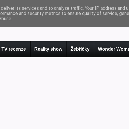
deliver its services and to analyze traffic. Your IP address and 
formance and security metrics to ensure quality of service, gen
abuse.
TV recenze
Reality show
Žebříčky
Wonder Woma