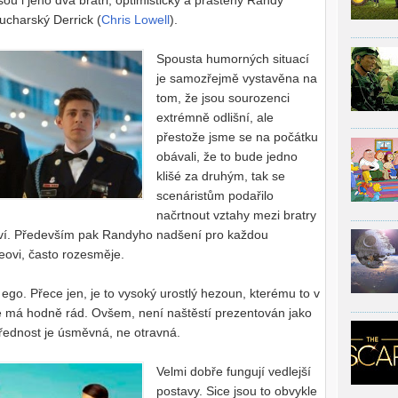
sou i jeho dva bratři, optimistický a praštěný Randy
sucharský Derrick (
Chris Lowell
).
Spousta humorných situací
je samozřejmě vystavěna na
tom, že jsou sourozenci
extrémně odlišní, ale
přestože jsme se na počátku
obávali, že to bude jedno
klišé za druhým, tak se
scenáristům podařilo
načrtnout vztahy mezi bratry
ví. Především pak Randyho nadšení pro každou
eovi, často rozesměje.
ego. Přece jen, je to vysoký urostlý hezoun, kterému to v
se má hodně rád. Ovšem, není naštěstí prezentován jako
třednost je úsměvná, ne otravná.
Velmi dobře fungují vedlejší
postavy. Sice jsou to obvykle