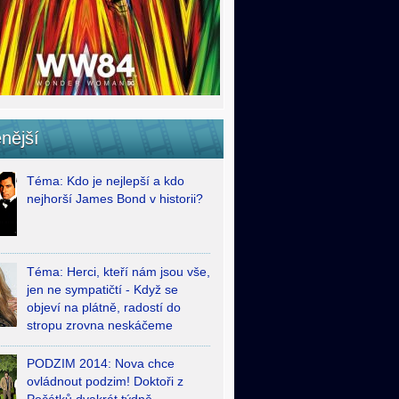
nější
Téma: Kdo je nejlepší a kdo
nejhorší James Bond v historii?
Téma: Herci, kteří nám jsou vše,
jen ne sympatičtí - Když se
objeví na plátně, radostí do
stropu zrovna neskáčeme
PODZIM 2014: Nova chce
ovládnout podzim! Doktoři z