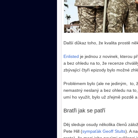
Další důkaz toho, že kvalita prostě ně
Enlisted
je jednou z novinek, kterou p
a bez ohledu na to, že recenze chválily
zbývající čtyři epizody bylo možné zhl
Problémem bylo (ale ne jediným, to, že 
nemastný neslaný a bez ohledu na to, 
umí ho využít, bylo už zřejmě pozdě a
Bratři jak se patří
Děj sleduje osudy několika členů zálož
Pete Hill (
sympaťák Geoff Stults
). A n