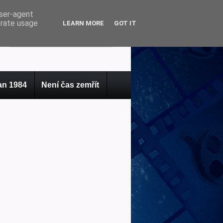
user-agent
erate usage
LEARN MORE
GOT IT
n 1984
Není čas zemřít