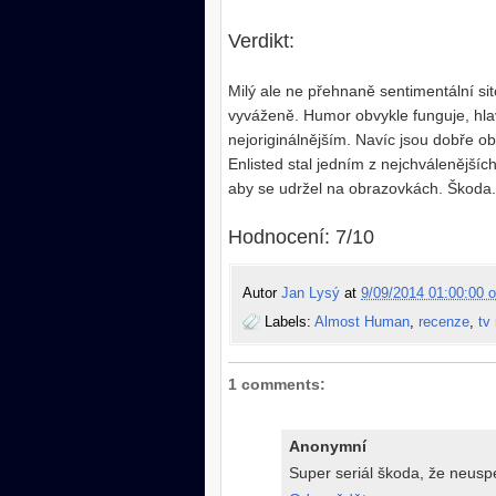
Verdikt:
Milý ale ne přehnaně sentimentální sit
vyváženě. Humor obvykle funguje, hlav
nejoriginálnějším. Navíc jsou dobře o
Enlisted stal jedním z nejchválenějšíc
aby se udržel na obrazovkách. Škoda.
Hodnocení: 7/10
Autor
Jan Lysý
at
9/09/2014 01:00:00 o
Labels:
Almost Human
,
recenze
,
tv
1 comments:
Anonymní
Super seriál škoda, že neuspe