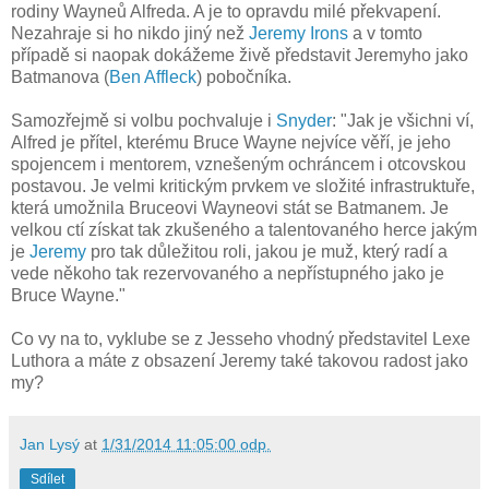
rodiny Wayneů Alfreda. A je to opravdu milé překvapení.
Nezahraje si ho nikdo jiný než
Jeremy Irons
a v tomto
případě si naopak dokážeme živě představit Jeremyho jako
Batmanova (
Ben Affleck
) pobočníka.
Samozřejmě si volbu pochvaluje i
Snyder
: "Jak je všichni ví,
Alfred je přítel, kterému Bruce Wayne nejvíce věří, je jeho
spojencem i mentorem, vznešeným ochráncem i otcovskou
postavou. Je velmi kritickým prvkem ve složité infrastruktuře,
která umožnila Bruceovi Wayneovi stát se Batmanem. Je
velkou ctí získat tak zkušeného a talentovaného herce jakým
je
Jeremy
pro tak důležitou roli, jakou je muž, který radí a
vede někoho tak rezervovaného a nepřístupného jako je
Bruce Wayne."
Co vy na to, vyklube se z Jesseho vhodný představitel Lexe
Luthora a máte z obsazení Jeremy také takovou radost jako
my?
Jan Lysý
at
1/31/2014 11:05:00 odp.
Sdílet