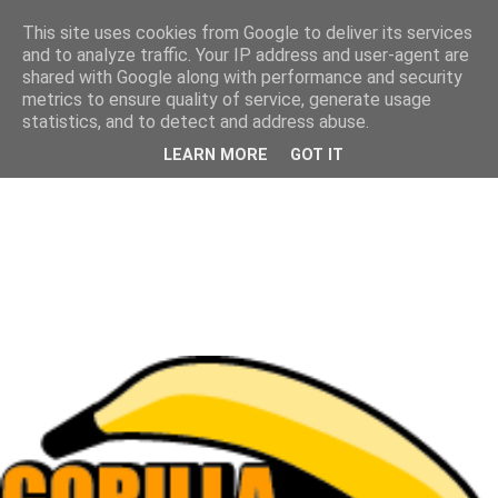
This site uses cookies from Google to deliver its services
and to analyze traffic. Your IP address and user-agent are
shared with Google along with performance and security
metrics to ensure quality of service, generate usage
statistics, and to detect and address abuse.
LEARN MORE
GOT IT