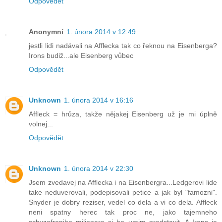
Odpovědět
Anonymní
1. února 2014 v 12:49
jestli lidi nadávali na Afflecka tak co řeknou na Eisenberga?
Irons budiž...ale Eisenberg vůbec
Odpovědět
Unknown
1. února 2014 v 16:16
Affleck = hrůza, takže nějakej Eisenberg už je mi úplně
volnej...
Odpovědět
Unknown
1. února 2014 v 22:30
Jsem zvedavej na Afflecka i na Eisenbergra...Ledgerovi lide
take neduverovali, podepisovali petice a jak byl "famozni".
Snyder je dobry reziser, vedel co dela a vi co dela. Affleck
neni spatny herec tak proc ne, jako tajemneho
schyzofreniho milionare si ho umim predstavit. A Irons je