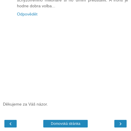
hodne dobra volba...
Odpovědět
Děkujeme za Váš názor.
‹
›
Domovská stránka