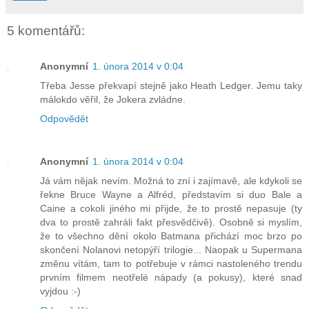
5 komentářů:
Anonymní
1. února 2014 v 0:04
Třeba Jesse překvapí stejně jako Heath Ledger. Jemu taky
málokdo věřil, že Jokera zvládne.
Odpovědět
Anonymní
1. února 2014 v 0:04
Já vám nějak nevím. Možná to zní i zajímavě, ale kdykoli se
řekne Bruce Wayne a Alfréd, představím si duo Bale a
Caine a cokoli jiného mi přijde, že to prostě nepasuje (ty
dva to prostě zahráli fakt přesvědčivě). Osobně si myslím,
že to všechno dění okolo Batmana přichází moc brzo po
skončení Nolanovi netopýří trilogie... Naopak u Supermana
změnu vítám, tam to potřebuje v rámci nastoleného trendu
prvním filmem neotřelé nápady (a pokusy), které snad
vyjdou :-)