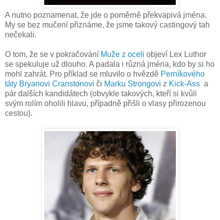
A nutno poznamenat, že jde o poměrně překvapivá jména.
My se bez mučení přiznáme, že jsme takový castingový tah
nečekali.
O tom, že se v pokračování
Muže z oceli
objeví Lex Luthor
se spekuluje už dlouho. A padala i různá jména, kdo by si ho
mohl zahrát. Pro příklad se mluvilo o hvězdě
Perníkového
táty
Bryanovi Cranstonovi
či
Marku Strongovi
z
Kick-Ass
a
pár dalších kandidátech (obvykle takových, kteří si kvůli
svým rolím oholili hlavu, případně přišli o vlasy přirozenou
cestou).