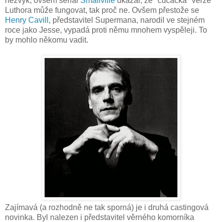
nezvyk, ovšem seriál
Smallville
ukázal, že "cucácká" verze
Luthora může fungovat, tak proč ne. Ovšem přestože se
Henry Cavill
, představitel Supermana, narodil ve stejném
roce jako Jesse, vypadá proti němu mnohem vyspěleji. To
by mohlo někomu vadit.
Zajímavá (a rozhodně ne tak sporná) je i druhá castingová
novinka. Byl nalezen i představitel věrného komorníka