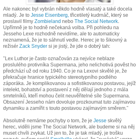
Ale nakonec byl vybrán někdo hodně vlasatý a také docela
mladý. Je to
Jesse Eisenberg,
třicetiletý kudrnáč, který se
proslavil filmy
Zombieland
nebo
The Social Network
.
Upřímně je to hodně nečekaná volba. Při pohledu na
Jesseho Lexe rozhodně nevidíme, ale to automaticky
neznamená, že je to sáhnutí vedle. Herec je to šikovný a
režisér
Zack Snyder
si je jistý, že jde o dobrý tah:
"Lex Luthor je často označován za nejvíce neblaze
proslulého protivníka Supermana, jeho nelichotivá pověst ho
předchází už od roku 1940. Co je na Lexovi skvělé je, že
překračuje hranice typického stereotypního podlého
záporáka. Je komplikovanou a sofistikovanou postavou, jejíž
intelekt, bohatství a postavení z něj dělají jednoho z mála
smrtelníků, kteří mohou čelit neuvěřitelné síle Supermana.
Obsazení Jesseho nám dovoluje prozkoumat tuto zajímavou
dynamiku a zamířit s touto postavou zajímavým směrem."
Absolutně nemáme pochyby o tom, že je
Jesse
skvělý
herec, viděli jsme The Social Network, ale budeme si na něj
muset chvíli zvykat. Už jen to, že je tak mladý, je trošku