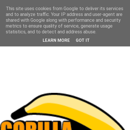
This site uses cookies from Google to deliver its services
and to analyze traffic. Your IP address and user-agent are
shared with Google along with performance and security
metrics to ensure quality of service, generate usage
statistics, and to detect and address abuse.
LEARN MORE
GOT IT