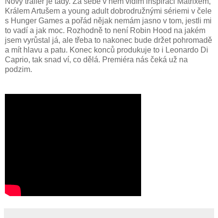
Nový trailer je tady. Za sebe v něm vidím inspiraci Matrixem,
Králem Artušem a young adult dobrodružnými sériemi v čele
s Hunger Games a pořád nějak nemám jasno v tom, jestli mi
to vadí a jak moc. Rozhodně to není Robin Hood na jakém
jsem vyrůstal já, ale třeba to nakonec bude držet pohromadě
a mít hlavu a patu. Konec konců produkuje to i Leonardo Di
Caprio, tak snad ví, co dělá. Premiéra nás čeká už na
podzim.