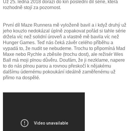
Už 25. ledna 2018 dorazí do kin poslední díl série, která
rozhodně stojí za pozornost.
První díl Maze Runnera mě vyloženě bavil a i když druhý už
jeho kouzlo nedokázal úplně zopakovat pořád si tahle série
držela víc než solidní úroveň a vlastně mě bavila víc než
Hunger Games. Teď nás čeká závěr celého příběhu a
vypadá to, že nudit se nebudeme. Trochu to připomíná Mad
Maxe nebo Rychle a zběsile (trochu dost), ale režisér Wes
Ball má moji plnou důvěru. Doufám, že ji nezklame, napere
to do nás plnou parou a rovnou přeskočí k nějakému
dalšímu údernému pokoukání ideálně zaměřenému už
přímo na dospělé.