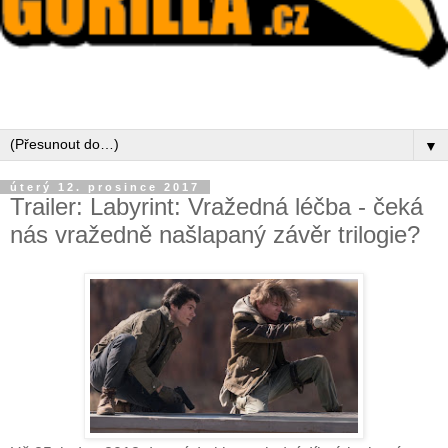
▼
úterý 12. prosince 2017
Trailer: Labyrint: Vražedná léčba - čeká
nás vražedně našlapaný závěr trilogie?