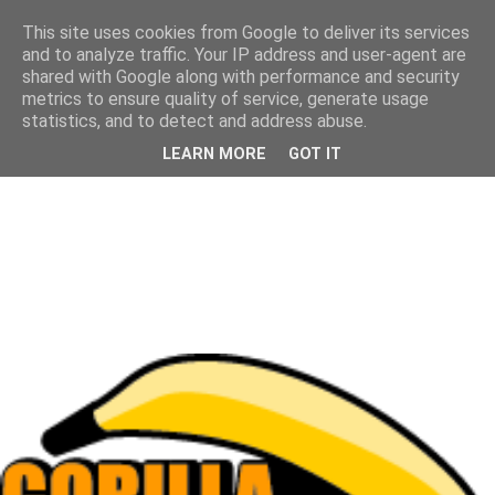
This site uses cookies from Google to deliver its services
and to analyze traffic. Your IP address and user-agent are
shared with Google along with performance and security
metrics to ensure quality of service, generate usage
statistics, and to detect and address abuse.
LEARN MORE
GOT IT