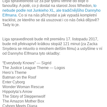
Liga spravedlnosti už za pár týdnů vtrhne do boje o
fanoušky. A poté, co ji dostal na starost Joss Whedon,
to
nebude podle not Junkieho XL, ale tradičnějšího Dannyho
Elfmana.
Co si na nás přichystal a jak vypadá kompletní
tracklist, ze kterého se dá usuzovat i co nás čeká dějově?
Tady to je.
Liga spravedlnosti bude mít premiéru 17. listopadu 2017,
bude mít překvapivě krátkou stopáž 121 minut (za Zacka
Snydera se mluvilo o mnohem delším filmu) a uslyšíme v ní
od Dannyho Elfmana tyto skladby:
“Everybody Knows” — Sigrid
The Justice League Theme — Logos
Hero’s Theme
Batman on the Roof
Enter Cyborg
Wonder Woman Rescue
Hippolyta’s Arrow
The Story of Steppenwolf
The Amazon Mother Box
Cyborg Meets Diana