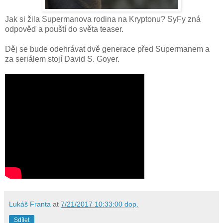
Jak si žila Supermanova rodina na Kryptonu? SyFy zná
odpověď a pouští do světa teaser.
Děj se bude odehrávat dvě generace před Supermanem a
za seriálem stojí David S. Goyer.
Lukáš Franta
at
7/21/2017 10:33:00 dop.
Sdílet