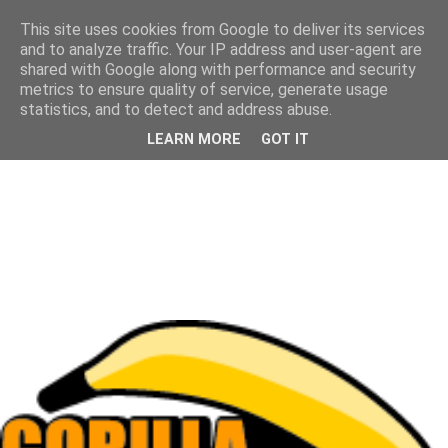
This site uses cookies from Google to deliver its services
and to analyze traffic. Your IP address and user-agent are
shared with Google along with performance and security
metrics to ensure quality of service, generate usage
statistics, and to detect and address abuse.
LEARN MORE
GOT IT