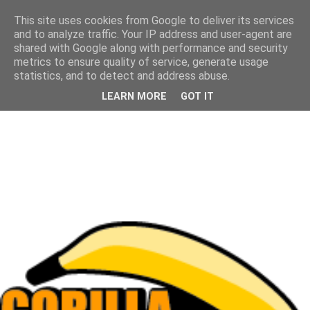
This site uses cookies from Google to deliver its services
and to analyze traffic. Your IP address and user-agent are
shared with Google along with performance and security
metrics to ensure quality of service, generate usage
statistics, and to detect and address abuse.
LEARN MORE
GOT IT