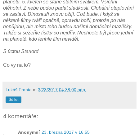
planetu. 5. květen se stane státním svátkem. Všichni
otěhotní. Z nebe budou padat sladkosti. Globální oteplování
se zastaví. Dinosauři znovu ožijí. Což bude, i když se
některé filmy tváří opačně, opravdu boží, protože po nás
nepůjdou, ale místo toho budou našimi domácími mazlíčky.
Takže si sežeňte lístky co nejdřív. Nechcete být přece jediní
na planetě, kdo tenhle film neviděl.
S úctou Starlord
Co vy na to?
Lukáš Franta
at
3/23/2017 04:38:00 odp.
Sdílet
4 komentáře:
Anonymní
23. března 2017 v 16:55