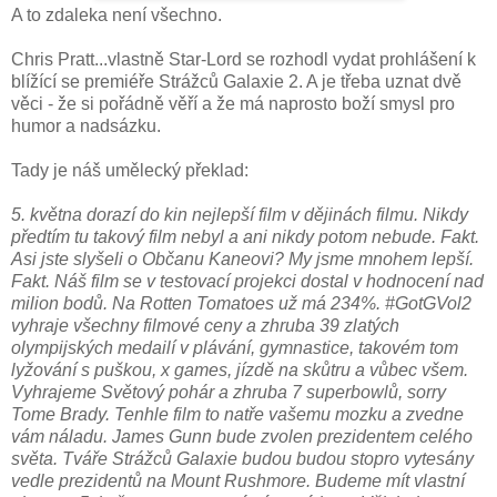
A to zdaleka není všechno.
Chris Pratt...vlastně Star-Lord se rozhodl vydat prohlášení k
blížící se premiéře Strážců Galaxie 2. A je třeba uznat dvě
věci - že si pořádně věří a že má naprosto boží smysl pro
humor a nadsázku.
Tady je náš umělecký překlad:
5. května dorazí do kin nejlepší film v dějinách filmu. Nikdy
předtím tu takový film nebyl a ani nikdy potom nebude. Fakt.
Asi jste slyšeli o Občanu Kaneovi? My jsme mnohem lepší.
Fakt. Náš film se v testovací projekci dostal v hodnocení nad
milion bodů. Na Rotten Tomatoes už má 234%. #GotGVol2
vyhraje všechny filmové ceny a zhruba 39 zlatých
olympijských medailí v plávání, gymnastice, takovém tom
lyžování s puškou, x games, jízdě na skůtru a vůbec všem.
Vyhrajeme Světový pohár a zhruba 7 superbowlů, sorry
Tome Brady. Tenhle film to natře vašemu mozku a zvedne
vám náladu. James Gunn bude zvolen prezidentem celého
světa. Tváře Strážců Galaxie budou budou stopro vytesány
vedle prezidentů na Mount Rushmore. Budeme mít vlastní