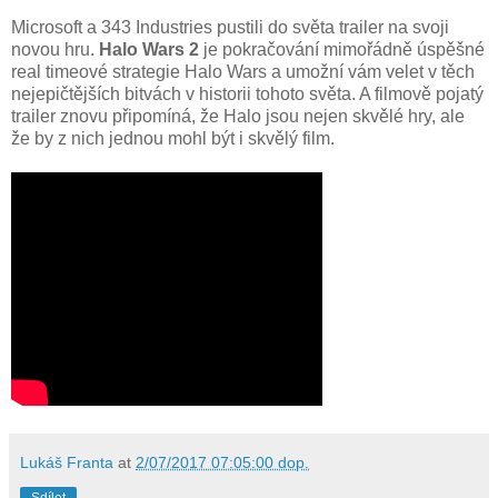
Microsoft a 343 Industries pustili do světa trailer na svoji
novou hru.
Halo Wars 2
je pokračování mimořádně úspěšné
real timeové strategie Halo Wars a umožní vám velet v těch
nejepičtějších bitvách v historii tohoto světa. A filmově pojatý
trailer znovu připomíná, že Halo jsou nejen skvělé hry, ale
že by z nich jednou mohl být i skvělý film.
Lukáš Franta
at
2/07/2017 07:05:00 dop.