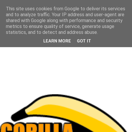
This site uses cookies from Google to deliver its services
and to analyze traffic. Your IP address and user-agent are
shared with Google along with performance and security
metrics to ensure quality of service, generate usage
statistics, and to detect and address abuse.
LEARN MORE
GOT IT