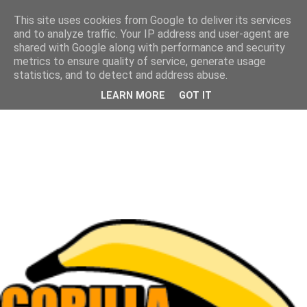
This site uses cookies from Google to deliver its services
and to analyze traffic. Your IP address and user-agent are
shared with Google along with performance and security
metrics to ensure quality of service, generate usage
statistics, and to detect and address abuse.
LEARN MORE
GOT IT