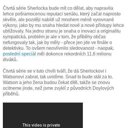
Čtvrtá série Sherlocka bude mít co dělat, aby napravila
lehce pošramocenou reputaci seriálu, který začal naprosto
skvěle, ale později nabídl už mnohem méně vyrovnané
výkony, jako by mu snaha hledat nové a nové přístupy lehce
ubližovaly. Na jednu stranu je snaha o inovaci a originalitu
sympatická, problém je ale v tom, že příběhy občas
nefungovaly tak, jak by měly - přece jen jde ve finále o
detektivku. To ovšem neovlivnilo sledovanost - naopak,
poslední speciál
měl dokonce rekordních 11,6 milionu
diváků.
Čtvrtá série se v tuto chvíli tváří, že dá Sherlockovi i
Watsonovi zabrat, tak uvidíme. Snad to bude stát za to.
Watson a jeho žena budou čekat dítě, takže se znovu
ocitneme jinde, než jsme zvyklí z původních Doylových
příběhů.