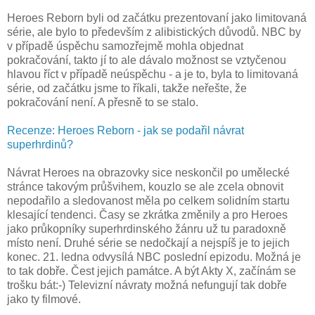
Heroes Reborn byli od začátku prezentovaní jako limitovaná
série, ale bylo to především z alibistických důvodů. NBC by
v případě úspěchu samozřejmě mohla objednat
pokračování, takto jí to ale dávalo možnost se vztyčenou
hlavou říct v případě neúspěchu - a je to, byla to limitovaná
série, od začátku jsme to říkali, takže neřešte, že
pokračování není. A přesně to se stalo.
Recenze: Heroes Reborn - jak se podařil návrat
superhrdinů?
Návrat Heroes na obrazovky sice neskončil po umělecké
stránce takovým průšvihem, kouzlo se ale zcela obnovit
nepodařilo a sledovanost měla po celkem solidním startu
klesající tendenci. Časy se zkrátka změnily a pro Heroes
jako průkopníky superhrdinského žánru už tu paradoxně
místo není. Druhé série se nedočkají a nejspíš je to jejich
konec. 21. ledna odvysílá NBC poslední epizodu. Možná je
to tak dobře. Čest jejich památce. A být Akty X, začínám se
trošku bát:-) Televizní návraty možná nefungují tak dobře
jako ty filmové.