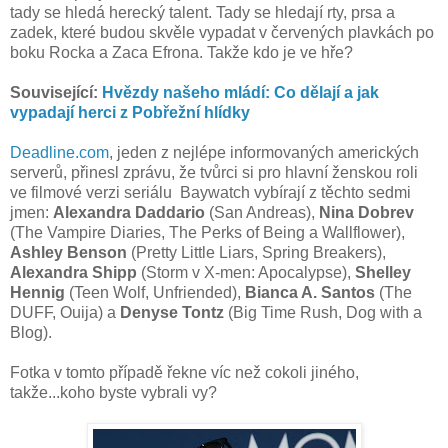
tady se hledá herecký talent. Tady se hledají rty, prsa a
zadek, které budou skvěle vypadat v červených plavkách po
boku Rocka a Zaca Efrona. Takže kdo je ve hře?
Související:
Hvězdy našeho mládí: Co dělají a jak
vypadají herci z Pobřežní hlídky
Deadline.com
, jeden z nejlépe informovaných amerických
serverů, přinesl zprávu, že tvůrci si pro hlavní ženskou roli
ve filmové verzi seriálu Baywatch vybírají z těchto sedmi
jmen:
Alexandra Daddario
(San Andreas),
Nina Dobrev
(The Vampire Diaries, The Perks of Being a Wallflower),
Ashley Benson
(Pretty Little Liars, Spring Breakers),
Alexandra Shipp
(Storm v X-men: Apocalypse),
Shelley
Hennig
(Teen Wolf, Unfriended),
Bianca A. Santos
(The
DUFF, Ouija) a
Denyse Tontz
(Big Time Rush, Dog with a
Blog).
Fotka v tomto případě řekne víc než cokoli jiného,
takže...koho byste vybrali vy?