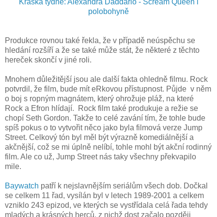
Kráska týdne: Alexandra Daddario - Scream Queen i
polobohyně
Produkce rovnou také řekla, že v případě neúspěchu se
hledání rozšíří a že se také může stát, že některé z těchto
hereček skončí v jiné roli.
Mnohem důležitější jsou ale další fakta ohledně filmu. Rock
potvrdil, že film, bude mít eRkovou přístupnost. Půjde v něm
o boj s ropným magnátem, který ohrožuje pláž, na které
Rock a Efron hlídají. Rock film také produkuje a režie se
chopí Seth Gordon. Takže to celé zavání tím, že tohle bude
spíš pokus o to vytvořit něco jako byla filmová verze Jump
Street. Celkový tón byl měl být výrazně komediálnější a
akčnější, což se mi úplně nelíbí, tohle mohl být akční rodinný
film. Ale co už, Jump Street nás taky všechny překvapilo
mile.
Baywatch
patří k nejslavnějším seriálům všech dob. Dočkal
se celkem 11 řad, vysílán byl v letech 1989-2001 a celkem
vzniklo 243 epizod, ve kterých se vystřídala celá řada tehdy
mladých a krásných herců, z nichž dost začalo později