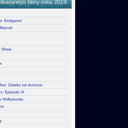
ekávanější filmy roku 2019
rs: Endgame
 Marvel
& Shaw
n
Man: Daleko od domova
s: Episode IX
 v Hollywoodu
tor
y