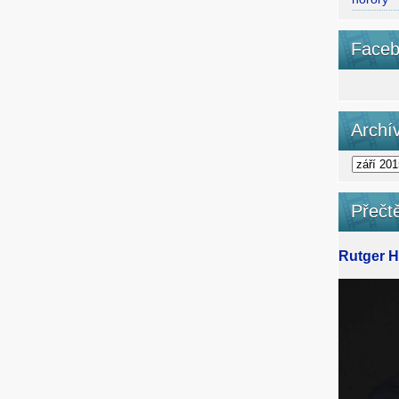
Faceb
Archí
Přečtě
Rutger Ha