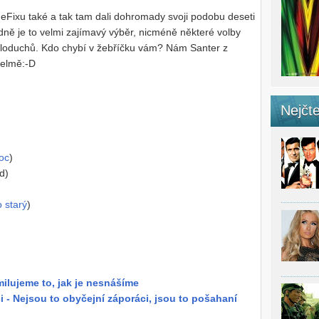
eFixu také a tak tam dali dohromady svoji podobu deseti
ně je to velmi zajímavý výběr, nicméně některé volby
 zloduchů. Kdo chybí v žebříčku vám? Nám Santer z
helmě:-D
Nejčte
oc
)
d)
 starý
)
 milujeme to, jak je nesnášíme
i - Nejsou to obyčejní záporáci, jsou to pošahaní