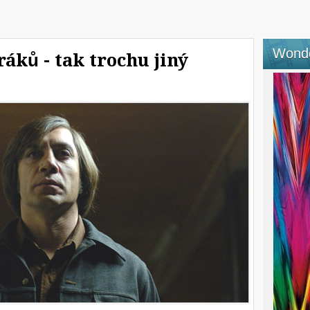
Wond
ráků - tak trochu jiný