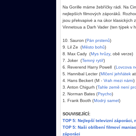
Na Gorille máme žebříčky rádi. Na Cin
nejlepších filmových záporáků. Rozhod
jsou překvapivé a na úkor klasických
Vinnetoua a Darh Vader (ten týpek v 
10. Sauron (
Pán prstenů
)
9. Lil Ze (
Město bohů
)
8. Max Cady (
Mys hrůzy
, obě verze)
7. Joker (
Temný rytíř
)
6. Reverend Harry Powell (
Lovcova n
5. Hannibal Lecter (
Mlčení jehňátek
at
4. Hans Beckert (M -
Vrah mezi námi
)
3. Anton Chigurh (
Tahle země není pro
2. Norman Bates (
Psycho
)
1. Frank Booth (
Modrý samet
)
SOUVISEJÍCÍ:
TOP 5: Nejlepší televizní záporáci,
TOP 5: Naši oblíbení filmoví maniac
záporáci