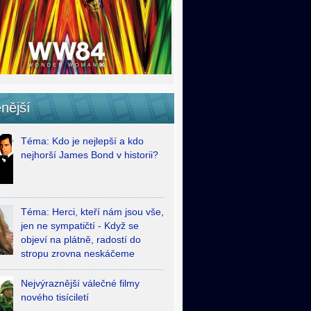
nější
Téma: Kdo je nejlepší a kdo
nejhorší James Bond v historii?
Téma: Herci, kteří nám jsou vše,
jen ne sympatičtí - Když se
objeví na plátně, radostí do
stropu zrovna neskáčeme
Nejvýraznější válečné filmy
nového tisíciletí