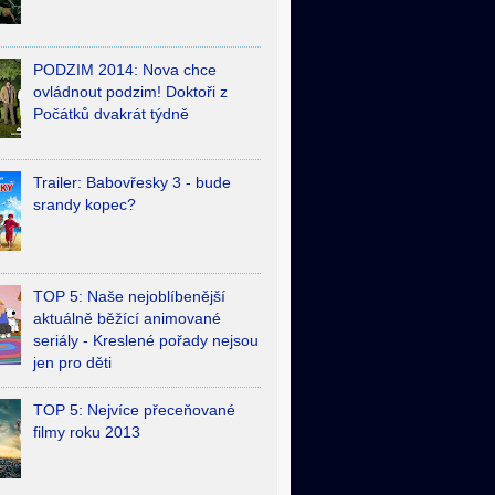
PODZIM 2014: Nova chce
ovládnout podzim! Doktoři z
Počátků dvakrát týdně
Trailer: Babovřesky 3 - bude
srandy kopec?
TOP 5: Naše nejoblíbenější
aktuálně běžící animované
seriály - Kreslené pořady nejsou
jen pro děti
TOP 5: Nejvíce přeceňované
filmy roku 2013