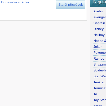
Nejoč
Domovská stránka
Starší příspěvek
Aladin
Avenge
Captain
Disney
Hellboy
Hobbs 
Joker
Pokemo
Rambo
Shazam
Spider-
Star War
Tenkrát
Terminá
To
Toy Stor
horory