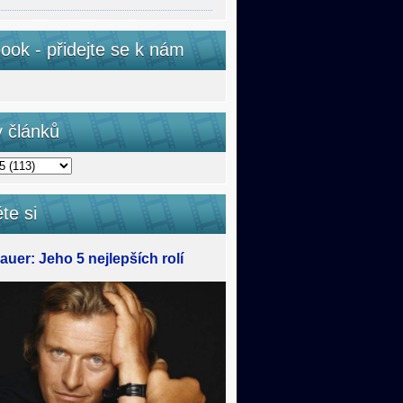
ook - přidejte se k nám
v článků
te si
uer: Jeho 5 nejlepších rolí