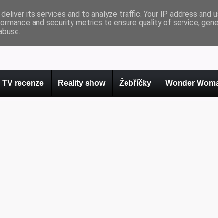
deliver its services and to analyze traffic. Your IP address and 
formance and security metrics to ensure quality of service, gen
abuse.
TV recenze
Reality show
Žebříčky
Wonder Woma