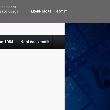
user-agent
erate usage
LEARN MORE
GOT IT
n 1984
Není čas zemřít