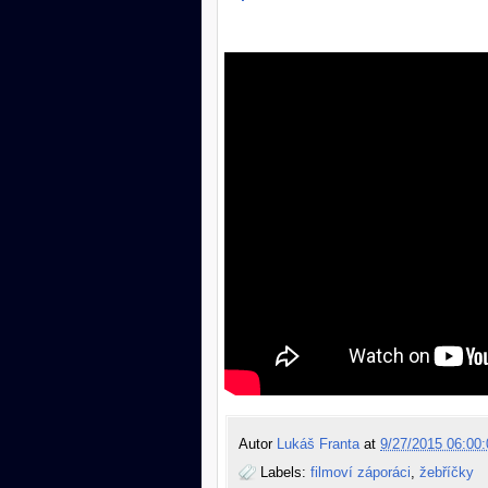
Autor
Lukáš Franta
at
9/27/2015 06:00:
Labels:
filmoví záporáci
,
žebříčky