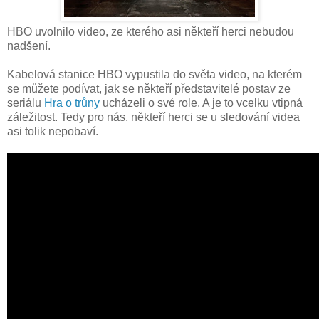
HBO uvolnilo video, ze kterého asi někteří herci nebudou
nadšení.
Kabelová stanice HBO vypustila do světa video, na kterém
se můžete podívat, jak se někteří představitelé postav ze
seriálu
Hra o trůny
ucházeli o své role. A je to vcelku vtipná
záležitost. Tedy pro nás, někteří herci se u sledování videa
asi tolik nepobaví.