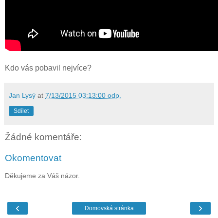
Kdo vás pobavil nejvíce?
Jan Lysý
at
7/13/2015 03:13:00 odp.
Sdílet
Žádné komentáře:
Okomentovat
Děkujeme za Váš názor.
‹
›
Domovská stránka