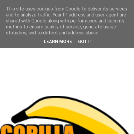
This site uses cookies from Google to deliver its services
and to analyze traffic. Your IP address and user-agent are
shared with Google along with performance and security
metrics to ensure quality of service, generate usage
statistics, and to detect and address abuse.
LEARN MORE
GOT IT