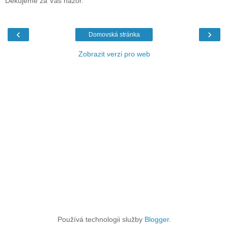
Děkujeme za Váš názor.
‹
›
Domovská stránka
Zobrazit verzi pro web
Používá technologii služby
Blogger
.