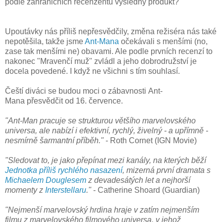
podle zahraničních recenzentů výsledný produkt?
Upoutávky nás příliš nepřesvědčily, změna režiséra nás také
nepotěšila, takže jsme
Ant-Mana
očekávali s menšími (no,
zase tak menšími ne) obavami. Ale podle prvních recenzí to
nakonec "Mravenčí muž" zvládl a jeho dobrodružství je
docela povedené. I když ne všichni s tím souhlasí.
Čeští diváci se budou moci o zábavnosti Ant-
Mana přesvědčit od 16. července.
"Ant-Man pracuje se strukturou většího marvelovského
universa, ale nabízí i efektivní, rychlý, živelný - a upřímně -
nesmírně šarmantní příběh."
- Roth Cornet (IGN Movie)
"Sledovat to, je jako přepínat mezi kanály, na kterých běží
Jednotka příliš rychlého nasazení
, mizerná první dramata s
Michaelem Douglesem
z devadesátých let a nejhorší
momenty z
Interstellaru
."
- Catherine Shoard (Guardian)
"Nejmenší marvelovský hrdina hraje v zatím nejmenším
filmu z marvelovského filmového universa, v jehož