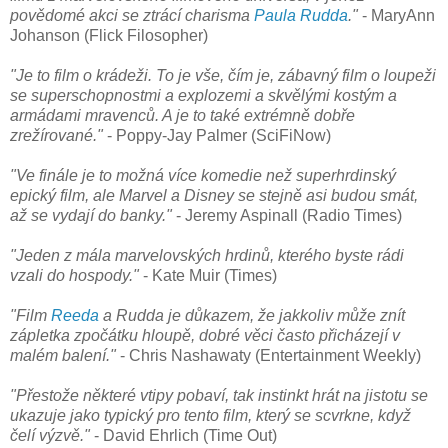
povědomé akci se ztrácí charisma
Paula Rudda
."
- MaryAnn
Johanson (Flick Filosopher)
"Je to film o krádeži. To je vše, čím je, zábavný film o loupeži
se superschopnostmi a explozemi a skvělými kostým a
armádami mravenců. A je to také extrémně dobře
zrežírované."
- Poppy-Jay Palmer (SciFiNow)
"Ve finále je to možná více komedie než superhrdinský
epický film, ale Marvel a Disney se stejně asi budou smát,
až se vydají do banky."
- Jeremy Aspinall (Radio Times)
"Jeden z mála marvelovských hrdinů, kterého byste rádi
vzali do hospody."
- Kate Muir (Times)
"Film
Reeda
a Rudda je důkazem, že jakkoliv může znít
zápletka zpočátku hloupě, dobré věci často přicházejí v
malém balení."
- Chris Nashawaty (Entertainment Weekly)
"Přestože některé vtipy pobaví, tak instinkt hrát na jistotu se
ukazuje jako typický pro tento film, který se scvrkne, když
čelí výzvě."
- David Ehrlich (Time Out)