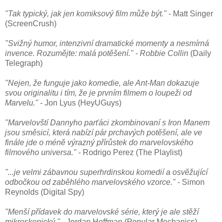
"Tak typický, jak jen komiksový film může být."
- Matt Singer
(ScreenCrush)
"Svižný humor, intenzivní dramatické momenty a nesmírná
invence. Rozumějte: malá potěšení." - Robbie Collin
(Daily
Telegraph)
"Nejen, že funguje jako komedie, ale Ant-Man dokazuje
svou originalitu i tím, že je prvním filmem o loupeži od
Marvelu."
- Jon Lyus (HeyUGuys)
"Marvelovští Dannyho parťáci zkombinovaní s Iron Manem
jsou směsicí, která nabízí pár prchavých potěšení, ale ve
finále jde o méně výrazný přírůstek do marvelovského
filmového universa."
- Rodrigo Perez (The Playlist)
"...je velmi zábavnou superhrdinskou komedií a osvěžující
odbočkou od zaběhlého marvelovského vzorce."
- Simon
Reynolds (Digital Spy)
"Menší přídavek do marvelovské série, který je ale stěží
mikroskopický."
- Jordan Hoffman (Popular Mechanics)