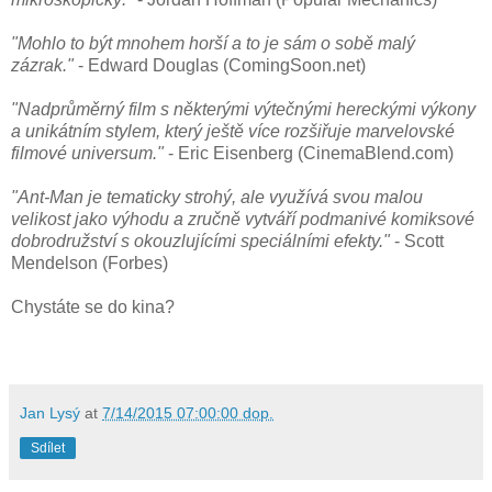
"Mohlo to být mnohem horší a to je sám o sobě malý
zázrak."
- Edward Douglas (ComingSoon.net)
"Nadprůměrný film s některými výtečnými hereckými výkony
a unikátním stylem, který ještě více rozšiřuje marvelovské
filmové universum."
- Eric Eisenberg (CinemaBlend.com)
"Ant-Man je tematicky strohý, ale využívá svou malou
velikost jako výhodu a zručně vytváří podmanivé komiksové
dobrodružství s okouzlujícími speciálními efekty."
- Scott
Mendelson (Forbes)
Chystáte se do kina?
Jan Lysý
at
7/14/2015 07:00:00 dop.
Sdílet