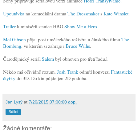
Sony připravuje seriálovou verzi animáče
Hotel Transylvánie.
Upoutávka
na komediální drama
The Dressmaker
s
Kate Winslet
.
Trailer
k minisérii stanice HBO
Show Me a Hero
.
Mel Gibson
přijal post uměleckého režiséra u čínského filmu
The
Bombing
, ve kterém si zahraje i
Bruce Willis
.
Čarodějnický seriál
Salem
byl obnoven pro třetí řadu.l
Někdo má očividně rozum.
Josh Trank
odmítl konverzi
Fantastické
čtyřky
do 3D. Do kin půjde jen 2D podoba.
Jan Lysý
at
7/20/2015 07:00:00 dop.
Sdílet
Žádné komentáře: