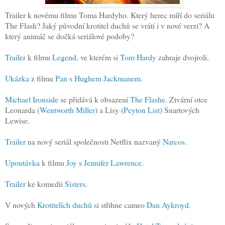
Trailer k novému filmu Toma Hardyho. Který herec míří do seriálu
The Flash? Jaký původní krotitel duchů se vrátí i v nové verzi? A
který animáč se dočká seriálové podoby?
Trailer
k filmu
Legend
, ve kterém si
Tom Hardy
zahraje dvojroli.
Ukázka
z filmu
Pan
s
Hughem Jackmanem
.
Michael Ironside
se přidává k obsazení
The Flashe
. Ztvární otce
Leonarda (
Wentworth Miller
) a Lisy (
Peyton List
) Snartových
Lewise.
Trailer
na nový seriál společnosti Netflix nazvaný
Narcos
.
Upoutávka
k filmu
Joy
s
Jennifer Lawrence
.
Trailer
ke komedii
Sisters
.
V nových
Krotitelích duchů
si střihne cameo
Dan Aykroyd
.