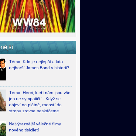
nější
Téma: Kdo je nejlepší a kdo
nejhorší James Bond v historii?
Téma: Herci, kteří nám jsou vše,
jen ne sympatičtí - Když se
objeví na plátně, radostí do
stropu zrovna neskáčeme
Nejvýraznější válečné filmy
nového tisíciletí