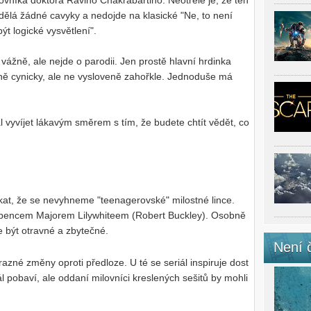
covníka doktora Raviho Chakrabartiho. Neotřelé je, že ten
nedělá žádné cavyky a nedojde na klasické "Ne, to není
t logické vysvětlení".
 vážně, ale nejde o parodii. Jen prostě hlavní hrdinka
rně cynicky, ale ne vysloveně zahořkle. Jednoduše má
l vyvíjet lákavým směrem s tím, že budete chtít vědět, co
kat, že se nevyhneme "teenagerovské" milostné lince.
oubencem Majorem Lilywhiteem (Robert Buckley). Osobně
e být otravné a zbytečné.
Není 
azné změny oproti předloze. U té se seriál inspiruje dost
l pobaví, ale oddaní milovníci kreslených sešitů by mohli