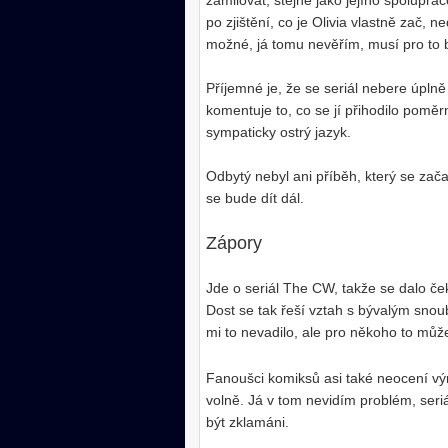
zamilovat, stejně jako jejího spolupra
po zjištění, co je Olivia vlastně zač, 
možné, já tomu nevěřím, musí pro to bý
Příjemné je, že se seriál nebere úplně
komentuje to, co se jí přihodilo pomě
sympaticky ostrý jazyk.
Odbytý nebyl ani příběh, který se zača
se bude dít dál.
Zápory
Jde o seriál The CW, takže se dalo če
Dost se tak řeší vztah s bývalým sn
mi to nevadilo, ale pro někoho to můž
Fanoušci komiksů asi také neocení výr
volně. Já v tom nevidím problém, seriá
být zklamáni.