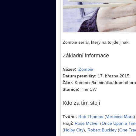
Zombie seriál, který na to jde jinak.
Základní informace
Název:
iZombie
Datum premiéry:
17. března 2015
Žánr:
Komedie/kriminálka/drama/horo
Stanice:
The CW
Kdo za tím stojí
Tvůrci:
Rob Thomas
(
Veronica Mars
)
Hrají:
Rose McIver
(
Once Upon a Tim
(
Holby City
),
Robert Buckley
(
One Tree