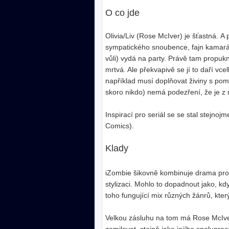
O co jde
Olivia/Liv (Rose McIver) je šťastná. A 
sympatického snoubence, fajn kamarády
vůli) vydá na party. Právě tam propukn
mrtvá. Ale překvapivě se jí to daří vce
například musí doplňovat živiny s pomo
skoro nikdo) nemá podezření, že je z n
Inspirací pro seriál se se stal stejno
Comics).
Klady
iZombie šikovně kombinuje drama pro
stylizaci. Mohlo to dopadnout jako, kd
toho fungující mix různých žánrů, kter
Velkou zásluhu na tom má Rose McIver, 