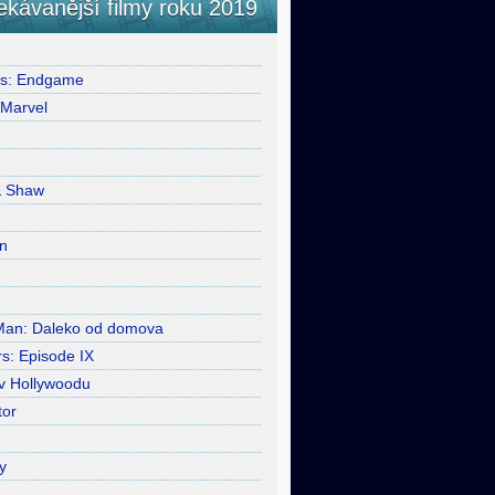
ekávanější filmy roku 2019
rs: Endgame
 Marvel
& Shaw
n
Man: Daleko od domova
s: Episode IX
 v Hollywoodu
tor
y