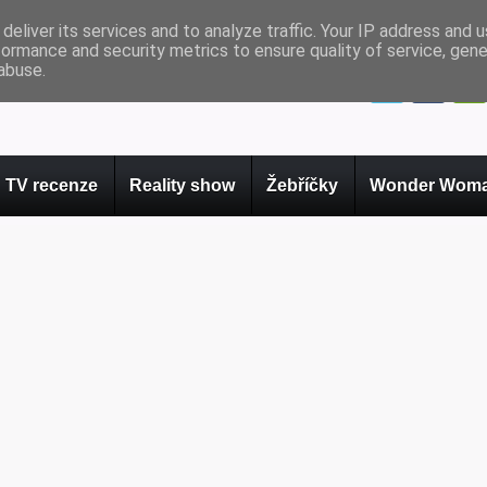
deliver its services and to analyze traffic. Your IP address and 
formance and security metrics to ensure quality of service, gen
abuse.
TV recenze
Reality show
Žebříčky
Wonder Woma