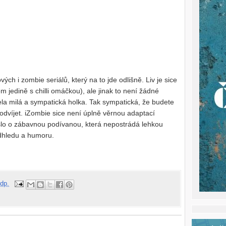
ých i zombie seriálů, který na to jde odlišně. Liv je sice
m jedině s chilli omáčkou), ale jinak to není žádné
ocela milá a sympatická holka. Tak sympatická, že budete
l odvíjet. iZombie sice není úplně věrnou adaptací
šlo o zábavnou podívanou, která nepostrádá lehkou
dhledu a humoru.
dp.