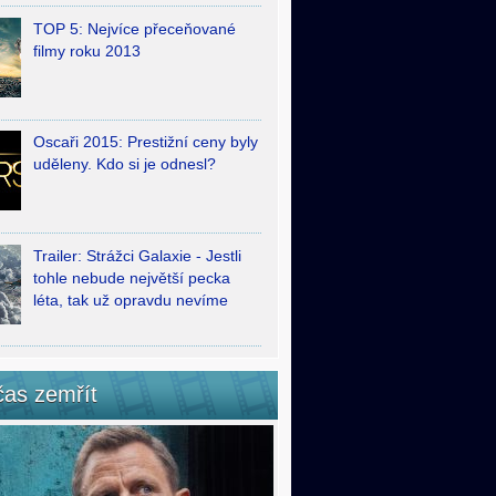
TOP 5: Nejvíce přeceňované
filmy roku 2013
Oscaři 2015: Prestižní ceny byly
uděleny. Kdo si je odnesl?
Trailer: Strážci Galaxie - Jestli
tohle nebude největší pecka
léta, tak už opravdu nevíme
čas zemřít