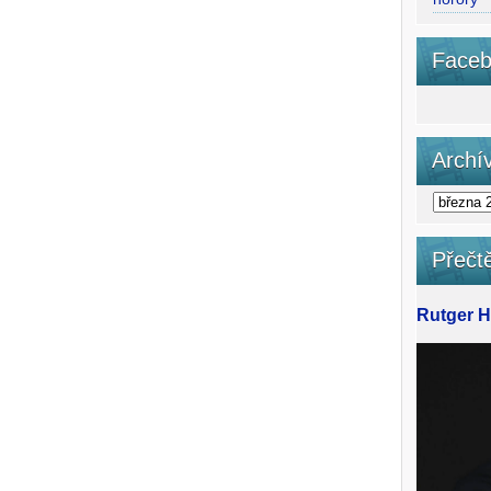
Faceb
Archí
Přečtě
Rutger Ha