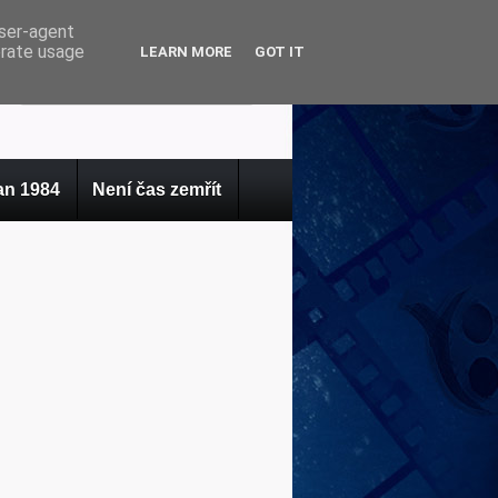
user-agent
erate usage
LEARN MORE
GOT IT
n 1984
Není čas zemřít