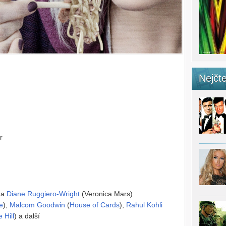
Nejčte
r
 a
Diane Ruggiero-Wright
(Veronica Mars)
e
),
Malcom Goodwin
(
House of Cards
),
Rahul Kohli
 Hill
) a další