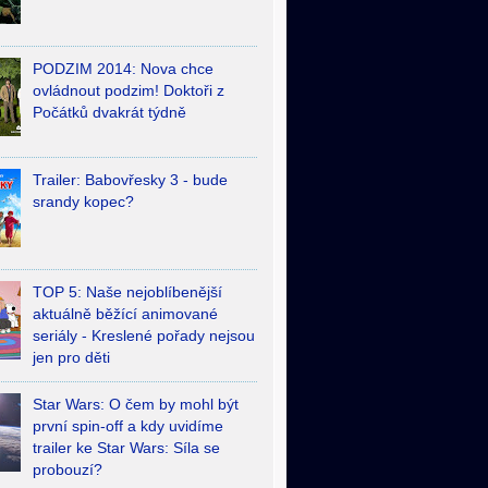
PODZIM 2014: Nova chce
ovládnout podzim! Doktoři z
Počátků dvakrát týdně
Trailer: Babovřesky 3 - bude
srandy kopec?
TOP 5: Naše nejoblíbenější
aktuálně běžící animované
seriály - Kreslené pořady nejsou
jen pro děti
Star Wars: O čem by mohl být
první spin-off a kdy uvidíme
trailer ke Star Wars: Síla se
probouzí?