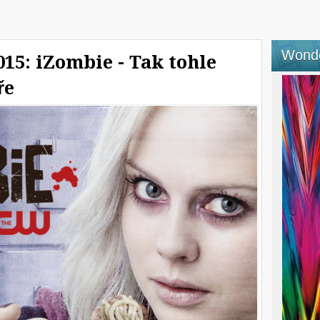
Wond
015: iZombie - Tak tohle
ře