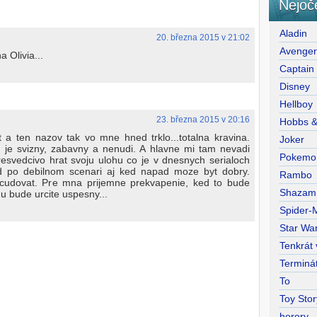
Nejoč
Aladin
20. března 2015 v 21:02
Avenge
 Olivia...
Captain
Disney
Hellboy
23. března 2015 v 20:16
Hobbs 
a ten nazov tak vo mne hned trklo...totalna kravina.
Joker
 je svizny, zabavny a nenudi. A hlavne mi tam nevadi
Pokemo
resvedcivo hrat svoju ulohu co je v dnesnych serialoch
 po debilnom scenari aj ked napad moze byt dobry.
Rambo
 cudovat. Pre mna prijemne prekvapenie, ked to bude
Shazam
 bude urcite uspesny...
Spider-
Star War
Tenkrát
Terminá
To
Toy Stor
horory