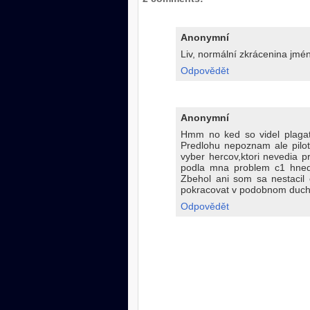
Anonymní
Liv, normální zkrácenina jména
Odpovědět
Anonymní
Hmm no ked so videl plagat 
Predlohu nepoznam ale pilot
vyber hercov,ktori nevedia p
podla mna problem c1 hned
Zbehol ani som sa nestacil
pokracovat v podobnom duchu
Odpovědět