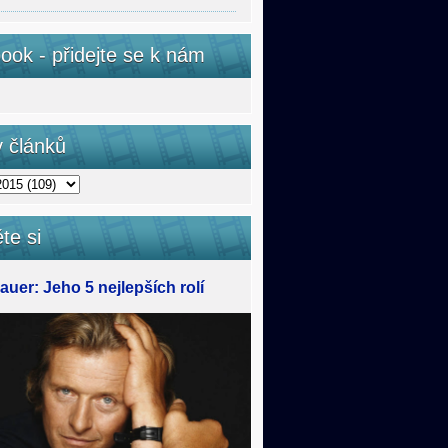
ook - přidejte se k nám
v článků
te si
uer: Jeho 5 nejlepších rolí