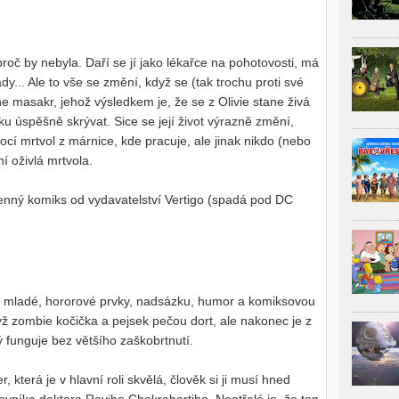
proč by nebyla. Daří se jí jako lékařce na pohotovosti, má
... Ale to vše se změní, když se (tak trochu proti své
e masakr, jehož výsledkem je, že se z Olivie stane živá
lku úspěšně skrývat. Sice se její život výrazně změní,
cí mrtvol z márnice, kde pracuje, ale jinak nikdo (nebo
í oživlá mrtvola.
jmenný komiks od vydavatelství Vertigo (spadá pod DC
 mladé, hororové prvky, nadsázku, humor a komiksovou
yž zombie kočička a pejsek pečou dort, ale nakonec je z
ý funguje bez většího zaškobrtnutí.
která je v hlavní roli skvělá, člověk si ji musí hned