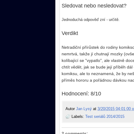
Sledovat nebo nesledovat?
Jednoduchá odpověď zní - určitě.
Verdikt
Netradiční přírůstek do rodiny komiksov
nemrtvá, takže jí chutnají mozky (ovše
kolíbající se "vypatlo", ale vlastně d
chtít vědět, jak se bude její příběh dá
komiksu, ale to neznamená, že by ne
příměs hororu a pořádnou dávkou na
Hodnocení: 8/10
Autor
Jan Lysý
at
3/20/2015 04:01:00 o
Labels:
Test seriálů 2014/2015
2 comments: