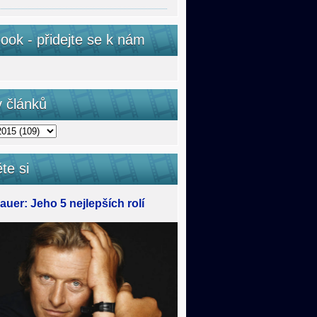
ook - přidejte se k nám
v článků
te si
uer: Jeho 5 nejlepších rolí