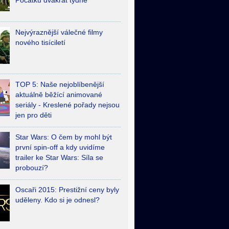
Počátků dvakrát týdně
Nejvýraznější válečné filmy
nového tisíciletí
TOP 5: Naše nejoblíbenější
aktuálně běžící animované
seriály - Kreslené pořady nejsou
jen pro děti
Star Wars: O čem by mohl být
první spin-off a kdy uvidíme
trailer ke Star Wars: Síla se
probouzí?
Oscaři 2015: Prestižní ceny byly
uděleny. Kdo si je odnesl?