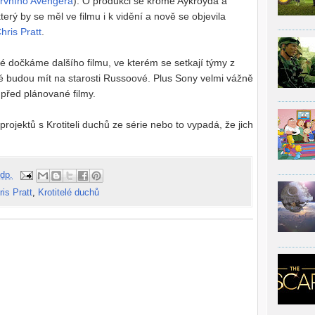
prvního Avengera
). O produkci se kromě Aykroyda a
který by se měl ve filmu i k vidění a nově se objevila
hris Pratt
.
té dočkáme dalšího filmu, ve kterém se setkají týmy z
ré budou mít na starosti Russoové. Plus Sony velmi vážně
 před plánované filmy.
projektů s Krotiteli duchů ze série nebo to vypadá, že jich
dp.
ris Pratt
,
Krotitelé duchů