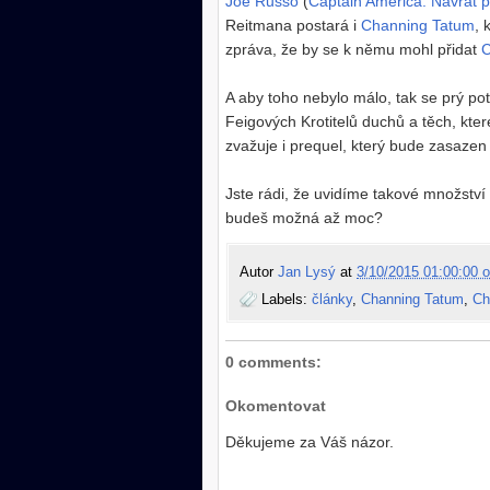
Joe Russo
(
Captain America: Návrat 
Reitmana postará i
Channing Tatum
, 
zpráva, že by se k němu mohl přidat
C
A aby toho nebylo málo, tak se prý po
Feigových Krotitelů duchů a těch, kte
zvažuje i prequel, který bude zasazen
Jste rádi, že uvidíme takové množství 
budeš možná až moc?
Autor
Jan Lysý
at
3/10/2015 01:00:00 o
Labels:
články
,
Channing Tatum
,
Ch
0 comments:
Okomentovat
Děkujeme za Váš názor.