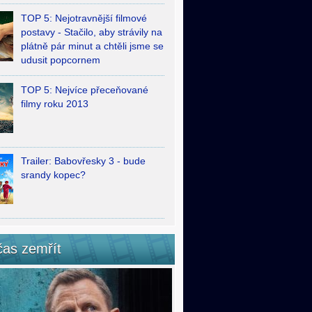
TOP 5: Nejotravnější filmové
postavy - Stačilo, aby strávily na
plátně pár minut a chtěli jsme se
udusit popcornem
TOP 5: Nejvíce přeceňované
filmy roku 2013
Trailer: Babovřesky 3 - bude
srandy kopec?
čas zemřít