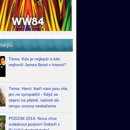
nější
Téma: Kdo je nejlepší a kdo
nejhorší James Bond v historii?
Téma: Herci, kteří nám jsou vše,
jen ne sympatičtí - Když se
objeví na plátně, radostí do
stropu zrovna neskáčeme
PODZIM 2014: Nova chce
ovládnout podzim! Doktoři z