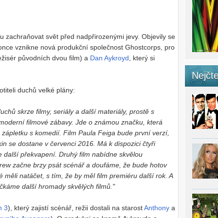
u zachraňovat svět před nadpřirozenými jevy. Objevily se
konce vznikne nová produkční společnost Ghostcorps, pro
ežisér původních dvou film) a
Dan Aykroyd
, který si
Nejčte
titeli duchů velké plány:
chů skrze filmy, seriály a další materiály, prostě s
moderní filmové zábavy. Jde o známou značku, která
zápletku s komedií. Film Paula Feiga bude první verzí,
in se dostane v červenci 2016. Má k dispozici čtyři
se další překvapení. Druhý film nabídne skvělou
Drew začne brzy psát scénář a doufáme, že bude hotov
é měli natáčet, s tím, že by měl film premiéru další rok. A
očkáme další hromady skvělých filmů."
n 3
), který zajistí scénář, režii dostali na starost
Anthony
a