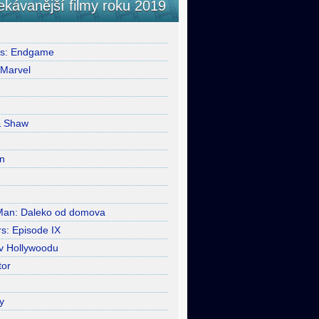
ekávanější filmy roku 2019
rs: Endgame
 Marvel
& Shaw
n
Man: Daleko od domova
s: Episode IX
 v Hollywoodu
tor
y