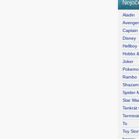
Nejoč
Aladin
Avenge
Captain
Disney
Hellboy
Hobbs 
Joker
Pokemo
Rambo
Shazam
Spider-
Star War
Tenkrát
Terminá
To
Toy Stor