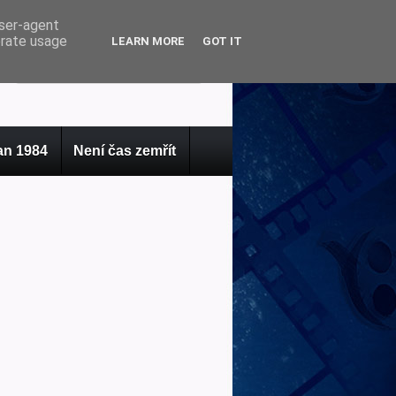
user-agent
erate usage
LEARN MORE
GOT IT
n 1984
Není čas zemřít