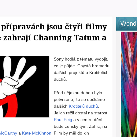
Wond
 přípravách jsou čtyři filmy
ě zahrají Channing Tatum a
Sony hodlá z tématu vydojit,
co je půjde. Chystá hromadu
dalších projektů o Krotitelích
duchů.
Před nějakou dobou bylo
potvrzeno, že se dočkáme
dalších
Krotitelů duchů
.
Jejich režii dostal na starost
Paul Feig
a v centru dění
bude ženský tým. Zahrají si
McCarthy
a
Kate McKinnon
. Film by měl do kin