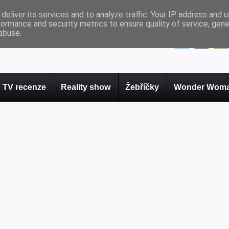
deliver its services and to analyze traffic. Your IP address and 
formance and security metrics to ensure quality of service, gen
abuse.
TV recenze
Reality show
Žebříčky
Wonder Woma