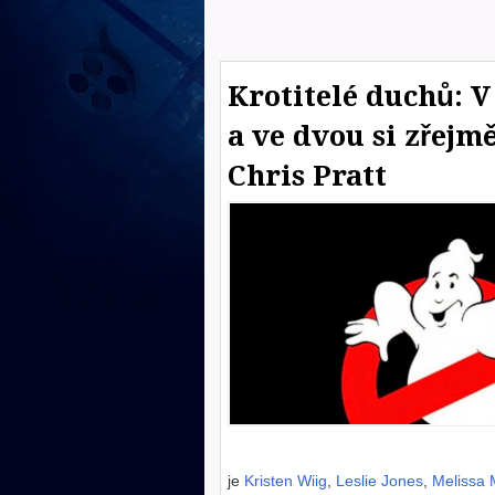
Krotitelé duchů: V
a ve dvou si zřejm
Chris Pratt
je
Kristen Wiig
,
Leslie Jones
,
Melissa 