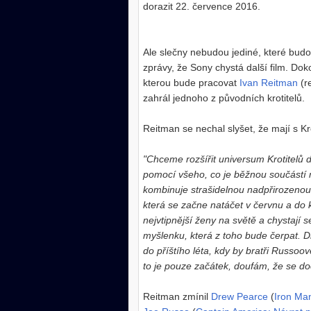
dorazit 22. července 2016.
Ale slečny nebudou jediné, které budo
zprávy, že Sony chystá další film. Do
kterou bude pracovat
Ivan Reitman
(r
zahrál jednoho z původních krotitelů.
Reitman se nechal slyšet, že mají s Kro
"Chceme rozšířit universum Krotitelů du
pomocí všeho, co je běžnou součástí 
kombinuje strašidelnou nadpřirozenou 
která se začne natáčet v červnu a do k
nejvtipnější ženy na světě a chystají 
myšlenku, která z toho bude čerpat. 
do příštího léta, kdy by bratři Russoov
to je pouze začátek, doufám, že se d
Reitman zmínil
Drew Pearce
(
Iron Ma