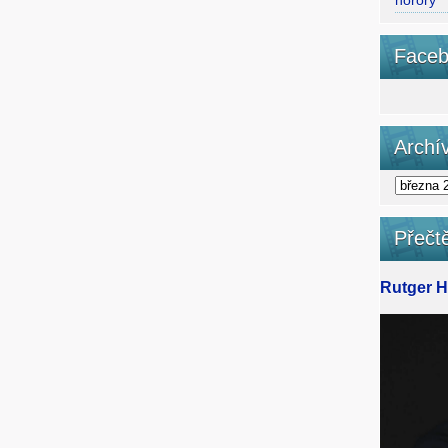
horory
Faceb
Archí
Přečtě
Rutger Ha