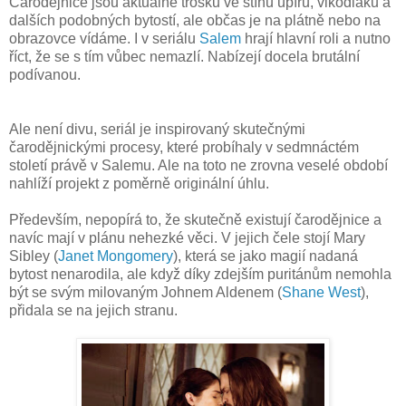
Čarodějnice jsou aktuálně trošku ve stínu upírů, vlkodlaků a
dalších podobných bytostí, ale občas je na plátně nebo na
obrazovce vídáme. I v seriálu
Salem
hrají hlavní roli a nutno
říct, že se s tím vůbec nemazlí. Nabízejí docela brutální
podívanou.
Ale není divu, seriál je inspirovaný skutečnými
čarodějnickými procesy, které probíhaly v sedmnáctém
století právě v Salemu. Ale na toto ne zrovna veselé období
nahlíží projekt z poměrně originální úhlu.
Především, nepopírá to, že skutečně existují čarodějnice a
navíc mají v plánu nehezké věci. V jejich čele stojí Mary
Sibley (
Janet Mongomery
), která se jako magií nadaná
bytost nenarodila, ale když díky zdejším puritánům nemohla
být se svým milovaným Johnem Aldenem (
Shane West
),
přidala se na jejich stranu.