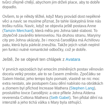
tvůrci zřejmě chtějí, abychom jim drželi place, aby to dobře
dopadlo.
Ovšem, to je někdy těžké, když Mary provádí dost nepěkné
věci a navíc se musíme přiznat, že tahle láskyplná linie nás
trošku rušila. Navíc, když se objevila ještě postava Anne
(
Tamzin Merchant
), která měla pro Johna také slabost. To
zbytečně zavánělo telenovelou. Na druhou stranu, Maryiny
city pro Johna ukázaly, že i mocná čarodějka má Achillovu
patu, která byla párkrát zneužita. Takže jejich vztah neplnil
jen funkci nutné romantické odbočky, což je dobře.
Ještě, že se objevil ten chlápek z
Avatara
V prvních epizodách byl emocím zmíněných postav věnován
docela velký prostor, ale to se časem změnilo. Zpočátku se
Salem hledal, jeho tempo bylo pomalé, vlastně se nic moc
extra nestalo, ale postupem času dění nabíralo na obrátkách
a zlomem byl příchod Increase Mathera (
Stephen Lang
),
proslulého lovce čarodějnic a otce přítele Johna Aldena
reverenda Coltona Mathera (
Seth Gabel
). Ten přidal dění na
intenzitě a jeho tichá válka s Mary byla strhující.