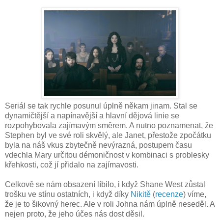
Seriál se tak rychle posunul úplně někam jinam. Stal se
dynamičtější a napínavější a hlavní dějová linie se
rozpohybovala zajímavým směrem. A nutno poznamenat, že
Stephen byl ve své roli skvělý, ale Janet, přestože zpočátku
byla na náš vkus zbytečně nevýrazná, postupem času
vdechla Mary určitou démoničnost v kombinaci s problesky
křehkosti, což jí přidalo na zajímavosti.
Celkově se nám obsazení líbilo, i když Shane West zůstal
trošku ve stínu ostatních, i když díky
Nikitě
(
recenze
) víme,
že je to šikovný herec. Ale v roli Johna nám úplně neseděl. A
nejen proto, že jeho účes nás dost děsil.