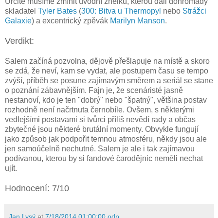
Určitě musíme zmínit úvodní znělku, kterou dali dohromady
skladatel
Tyler Bates
(
300: Bitva u Thermopyl
nebo
Strážci
Galaxie
) a excentrický zpěvák
Marilyn Manson
.
Verdikt:
Salem začíná pozvolna, dějově přešlapuje na místě a skoro
se zdá, že neví, kam se vydat, ale postupem času se tempo
zvýší, příběh se posune zajímavým směrem a seriál se stane
o poznání zábavnějším. Fajn je, že scenáristé jasně
nestanoví, kdo je ten "dobrý" nebo "špatný", většina postav
rozhodně není načrtnuta černobíle. Ovšem, s některými
vedlejšími postavami si tvůrci příliš nevědí rady a občas
zbytečné jsou některé brutální momenty. Obvykle fungují
jako způsob jak podpořit temnou atmosféru, někdy jsou ale
jen samoúčelně nechutné. Salem je ale i tak zajímavou
podívanou, kterou by si fandové čarodějnic neměli nechat
ujít.
Hodnocení: 7/10
Jan Lysý
at
7/18/2014 01:00:00 odp.