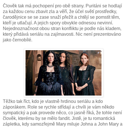
Člověk tak má pochopení pro obě strany. Puritáni se hodlají
za každou cenu zbavit zla a věří, že účel světí prostředky,
čarodějnice se se zase snaží přežít a chtějí se pomstít těm,
kteří je utlačují. A jejich spory obvykle odnesou nevinní.
Nejednoznačnost obou stran konfliktu je podle nás kladem,
který přidává seriálu na zajímavosti. Nic není prezentováno
jako černobílé.
Těžko tak říct, kdo je vlastně hrdinou seriálu a kdo
záporákem. Role se rychle střídají a chvíli je vám někdo
sympatický a pak provede něco, co jasně říká, že tohle není
člověk, kterému by se mělo fandit. Jistě, je tu romantická
zápletka, kdy samozřejmě Mary miluje Johna a John Mary a