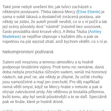
Také jsme nebyli unešení tím, jak tvůrci zacházeli s
některými postavami. Třeba taková Mercy (
Elise Eberle
) je
sama o sobě lákavá a dostatečně zvrácená postava, ale
někdy se zdálo, že autoři prostě nevědí, co si s ní počít a tak
její scény působily dost "násilně" (násilně bez uvozovek,
často prováděla dost krvavé věci). A třeba Tituba (
Ashley
Madekwe
) se nejdříve objevuje v každém dílu a pak se
najednou na pár epizod ztratí, aniž bychom věděli, co s ní je.
Nekompromisní podívaná
Salem volí mrazivou a temnou atmosféru a tu hodně
podporuje brutálními výjevy. Proti tomu nic nemáme, daná
doba nebyla procházka růžovým sadem, seriál má hororový
nádech, tak proč ne, ale někdy je zřejmé, že určité chvilky
jsou samoúčelné a mají jen znechutit. Pro děj například
nemá větší smysl, když se Mercy hrabe v mrtvole a pak si
olizuje zakrvácené prsty. Ale většinou je brutalita přítomna,
kvůli tomu, aby byl seriál působivější a to se daří. Speciálně
pak ve finále, které je hodně drsné.