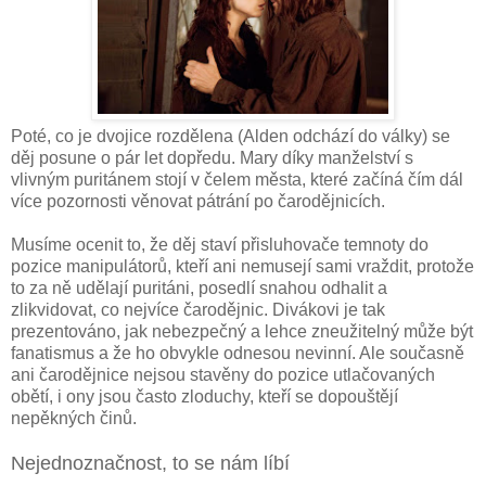
Poté, co je dvojice rozdělena (Alden odchází do války) se
děj posune o pár let dopředu. Mary díky manželství s
vlivným puritánem stojí v čelem města, které začíná čím dál
více pozornosti věnovat pátrání po čarodějnicích.
Musíme ocenit to, že děj staví přisluhovače temnoty do
pozice manipulátorů, kteří ani nemusejí sami vraždit, protože
to za ně udělají puritáni, posedlí snahou odhalit a
zlikvidovat, co nejvíce čarodějnic. Divákovi je tak
prezentováno, jak nebezpečný a lehce zneužitelný může být
fanatismus a že ho obvykle odnesou nevinní. Ale současně
ani čarodějnice nejsou stavěny do pozice utlačovaných
obětí, i ony jsou často zloduchy, kteří se dopouštějí
nepěkných činů.
Nejednoznačnost, to se nám líbí