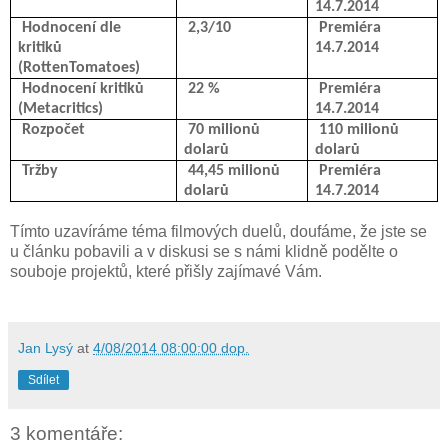
14.7.2014
Hodnocení dle
2,3/10
Premiéra
kritiků
14.7.2014
(RottenTomatoes)
Hodnocení kritiků
22 %
Premiéra
(Metacritics)
14.7.2014
Rozpočet
70 milionů
110 milionů
dolarů
dolarů
Tržby
44,45 milionů
Premiéra
dolarů
14.7.2014
Tímto uzavíráme téma filmových duelů, doufáme, že jste se
u článku pobavili a v diskusi se s námi klidně podělte o
souboje projektů, které přišly zajímavé Vám.
Jan Lysý
at
4/08/2014 08:00:00 dop.
Sdílet
3 komentáře: