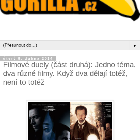
▼
úterý 8. dubna 2014
Filmové duely (část druhá): Jedno téma,
dva různé filmy. Když dva dělají totéž,
není to totéž