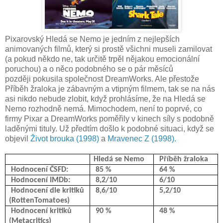
Pixarovský Hledá se Nemo je jedním z nejlepších
animovaných filmů, který si prostě všichni museli zamilovat
(a pokud někdo ne, tak určitě trpěl nějakou emocionální
poruchou) a o něco podobného se o pár měsíců
později pokusila společnost DreamWorks. Ale přestože
Příběh žraloka je zábavným a vtipným filmem, tak se na nás
asi nikdo nebude zlobit, když prohlásíme, že na Hledá se
Nemo rozhodně nemá. Mimochodem, není to poprvé, co
firmy Pixar a DreamWorks poměřily v kinech síly s podobně
laděnými tituly. Už předtím došlo k podobné situaci, když se
objevil
Život brouka (1998)
a
Mravenec Z (1998).
Hledá se Nemo
Příběh žraloka
Hodnocení ČSFD:
85 %
64 %
Hodnocení IMDb:
8,2/10
6/10
Hodnocení dle kritiků
8,6/10
5,2/10
(RottenTomatoes)
Hodnocení kritiků
90 %
48 %
(Metacritics)