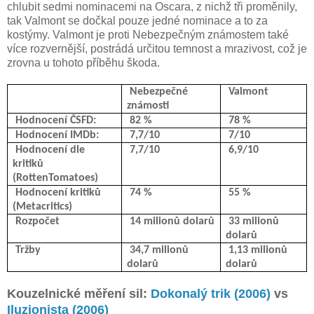
chlubit sedmi nominacemi na Oscara, z nichž tři proměnily,
tak Valmont se dočkal pouze jedné nominace a to za
kostýmy. Valmont je proti Nebezpečným známostem také
více rozvernější, postrádá určitou temnost a mrazivost, což je
zrovna u tohoto příběhu škoda.
Nebezpečné
Valmont
známosti
Hodnocení ČSFD:
82 %
78 %
Hodnocení IMDb:
7,7/10
7/10
Hodnocení dle
7,7/10
6,9/10
kritiků
(RottenTomatoes)
Hodnocení kritiků
74 %
55 %
(Metacritics)
Rozpočet
14 milionů dolarů
33 milionů
dolarů
Tržby
34,7 milionů
1,13 milionů
dolarů
dolarů
Kouzelnické měření sil:
Dokonalý trik (2006)
vs
Iluzionista (2006)