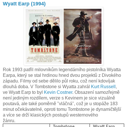
Wyatt Earp (1994)
Rok 1993 patřil milovníkům legendárního pistolníka Wyatta
Earpa, který se stal hrdinou hned dvou projektů z Divokého
západu. Filmy od sebe dělilo půl roku, což není kdovíjak
dlouhá doba. V Tombstone si Wyatta zahrál
Kurt Russell
,
ve Wyatt Earp to byl
Kevin Costner
. Obsazení samozřejmě
není jediným rozdílem, verze s Kevinem je sice vizuálně
poutavá, ale také poměrně "vláčná", což je u stopáže 183
minut očekávatelné, oproti tomu Tombstone je dynamičtější
a více se drží klasických postupů westernového
žánru.
Tombstone
Wyatt Earp