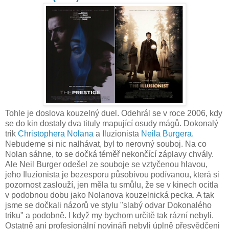
Tohle je doslova kouzelný duel. Odehrál se v roce 2006, kdy
se do kin dostaly dva tituly mapující osudy mágů. Dokonalý
trik
Christophera Nolana
a Iluzionista
Neila Burgera.
Nebudeme si nic nalhávat, byl to nerovný souboj. Na co
Nolan sáhne, to se dočká téměř nekončící záplavy chvály.
Ale Neil Burger odešel ze souboje se vztyčenou hlavou,
jeho Iluzionista je bezesporu působivou podívanou, která si
pozornost zaslouží, jen měla tu smůlu, že se v kinech ocitla
v podobnou dobu jako Nolanova kouzelnická pecka. A tak
jsme se dočkali názorů ve stylu "slabý odvar Dokonalého
triku" a podobně. I když my bychom určitě tak rázní nebyli.
Ostatně ani profesionální novináři nebyli úplně přesvědčeni