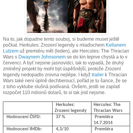
Na to, jak dopadne tento souboj, si budeme muset ještě
počkat. Herkules: Zrození legendy s mlaďochem
Kellanem
Lutzem
už premiéru měl (leden), ale Hercules: The Thracian
Wars s
Dwaynem Johnsonem
se do kin teprve chystá a to v
červenci. A byť nejsme jasnovidci, tak to vypadá, že druhý
zmíněný projekt by mohl být úspěšnější, protože Zrození
legendy nedopadlo zrovna nejlépe. I když
trailer
k Thracian
Wars také není úplně dechberoucí, pořád je tu šance, že se
z toho vyklube slušná podívaná. Ovšem, jestli se zaplatí
rozpočet 110 milionů dolarů, to si tak jistí nejsme.
Herkules:
Hercules: The
Zrození legendy
Thracian Wars
Hodnocení ČSFD:
37 %
Premiéra
14.7.2014
Hodnocení IMDb:
4,3/10
Premiéra