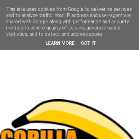
This site uses cookies from Google to deliver its services
and to analyze traffic. Your IP address and user-agent are
shared with Google along with performance and security
metrics to ensure quality of service, generate usage
statistics, and to detect and address abuse.
LEARN MORE
GOT IT