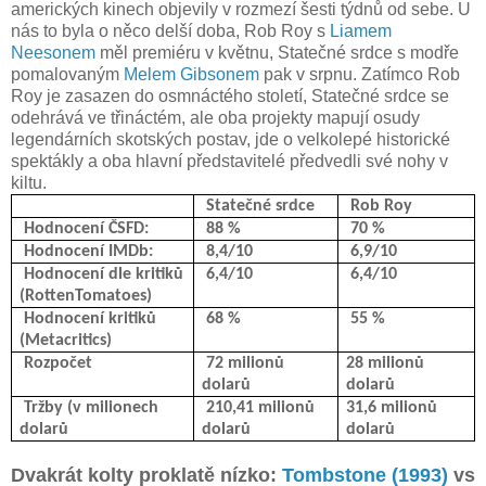
amerických kinech objevily v rozmezí šesti týdnů od sebe. U
nás to byla o něco delší doba, Rob Roy s
Liamem
Neesonem
měl premiéru v květnu, Statečné srdce s modře
pomalovaným
Melem Gibsonem
pak v srpnu. Zatímco Rob
Roy je zasazen do osmnáctého století, Statečné srdce se
odehrává ve třináctém, ale oba projekty mapují osudy
legendárních skotských postav, jde o velkolepé historické
spektákly a oba hlavní představitelé předvedli své nohy v
kiltu.
Statečné srdce
Rob Roy
Hodnocení ČSFD:
88 %
70 %
Hodnocení IMDb:
8,4/10
6,9/10
Hodnocení dle kritiků
6,4/10
6,4/10
(RottenTomatoes)
Hodnocení kritiků
68 %
55 %
(Metacritics)
Rozpočet
72 milionů
28 milionů
dolarů
dolarů
Tržby (v milionech
210,41 milionů
31,6 milionů
dolarů
dolarů
dolarů
Dvakrát kolty proklatě nízko:
Tombstone (1993)
vs