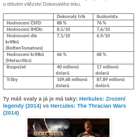
o drtivém vítězství Dokonalého triku.
Dokonalý trik
Iluzionista
Hodnocení ČSFD:
88 %
76 %
Hodnocení IMDb:
8,5/10
7,6/10
Hodnocení dle
7,1/10
6,9/10
kritiků
(RottenTomatoes)
Hodnocení kritiků
66 %
68 %
(Metacritics)
Rozpočet
40 milionů
17 milionů
dolarů
dolarů
Tržby
109,68 milionů
87,89 milionů
dolarů
dolůrů
Ty máš svaly a já je má taky:
Herkules: Zrození
legendy (2014)
vs
Hercules: The Thracian Wars
(2014)