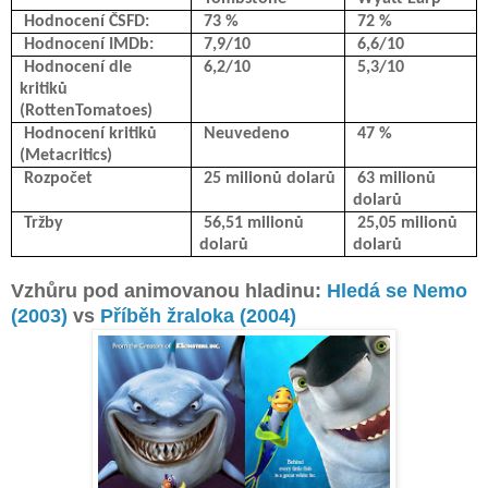
Hodnocení ČSFD:
73 %
72 %
Hodnocení IMDb:
7,9/10
6,6/10
Hodnocení dle
6,2/10
5,3/10
kritiků
(RottenTomatoes)
Hodnocení kritiků
Neuvedeno
47 %
(Metacritics)
Rozpočet
25 milionů dolarů
63 milionů
dolarů
Tržby
56,51 milionů
25,05 milionů
dolarů
dolarů
Vzhůru pod animovanou hladinu:
Hledá se Nemo
(2003)
vs
Příběh žraloka (2004)