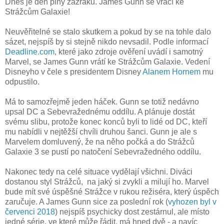
Dnes je den plný zázraků. James Gunn se vrací ke
Strážcům Galaxie!
Neuvěřitelné se stalo skutkem a pokud by se na tohle dalo
sázet, nejspíš by si stejně nikdo nevsadil. Podle informací
Deadline.com
, které jako zdroje ověření uvádí i samotný
Marvel, se James Gunn vrátí ke Strážcům Galaxie. Vedení
Disneyho v čele s presidentem Disney
Alanem Hornem
mu
odpustilo.
Má to samozřejmě jeden háček. Gunn se totiž nedávno
upsal DC a Sebevražednému oddílu. A plánuje dostát
svému slibu, protože konec konců byli to lidé od DC, kteří
mu nabídli v nejtěžší chvíli druhou šanci. Gunn je ale s
Marvelem domluvený, že na něho počká a do Strážců
Galaxie 3 se pustí po natočení Sebevražedného oddílu.
Nakonec tedy na celé situace vydělají všichni. Diváci
dostanou styl Strážců, na jaký si zvykli a milují ho. Marvel
bude mít své úspěšné Strážce v rukou režiséra, který úspěch
zaručuje. A James Gunn sice za poslední rok (
vyhozen byl v
červenci 2018
) nejspíš psychicky dost zestárnul, ale místo
jedné série, ve které může řádit, má hned dvě - a navíc