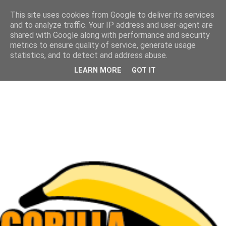
This site uses cookies from Google to deliver its services
and to analyze traffic. Your IP address and user-agent are
shared with Google along with performance and security
metrics to ensure quality of service, generate usage
statistics, and to detect and address abuse.
LEARN MORE
GOT IT