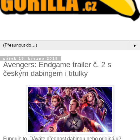
▼
pátek 15. března 2019
Avengers: Endgame trailer č. 2 s
českým dabingem i titulky
Funguje to. Dáváte přednost dabingu nebo originálu?