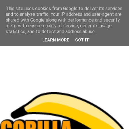
This site uses cookies from Google to deliver its services
and to analyze traffic. Your IP address and user-agent are
shared with Google along with performance and security
metrics to ensure quality of service, generate usage
statistics, and to detect and address abuse.
LEARN MORE
GOT IT