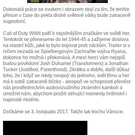
Dokonalá práce se zvukem i obrazem stojí za tím, že tenhle
přesun v čase do pekla druhé světové války bude zatraceně
sugestivní.
Call of Duty WWII patří k nejsilnějším značkám ve světě her.
Tentokrát se přeneseme do let 1944-45 a zažijeme doslova
na vlastní kůži, jaké to bylo bojovat proti náckům. Trailer si v
ničem nezadá se Spielbergovým Zachraňte vojína Ryana,
dokonce ho možná i překonává. A mezi herci vám nejspíš
budou povědomí Josh Duhamel (Transformers) a Jonathan
Tucker (Justified, Parenthood). Zkrátka a dobře, další důkaz
toho, že i když se nikdy nespojí do jednoho, svět filmu a her
má k sobě zatraceně blízko - alespoň ve schopnosti přenést
nás prostřednictvím audiovizuálního ztvárnění kamkoli a
umožnit nám, abychom prožili strhující momenty hrdinství i
naprosté mizérie.
Dočkáme se 3. listopadu 2017. Takže tak trochu Vánoce.