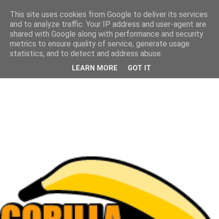
This site uses cookies from Google to deliver its services
and to analyze traffic. Your IP address and user-agent are
shared with Google along with performance and security
metrics to ensure quality of service, generate usage
statistics, and to detect and address abuse.
LEARN MORE
GOT IT