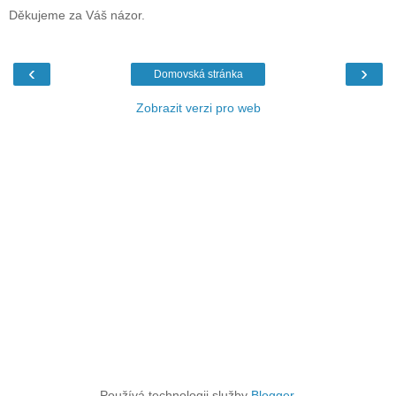
Děkujeme za Váš názor.
‹
›
Domovská stránka
Zobrazit verzi pro web
Používá technologii služby
Blogger
.