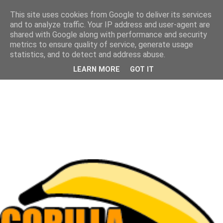
This site uses cookies from Google to deliver its services
and to analyze traffic. Your IP address and user-agent are
shared with Google along with performance and security
metrics to ensure quality of service, generate usage
statistics, and to detect and address abuse.
LEARN MORE
GOT IT