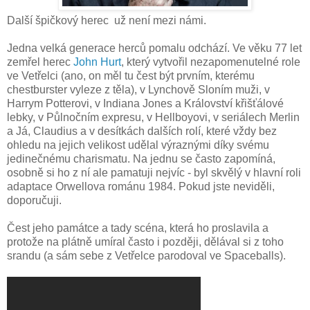
Další špičkový herec už není mezi námi.
Jedna velká generace herců pomalu odchází. Ve věku 77 let
zemřel herec
John Hurt
, který vytvořil nezapomenutelné role
ve Vetřelci (ano, on měl tu čest být prvním, kterému
chestburster vyleze z těla), v Lynchově Sloním muži, v
Harrym Potterovi, v Indiana Jones a Království křišťálové
lebky, v Půlnočním expresu, v Hellboyovi, v seriálech Merlin
a Já, Claudius a v desítkách dalších rolí, které vždy bez
ohledu na jejich velikost udělal výraznými díky svému
jedinečnému charismatu. Na jednu se často zapomíná,
osobně si ho z ní ale pamatuji nejvíc - byl skvělý v hlavní roli
adaptace Orwellova románu 1984. Pokud jste neviděli,
doporučuji.
Čest jeho památce a tady scéna, která ho proslavila a
protože na plátně umíral často i později, dělával si z toho
srandu (a sám sebe z Vetřelce parodoval ve Spaceballs).