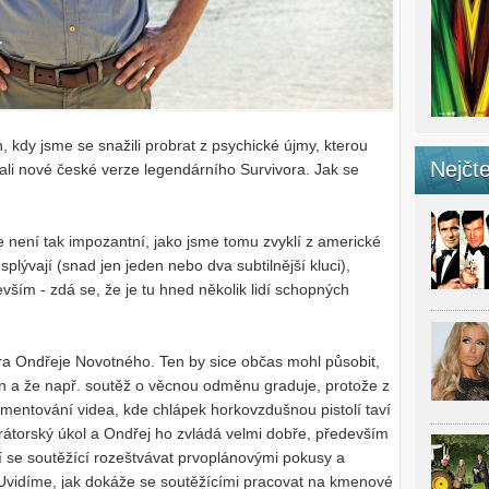
kdy jsme se snažili probrat z psychické újmy, kterou
Nejčte
ali nové české verze legendárního Survivora. Jak se
ce není tak impozantní, jako jsme tomu zvyklí z americké
splývají (snad jen jeden nebo dva subtilnější kluci),
vším - zdá se, že je tu hned několik lidí schopných
a Ondřeje Novotného. Ten by sice občas mohl působit,
n a že např. soutěž o věcnou odměnu graduje, protože z
omentování videa, kde chlápek horkovzdušnou pistolí taví
rátorský úkol a Ondřej ho zvládá velmi dobře, především
í se soutěžící rozeštvávat prvoplánovými pokusy a
. Uvidíme, jak dokáže se soutěžícími pracovat na kmenové