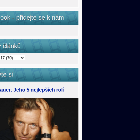
ook - přidejte se k nám
v článků
te si
uer: Jeho 5 nejlepších rolí