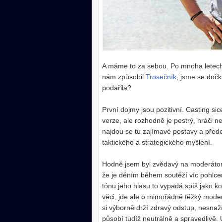
A máme to za sebou. Po mnoha letech, 
nám způsobil
Trosečník
, jsme se dočk
podařila?
První dojmy jsou pozitivní. Casting si
verze, ale rozhodně je pestrý, hráči ne
najdou se tu zajímavé postavy a přede
taktického a strategického myšlení.
Hodně jsem byl zvědavý na moderátor
že je děním během soutěží víc pohlce
tónu jeho hlasu to vypadá spíš jako k
věci, jde ale o mimořádně těžký mode
si výborně drží zdravý odstup, nesnaž
působí tudíž neutrálně a spravedlivě