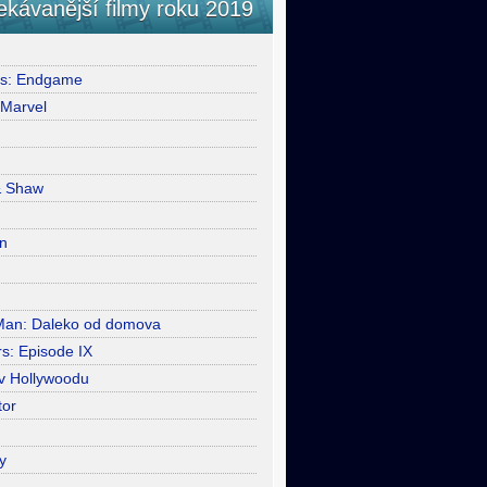
ekávanější filmy roku 2019
rs: Endgame
 Marvel
& Shaw
n
Man: Daleko od domova
s: Episode IX
 v Hollywoodu
tor
y