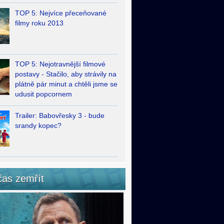
TOP 5: Nejvíce přeceňované
filmy roku 2013
TOP 5: Nejotravnější filmové
postavy - Stačilo, aby strávily na
plátně pár minut a chtěli jsme se
udusit popcornem
Trailer: Babovřesky 3 - bude
srandy kopec?
čas zemřít