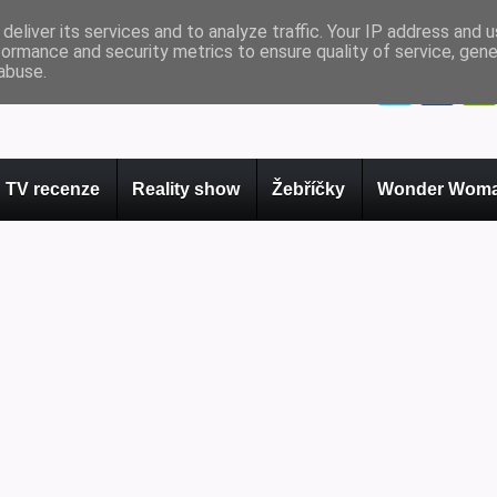
deliver its services and to analyze traffic. Your IP address and 
formance and security metrics to ensure quality of service, gen
abuse.
TV recenze
Reality show
Žebříčky
Wonder Woma