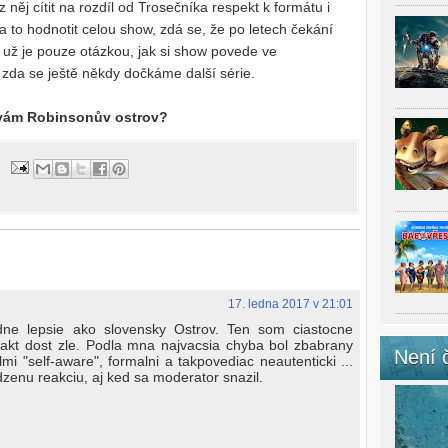
něj cítit na rozdíl od Trosečníka respekt k formátu i
na to hodnotit celou show, zdá se, že po letech čekání
 už je pouze otázkou, jak si show povede ve
, zda se ještě někdy dočkáme další série.
e vám Robinsonův ostrov?
17. ledna 2017 v 21:01
dne lepsie ako slovensky Ostrov. Ten som ciastocne
 fakt dost zle. Podla mna najvacsia chyba bol zbabrany
Není 
elmi "self-aware", formalni a takpovediac neautenticki ...
odzenu reakciu, aj ked sa moderator snazil.