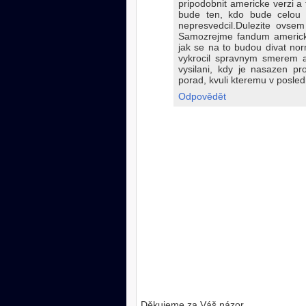
pripodobnit americke verzi a
bude ten, kdo bude celou 
nepresvedcil.Dulezite ovse
Samozrejme fandum americke 
jak se na to budou divat nor
vykrocil spravnym smerem 
vysilani, kdy je nasazen pr
porad, kvuli kteremu v posledn
Odpovědět
Děkujeme za Váš názor.