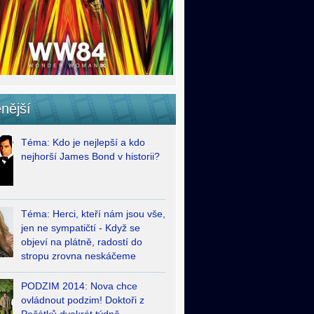
nější
Téma: Kdo je nejlepší a kdo
nejhorší James Bond v historii?
Téma: Herci, kteří nám jsou vše,
jen ne sympatičtí - Když se
objeví na plátně, radostí do
stropu zrovna neskáčeme
PODZIM 2014: Nova chce
ovládnout podzim! Doktoři z