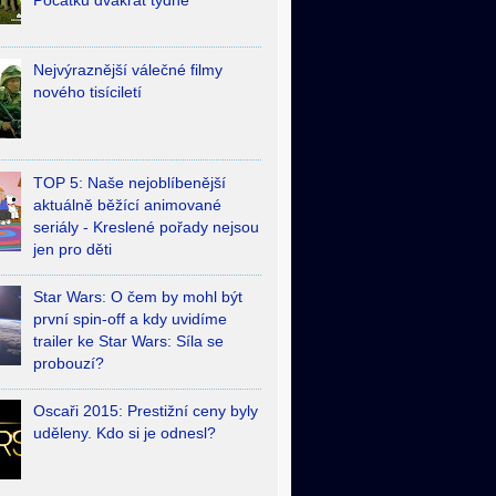
Počátků dvakrát týdně
Nejvýraznější válečné filmy
nového tisíciletí
TOP 5: Naše nejoblíbenější
aktuálně běžící animované
seriály - Kreslené pořady nejsou
jen pro děti
Star Wars: O čem by mohl být
první spin-off a kdy uvidíme
trailer ke Star Wars: Síla se
probouzí?
Oscaři 2015: Prestižní ceny byly
uděleny. Kdo si je odnesl?