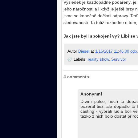
Výsledek je každopádně podařený, je z 
jeho náročnosti a i když je ještě brzy 
jsme se konečně dočkali nápravy. Teď
sledovanosti. Ta totiž rozhodne o tom
Jak jste byli spokojení vy? Líbí s
Autor
Diesel
at
1/16/2017 11:46:00 odp.
Labels:
reality show
,
Survivor
4 comments:
Anonymní
Drzim palce, nech to dopa
pozeral tiez, ale dopadlo to
casting - vybrati ludia boli v
tazko z nich bolo dostat prir