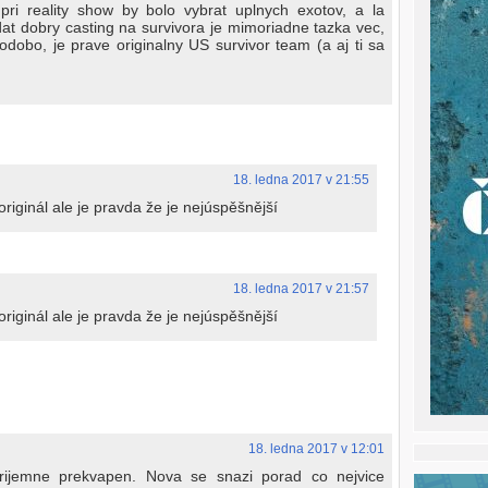
ri reality show by bolo vybrat uplnych exotov, a la
dat dobry casting na survivora je mimoriadne tazka vec,
odobo, je prave originalny US survivor team (a aj ti sa
18. ledna 2017 v 21:55
originál ale je pravda že je nejúspěšnější
18. ledna 2017 v 21:57
originál ale je pravda že je nejúspěšnější
18. ledna 2017 v 12:01
prijemne prekvapen. Nova se snazi porad co nejvice