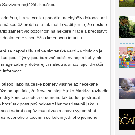
 Survivora nejtěžší zkouškou.
o odměnu, i ta se vcelku podařila, nechyběly dokonce ani
jak má soutěž probíhat a tak mohlo vadit jen to, že nešlo o
řilo zaměřit víc pozornost na některé hráče a představit
me dostaneme v soutěži o kmenovou imunitu.
teré se nepodařily ani ve slovenské verzi - v titulcích je
kud jsou. Týmy jsou barevně odlišeny nejen buffy, ale
 image záběry, dotvářející náladu a umožňující divákům
né informace.
v působí jako na české poměry vlastně až nečekaně
že potopit fakt, že Nova se stejně jako Markíza rozhodla
ché díly končící soutěží o odměnu tak budou postrádat
 hrozí tak postupný pokles zábavnosti stejně jako u
utnosti nabrat stopáž musel zas a znovu vypomáhat
už řečeného a točením se kolem jednoho jediného