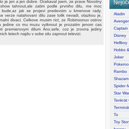
Nejoč
 to je jen a jen dobre. Ocekaval jsem, ze prave Novotny
show tahnout,ale zatim podle prvniho dilu, me moc
m bude,az jak se projevi predevsim u kmenove rady.
Aladin
verze natahovani dilu zase tolik nevadi, otazkou je,
malni divaci. Celkove musim rict, ze Robinsonuv ostrov
Avenge
a jedine co mu muzu vytknout je prozatim jenom cas
Captain
oti premierovym dilum Ano,sefe, coz je zrovna jediny
ich letech najdu v sobe silu zapnout televizi.
Disney
Hellboy
Hobbs 
Joker
Pokemo
Rambo
Shazam
Spider-
Star War
Tenkrát
Terminá
To
Toy Stor