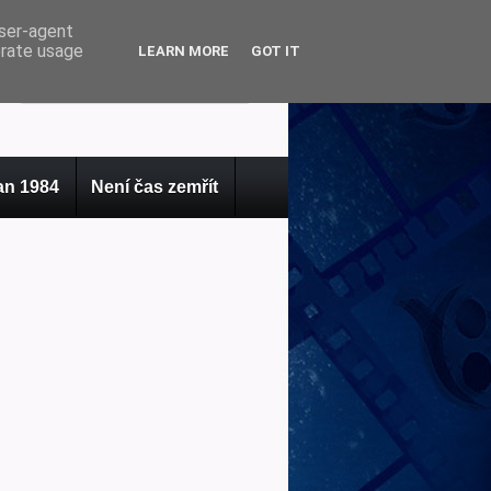
user-agent
erate usage
LEARN MORE
GOT IT
n 1984
Není čas zemřít