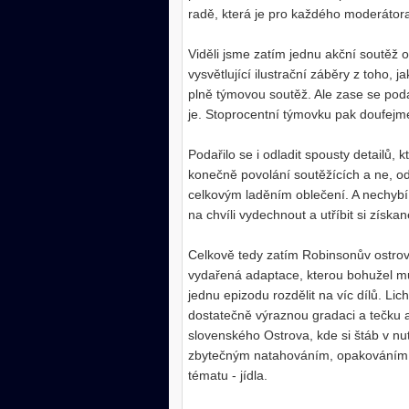
radě, která je pro každého moderátora
Viděli jsme zatím jednu akční soutěž 
vysvětlující ilustrační záběry z toho, 
plně týmovou soutěž. Ale zase se poda
je. Stoprocentní týmovku pak doufej
Podařilo se i odladit spousty detailů, k
konečně povolání soutěžících a ne, od
celkovým laděním oblečení. A nechybí
na chvíli vydechnout a utříbit si získa
Celkově tedy zatím Robinsonův ostro
vydařená adaptace, kterou bohužel mů
jednu epizodu rozdělit na víc dílů. Li
dostatečně výraznou gradaci a tečku a
slovenského Ostrova, kde si štáb v n
zbytečným natahováním, opakováním 
tématu - jídla.