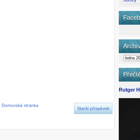
horory
Faceb
Archí
Přečtě
Rutger Ha
Domovská stránka
Starší příspěvek