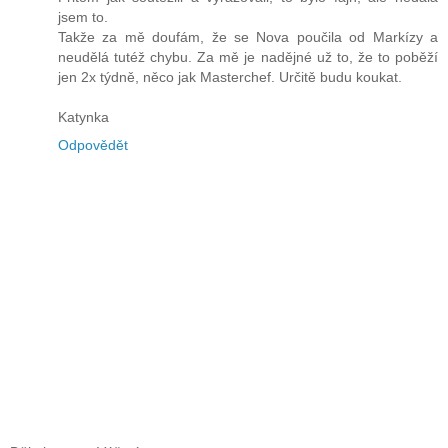
jsem to.
Takže za mě doufám, že se Nova poučila od Markízy a
neudělá tutéž chybu. Za mě je nadějné už to, že to poběží
jen 2x týdně, něco jak Masterchef. Určitě budu koukat.
Katynka
Odpovědět