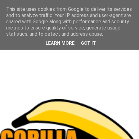
This site uses cookies from Google to deliver its services
and to analyze traffic. Your IP address and user-agent are
shared with Google along with performance and security
metrics to ensure quality of service, generate usage
statistics, and to detect and address abuse.
LEARN MORE
GOT IT