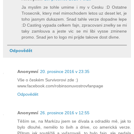
Ja myslim ze tohle umime i my v Cesku :D Ostatne
Trosecnik, ktery mel mimochodem letos uz deset let, je
toho jasnym dukazem. Snad tahle verze dopadne lepe
:D Casting vypada celkem fajn, zpracovani znelky se mi
taky zamlouva a jeste vic se mi libi vysse zminene
promo. Snad jen to logo mi prijde takove dost divne.
Odpovědět
Anonymní
20. prosince 2016 v 23:35
Vše o českém Survivorovi zde :)
www.facebook.com/robinsonuvostrovfanpage
Odpovědět
Anonymní
26. prosince 2016 v 12:55
Těším se, na Markízu jsem se dívala a odradilo mě, jak to
bylo dlouhé, nemělo to švih a drive, co americká verze.
Přitom jak soutěžili a vyřazovali, to bylo fajn, ale nedala