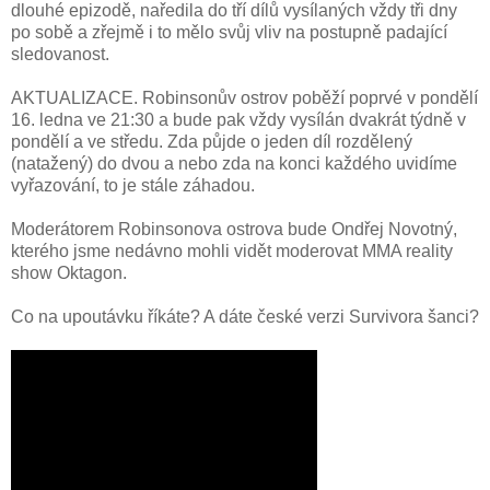
dlouhé epizodě, naředila do tří dílů vysílaných vždy tři dny
po sobě a zřejmě i to mělo svůj vliv na postupně padající
sledovanost.
AKTUALIZACE. Robinsonův ostrov poběží poprvé v pondělí
16. ledna ve 21:30 a bude pak vždy vysílán dvakrát týdně v
pondělí a ve středu. Zda půjde o jeden díl rozdělený
(natažený) do dvou a nebo zda na konci každého uvidíme
vyřazování, to je stále záhadou.
Moderátorem Robinsonova ostrova bude Ondřej Novotný,
kterého jsme nedávno mohli vidět moderovat MMA reality
show Oktagon.
Co na upoutávku říkáte? A dáte české verzi Survivora šanci?