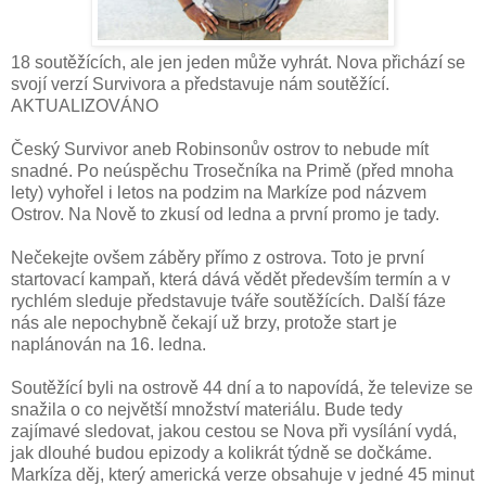
18 soutěžících, ale jen jeden může vyhrát. Nova přichází se
svojí verzí Survivora a představuje nám soutěžící.
AKTUALIZOVÁNO
Český Survivor aneb Robinsonův ostrov to nebude mít
snadné. Po neúspěchu Trosečníka na Primě (před mnoha
lety) vyhořel i letos na podzim na Markíze pod názvem
Ostrov. Na Nově to zkusí od ledna a první promo je tady.
Nečekejte ovšem záběry přímo z ostrova. Toto je první
startovací kampaň, která dává vědět především termín a v
rychlém sleduje představuje tváře soutěžících. Další fáze
nás ale nepochybně čekají už brzy, protože start je
naplánován na 16. ledna.
Soutěžící byli na ostrově 44 dní a to napovídá, že televize se
snažila o co největší množství materiálu. Bude tedy
zajímavé sledovat, jakou cestou se Nova při vysílání vydá,
jak dlouhé budou epizody a kolikrát týdně se dočkáme.
Markíza děj, který americká verze obsahuje v jedné 45 minut