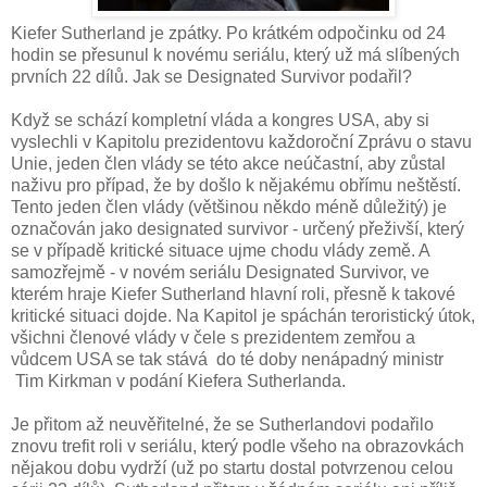
Kiefer Sutherland je zpátky. Po krátkém odpočinku od 24
hodin se přesunul k novému seriálu, který už má slíbených
prvních 22 dílů. Jak se Designated Survivor podařil?
Když se schází kompletní vláda a kongres USA, aby si
vyslechli v Kapitolu prezidentovu každoroční Zprávu o stavu
Unie, jeden člen vlády se této akce neúčastní, aby zůstal
naživu pro případ, že by došlo k nějakému obřímu neštěstí.
Tento jeden člen vlády (většinou někdo méně důležitý) je
označován jako designated survivor - určený přeživší, který
se v případě kritické situace ujme chodu vlády země. A
samozřejmě - v novém seriálu Designated Survivor, ve
kterém hraje Kiefer Sutherland hlavní roli, přesně k takové
kritické situaci dojde. Na Kapitol je spáchán teroristický útok,
všichni členové vlády v čele s prezidentem zemřou a
vůdcem USA se tak stává do té doby nenápadný ministr
Tim Kirkman v podání Kiefera Sutherlanda.
Je přitom až neuvěřitelné, že se Sutherlandovi podařilo
znovu trefit roli v seriálu, který podle všeho na obrazovkách
nějakou dobu vydrží (už po startu dostal potvrzenou celou