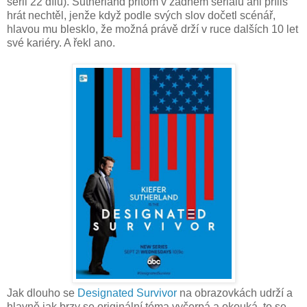
sérii 22 dílů). Sutherland přitom v žádném seriálu ani příliš
hrát nechtěl, jenže když podle svých slov dočetl scénář,
hlavou mu blesklo, že možná právě drží v ruce dalších 10 let
své kariéry. A řekl ano.
Jak dlouho se
Designated Survivor
na obrazovkách udrží a
hlavně jak brzy se originální téma vyčerpá a okouká, to se