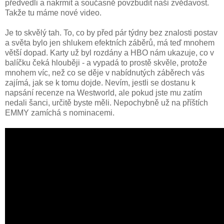
předvedli a nakrmit a současně povzbudit naši zvědavost.
Takže tu máme nové video.
Je to skvělý tah. To, co by před pár týdny bez znalosti postav
a světa bylo jen shlukem efektních záběrů, má teď mnohem
větší dopad. Karty už byl rozdány a HBO nám ukazuje, co v
balíčku čeká hlouběji - a vypadá to prostě skvěle, protože
mnohem víc, než co se děje v nabídnutých záběrech vás
zajímá, jak se k tomu dojde. Nevím, jestli se dostanu k
napsání recenze na Westworld, ale pokud jste mu zatím
nedali šanci, určitě byste měli. Nepochybně už na příštích
EMMY zamíchá s nominacemi.