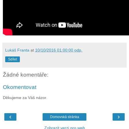
Lukáš Franta
at
10/10/2016 01:00:00 odp.
Sdílet
Žádné komentáře:
Okomentovat
Děkujeme za Váš názor.
‹
›
Domovská stránka
Zobrazit verzi pro web