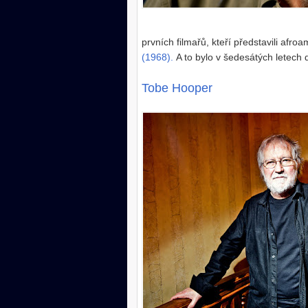
prvních filmařů, kteří představili afro
(1968).
A to bylo v šedesátých letech 
Tobe Hooper