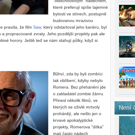
"oldschoolovým" nádechem,
které preferují spíše tajemné
bytosti ve stínech, postupně
budovanou mrazivou
e pravda, že film
Saw
, který odstartoval jeho kariéru, byl
ěh a propracované zvraty. Jeho pozdější projekty pak ale
bivé horory. Ještě teď se nám stahují půlky, když si
Bůhví, zda by byli zombíci
tak oblíbení, kdyby nebylo
Romera. Bez přehánění jde
o zakladatel zombie žánru.
Přinesl několik filmů, ve
Není 
kterých se oživlé mrtvoly
prohánějí, ale nešlo jen o
krvavé apokalyptické
projekty, Romerova "dítka"
mají často nádech