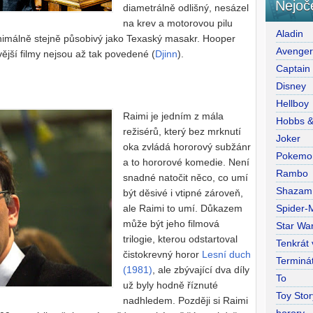
Nejoč
diametrálně odlišný, nesázel
na krev a motorovou pilu
Aladin
minimálně stejně působivý jako Texaský masakr. Hooper
Avenge
ější filmy nejsou až tak povedené (
Djinn
).
Captain
Disney
Hellboy
Raimi je jedním z mála
Hobbs 
režisérů, který bez mrknutí
Joker
oka zvládá hororový subžánr
Pokemo
a to hororové komedie. Není
Rambo
snadné natočit něco, co umí
Shazam
být děsivé i vtipné zároveň,
Spider-
ale Raimi to umí. Důkazem
může být jeho filmová
Star War
trilogie, kterou odstartoval
Tenkrát
čistokrevný horor
Lesní duch
Terminá
(1981)
, ale zbývající dva díly
To
už byly hodně říznuté
Toy Stor
nadhledem. Později si Raimi