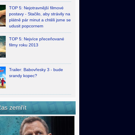
TOP 5: Nejotravnější filmové
postavy - Stačilo, aby strávily na
plátně pár minut a chtěli jsme se
udusit popcornem
TOP 5: Nejvíce přeceňované
filmy roku 2013
Trailer: Babovřesky 3 - bude
srandy kopec?
čas zemřít