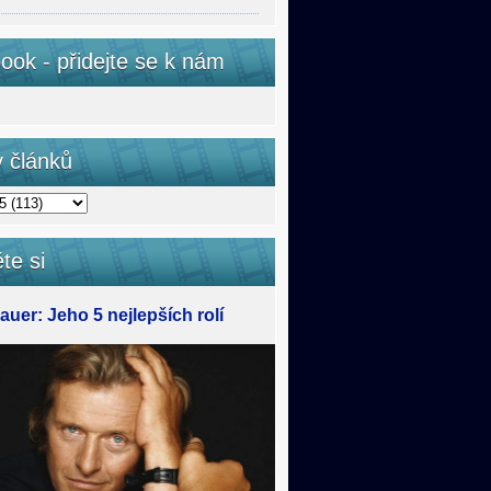
ook - přidejte se k nám
v článků
te si
uer: Jeho 5 nejlepších rolí