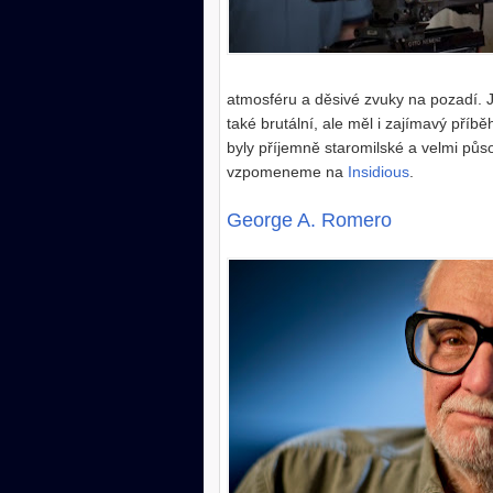
atmosféru a děsivé zvuky na pozadí. J
také brutální, ale měl i zajímavý příb
byly příjemně staromilské a velmi půso
vzpomeneme na
Insidious
.
George A. Romero