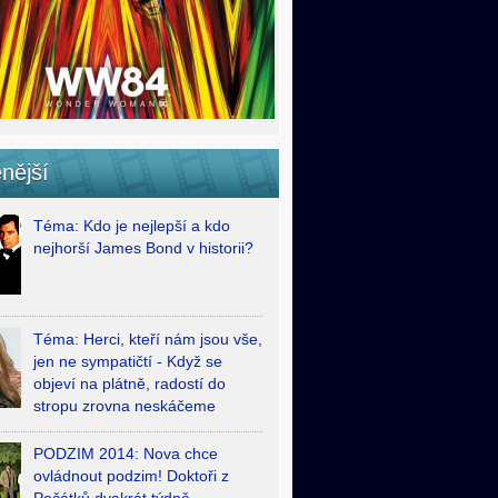
nější
Téma: Kdo je nejlepší a kdo
nejhorší James Bond v historii?
Téma: Herci, kteří nám jsou vše,
jen ne sympatičtí - Když se
objeví na plátně, radostí do
stropu zrovna neskáčeme
PODZIM 2014: Nova chce
ovládnout podzim! Doktoři z