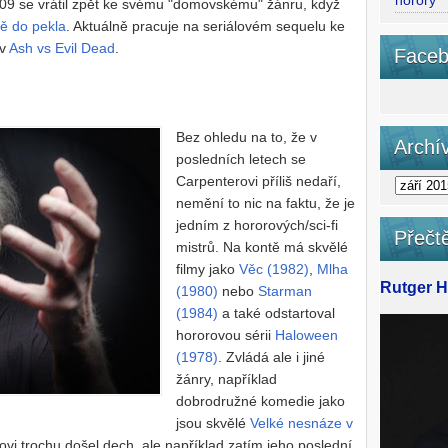
horory
09 se vrátil zpět ke svému "domovskému" žánru, když
ě do pekla
. Aktuálně pracuje na seriálovém sequelu ke
ev
Ash vs Evil Dead
.
Faceb
Bez ohledu na to, že v
Archí
posledních letech se
Carpenterovi příliš nedaří,
nemění to nic na faktu, že je
jedním z hororových/sci-fi
Přečtě
mistrů. Na kontě má skvělé
filmy jako
Věc (1982)
,
Mlha
Rutger Ha
(1980)
nebo
Starman
(1984)
a také odstartoval
hororovou sérii
Haloween
(1978)
. Zvládá ale i jiné
žánry, například
dobrodružné komedie jako
jsou skvělé
Velké nesnáze v
rovi trochu došel dech, ale například zatím jeho poslední