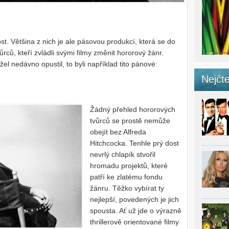
t. Většina z nich je ale pásovou produkcí, která se do
ůrců, kteří zvládli svými filmy změnit hororový žánr.
žel nedávno opustil, to byli například tito pánové:
Nejčte
Žádný přehled hororových
tvůrců se prostě nemůže
obejít bez Alfreda
Hitchcocka. Tenhle prý dost
nevrlý chlapík stvořil
hromadu projektů, které
patří ke zlatému fondu
žánru. Těžko vybírat ty
nejlepší, povedených je jich
spousta. Ať už jde o výrazně
thrillerově orientované filmy