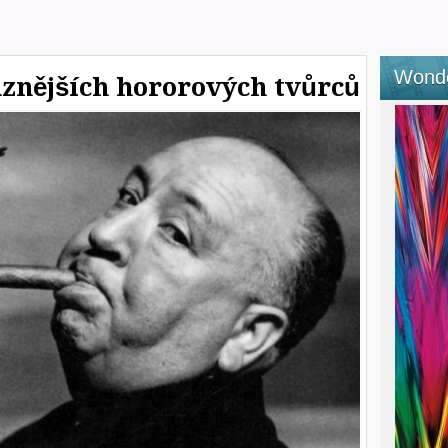
Wond
aznějších hororových tvůrců