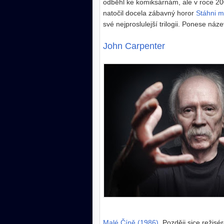
odběhl ke komiksárnám, ale v roce 20
natočil docela zábavný horor
Stáhni m
své nejproslulejší trilogii. Ponese náz
John Carpenter
Malé Číně (1986)
. Později sice režisé