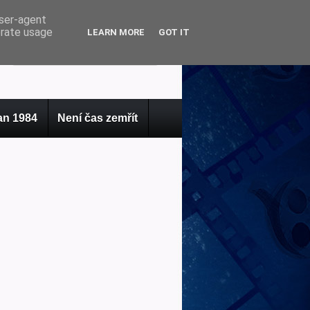
user-agent
erate usage
LEARN MORE
GOT IT
n 1984
Není čas zemřít