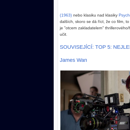
(1963)
nebo klasiku nad klasiky
Psych
dalších, skoro se dá říct, že co film, 
je "otcem zakladatelem" thrillerového
učit.
SOUVISEJÍCÍ: TOP 5: NEJ
James Wan