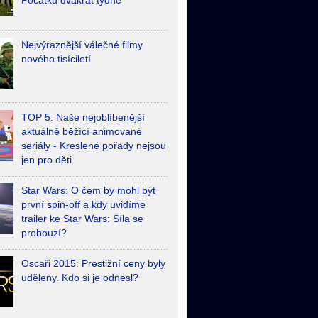
Počátků dvakrát týdně
Nejvýraznější válečné filmy
nového tisíciletí
TOP 5: Naše nejoblíbenější
aktuálně běžící animované
seriály - Kreslené pořady nejsou
jen pro děti
Star Wars: O čem by mohl být
první spin-off a kdy uvidíme
trailer ke Star Wars: Síla se
probouzí?
Oscaři 2015: Prestižní ceny byly
uděleny. Kdo si je odnesl?