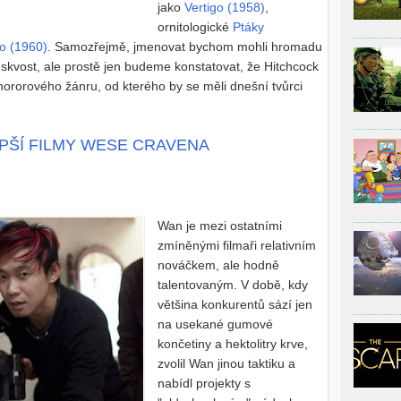
jako
Vertigo (1958)
,
ornitologické
Ptáky
o (1960)
. Samozřejmě, jmenovat bychom mohli hromadu
to skvost, ale prostě jen budeme konstatovat, že Hitchcock
/hororového žánru, od kterého by se měli dnešní tvůrci
LEPŠÍ FILMY WESE CRAVENA
Wan je mezi ostatními
zmíněnými filmaři relativním
nováčkem, ale hodně
talentovaným. V době, kdy
většina konkurentů sází jen
na usekané gumové
končetiny a hektolitry krve,
zvolil Wan jinou taktiku a
nabídl projekty s