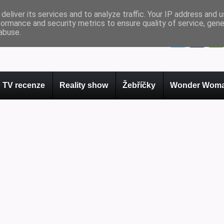
deliver its services and to analyze traffic. Your IP address and 
formance and security metrics to ensure quality of service, gen
abuse.
TV recenze
Reality show
Žebříčky
Wonder Woma