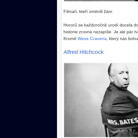
Filmaři, kteří změnili žánr.
Hororů se každoročně urodí docela dos
historie zrovna nezapíše. Je ale pár tv
Kromě
Wese Cravena
, který nás bohu
Alfred Hitchcock