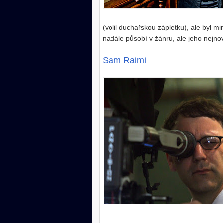
(volil duchařskou zápletku), ale byl 
nadále působí v žánru, ale jeho nejnov
Sam Raimi