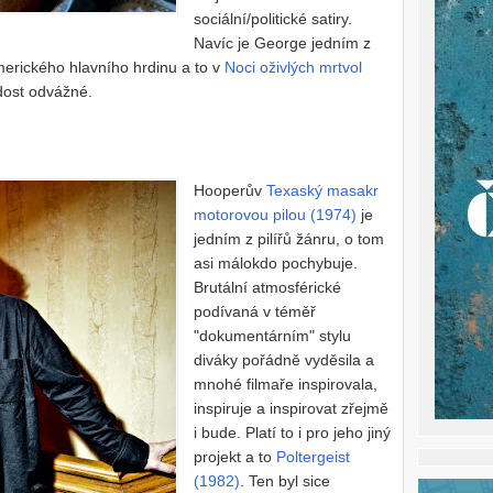
sociální/politické satiry.
Navíc je George jedním z
amerického hlavního hrdinu a to v
Noci oživlých mrtvol
dost odvážné.
Hooperův
Texaský masakr
motorovou pilou (1974)
je
jedním z pilířů žánru, o tom
asi málokdo pochybuje.
Brutální atmosférické
podívaná v téměř
"dokumentárním" stylu
diváky pořádně vyděsila a
mnohé filmaře inspirovala,
inspiruje a inspirovat zřejmě
i bude. Platí to i pro jeho jiný
projekt a to
Poltergeist
(1982)
. Ten byl sice