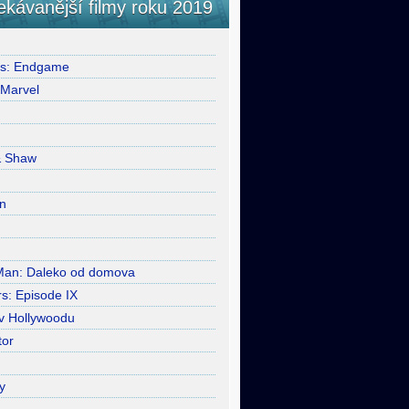
ekávanější filmy roku 2019
rs: Endgame
 Marvel
& Shaw
n
Man: Daleko od domova
s: Episode IX
 v Hollywoodu
tor
y