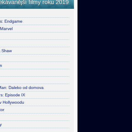
ekávanější filmy roku 2019
rs: Endgame
 Marvel
& Shaw
n
Man: Daleko od domova
s: Episode IX
 v Hollywoodu
tor
y