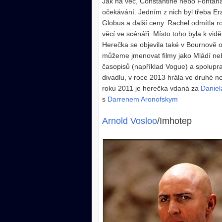
Jak na věc, Constantine nebo Fontána. 
očekávání. Jedním z nich byl třeba Er
Globus a další ceny. Rachel odmítla rol
věcí ve scénáři. Místo toho byla k vi
Herečka se objevila také v Bournově
můžeme jmenovat filmy jako Mládí ne
časopisů (například Vogue) a spolupra
divadlu, v roce 2013 hrála ve druhé 
roku 2011 je herečka vdaná za
Daniel
s
Darrenem Aronofskym
Arnold Vosloo
/Imhotep