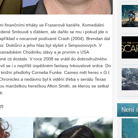
ími finančními trháky ve Fraserově kariéře. Komediální
ovedené Smlouvě s ďáblem, ale dařilo se mu i pokud jde o
 například v oscarové podívané Crash (2004). Brendan dal
bs: Doktůrci a jeho hlas byl slyšet v Simpsonových. V
 kanadském Chodníku slávy a je prvním v USA
 cti dostalo. V roce 2008 se vrátil do dobrodružného
il se i v nepříliš úspěšném fantasy Inkoustové srdce. Do
a knižní předlohy Cornelia Funke. Cameo měl herec v G.I.
ronicles a nedávno byl k vidění třeba v seriálu Texas
ou manželkou herečkou Afton Smith, se kterou se setkal
ti.
an
Není 