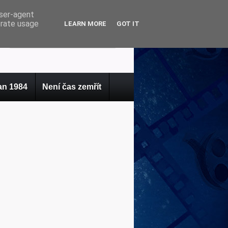
user-agent
erate usage
LEARN MORE
GOT IT
n 1984
Není čas zemřít