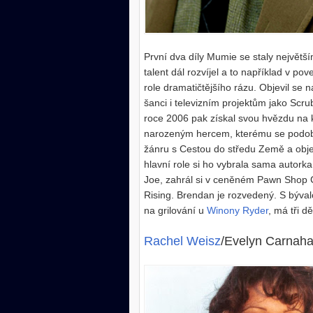
První dva díly Mumie se staly největš
talent dál rozvíjel a to například v p
role dramatičtějšího rázu. Objevil se
šanci i televizním projektům jako Scru
roce 2006 pak získal svou hvězdu na
narozeným hercem, kterému se podobné
žánru s Cestou do středu Země a objev
hlavní role si ho vybrala sama autork
Joe, zahrál si v ceněném Pawn Shop Ch
Rising. Brendan je rozvedený. S býval
na grilování u
Winony Ryder
, má tři dě
Rachel Weisz
/Evelyn Carnah