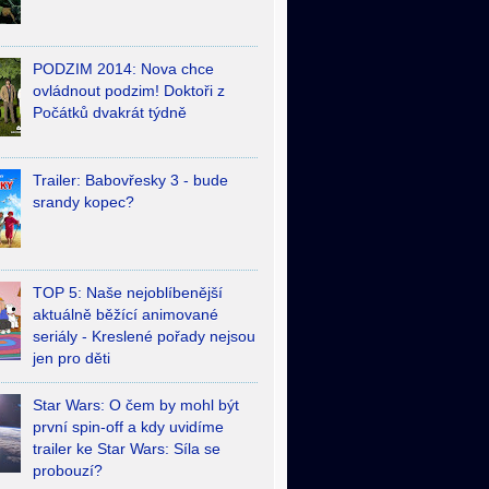
PODZIM 2014: Nova chce
ovládnout podzim! Doktoři z
Počátků dvakrát týdně
Trailer: Babovřesky 3 - bude
srandy kopec?
TOP 5: Naše nejoblíbenější
aktuálně běžící animované
seriály - Kreslené pořady nejsou
jen pro děti
Star Wars: O čem by mohl být
první spin-off a kdy uvidíme
trailer ke Star Wars: Síla se
probouzí?