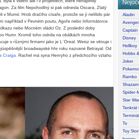
Byla k vidění ale i v projektech, které nenaplnily
Nejoč
agon. Za film Nepohodlný si pak odnesla Oscara, Zlatý
i v Mumii: Hrob dračího císaře, protože se jí nelíbilo pár
Aladin
dění například v Pevném poutu, Agoře nebo Informátorce.
Avenge
 odkazu nebo Mocném vládci Oz. Z poslední doby
Captain
bo Humr. Kromě toho oslnila na obálkách mnoha
Disney
cuje s různými firmami jako je L´Oreal. Weisz se věnuje i
Hellboy
nejúspěšnější broadwayské hře roku nazvané Betrayal. Od
Hobbs 
a Craiga
. Rachel má syna Henryho z předchozího vztahu
Joker
Pokemo
Rambo
Shazam
Spider-
Star War
Tenkrát
Terminá
To
Toy Stor
horory