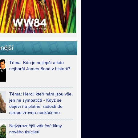
nější
Téma: Kdo je nejlepší a kdo
nejhorší James Bond v historii?
Téma: Herci, kteří nám jsou vše,
jen ne sympatičtí - Když se
objeví na plátně, radostí do
stropu zrovna neskáčeme
Nejvýraznější válečné filmy
nového tisíciletí