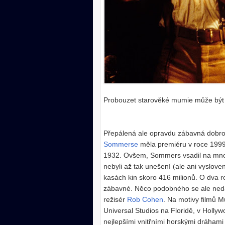
Probouzet starověké mumie může být
Přepálená ale opravdu zábavná dobr
Sommerse
měla premiéru v roce 1999
1932. Ovšem, Sommers vsadil na mnohem
nebyli až tak unešení (ale ani vyslove
kasách kin skoro 416 milionů. O dva r
zábavné. Něco podobného se ale nedá
režisér
Rob Cohen
. Na motivy filmů M
Universal Studios na Floridě, v Holly
nejlepšími vnitřními horskými dráhami 