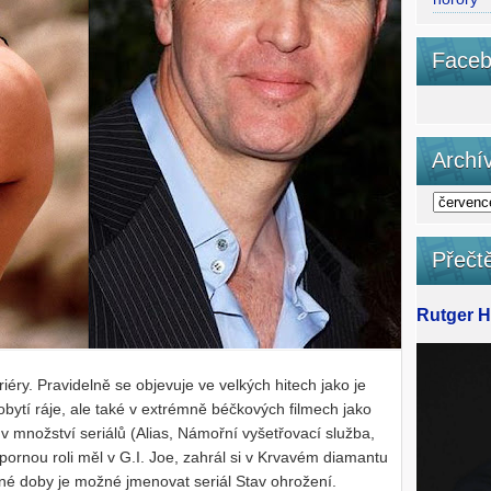
Faceb
Archí
Přečtě
Rutger Ha
éry. Pravidelně se objevuje ve velkých hitech jako je
ytí ráje, ale také v extrémně béčkových filmech jako
v množství seriálů (Alias, Námořní vyšetřovací služba,
Zápornou roli měl v G.I. Joe, zahrál si v Krvavém diamantu
ávné doby je možné jmenovat seriál Stav ohrožení.