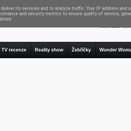
deliver its services and to analyze traffic. Your IP address and 
formance and security metrics to ensure quality of service, gen
abuse.
TV recenze
Reality show
Žebříčky
Wonder Woma