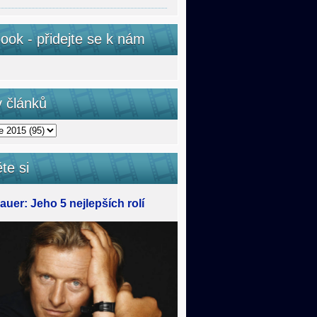
ook - přidejte se k nám
v článků
te si
uer: Jeho 5 nejlepších rolí