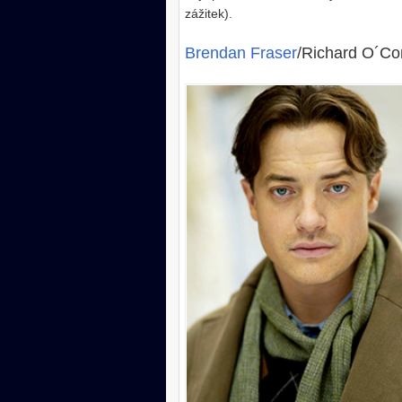
zážitek).
Brendan Fraser
/Richard O´Co