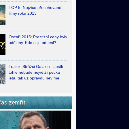
TOP 5: Nejvíce přeceňované
filmy roku 2013
Oscaři 2015: Prestižní ceny byly
uděleny. Kdo si je odnesl?
Trailer: Strážci Galaxie - Jestli
tohle nebude největší pecka
léta, tak už opravdu nevíme
čas zemřít