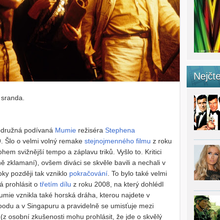
Nejčte
 sranda.
odružná podívaná
Mumie
režiséra
Stephena
. Šlo o velmi volný remake
stejnojmenného filmu
z roku
 svižnější tempo a záplavu triků. Vyšlo to. Kritici
ně zklamaní), ovšem diváci se skvěle bavili a nechali v
oky později tak vzniklo
pokračování
. To bylo také velmi
 prohlásit o
třetím dílu
z roku 2008, na který dohlédl
umie vznikla také horská dráha, kterou najdete v
woodu a v Singapuru a pravidelně se umisťuje mezi
(z osobní zkušenosti mohu prohlásit, že jde o skvělý