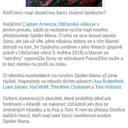
Kteří herci mají skutečnou šanci ztvárnit Spideyho?
Natáčení
Captain America: Občanská válka
je v
plném proudu, takže je nezbytné rychle najít nového
představitele Spider-Mana. O toho se sice dosud staralo
Sony, ale jak už víte, před nějakou dobou se s ním Marvel
dohodl na tom, že Spideyho uvidíme v jeho filmech (poprvé
právě v Občanské válce 5. května 2016) a Marvel za
"odměnu" vypomůže Sony se sólovkami Pavoučího muže a
to bez nároku na podíl na zisku.
O několika kandidátech na nového Spider-Mana už jsme
slyšeli. Naposledy se mluvilo těchto pánech:
Asa Butterfield
,
Liam James
,
Nat Wolff
,
Timothée Chalamet
a
Tom Holland.
Ovšem, kamerových zkoušek, které proběhly před pár
hodinami v Atlantě, se nakonec zúčastnili jen dva ze
zmíněných mladíku a to Asa a Tom. K nim se přidala čtveřice
dalších herců, kteří mají také šanci navléknout kostým
Spider-Mana.