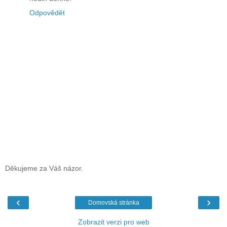
Odpovědět
Děkujeme za Váš názor.
‹
›
Domovská stránka
Zobrazit verzi pro web