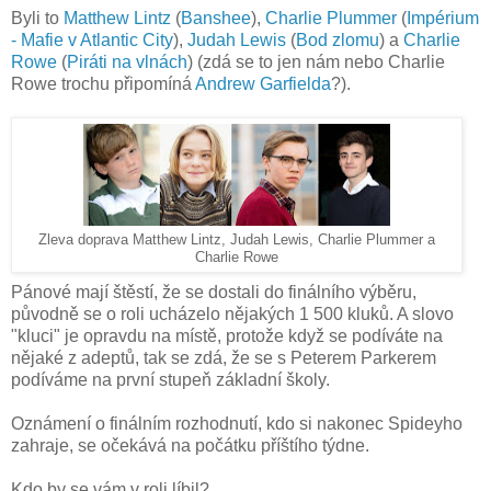
Byli to
Matthew Lintz
(
Banshee
),
Charlie Plummer
(
Impérium
- Mafie v Atlantic City
),
Judah Lewis
(
Bod zlomu
) a
Charlie
Rowe
(
Piráti na vlnách
) (zdá se to jen nám nebo Charlie
Rowe trochu připomíná
Andrew Garfielda
?).
Zleva doprava Matthew Lintz, Judah Lewis, Charlie Plummer a
Charlie Rowe
Pánové mají štěstí, že se dostali do finálního výběru,
původně se o roli ucházelo nějakých 1 500 kluků. A slovo
"kluci" je opravdu na místě, protože když se podíváte na
nějaké z adeptů, tak se zdá, že se s Peterem Parkerem
podíváme na první stupeň základní školy.
Oznámení o finálním rozhodnutí, kdo si nakonec Spideyho
zahraje, se očekává na počátku příštího týdne.
Kdo by se vám v roli líbil?