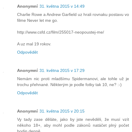
Anonymní
31. května 2015 v 14:49
Charlie Rowe a Andrew Garfield uz hrali rovnaku postavu vo
filme Never let me go.
http://www.csfd.cz/film/255017-neopoustej-me/
A uz mal 19 rokov.
Odpovědět
Anonymní
31. května 2015 v 17:29
Nemám nic proti mladšímu Spidermanovi, ale tohle už je
trochu přehnané. Některým je podle fotky tak 10, ne? :-)
Odpovědět
Anonymní
31. května 2015 v 20:15
Vy tady zase děláte, jako by jste nevěděli, že musí vzít
někoho 18+, aby mohl podle zákonů natáčet plný počet
hodin denně.