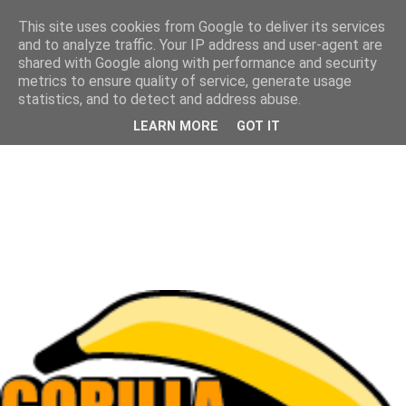
This site uses cookies from Google to deliver its services
and to analyze traffic. Your IP address and user-agent are
shared with Google along with performance and security
metrics to ensure quality of service, generate usage
statistics, and to detect and address abuse.
LEARN MORE
GOT IT